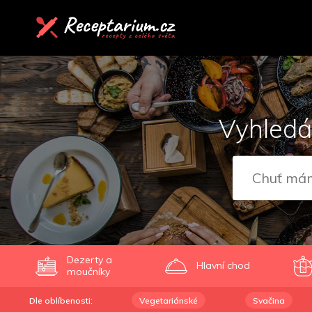
Vyhledá
Dezerty a
Hlavní chod
moučníky
Dle oblíbenosti:
Vegetariánské
Svačina