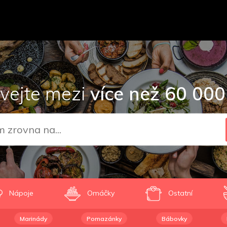
vejte mezi
více než 60 000
Nápoje
Omáčky
Ostatní
Marinády
Pomazánky
Bábovky