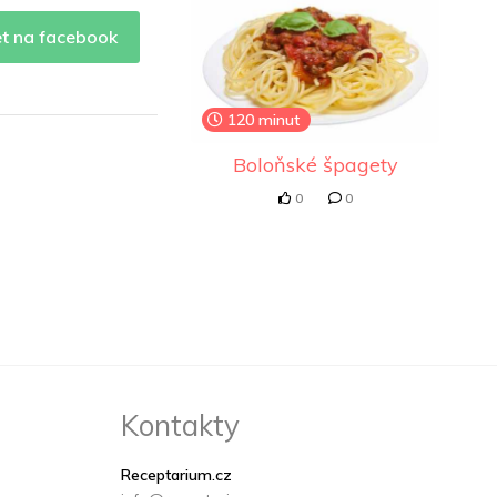
et na facebook
120 minut
Boloňské špagety
0
0
Kontakty
Receptarium.cz