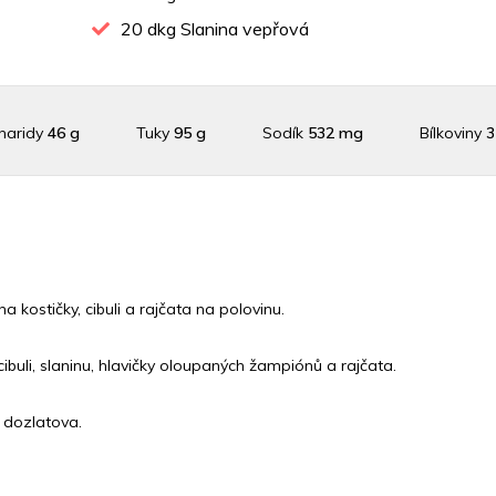
20
dkg Slanina vepřová
haridy
46 g
Tuky
95 g
Sodík
532 mg
Bílkoviny
3
lík
3556.7 mg
Vláknina
24754.8 mg
Vitamín A
24754.8
 C
44.6 mg
Vitamín E
1.2 mg
Vápník
0 mg
Železo
5
 kostičky, cibuli a rajčata na polovinu.
ibuli, slaninu, hlavičky oloupaných žampiónů a rajčata.
 dozlatova.