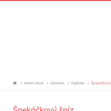
Hlavní chod
Zelenina
Rajčata
Špekáčkový
Špekáčkový špíz