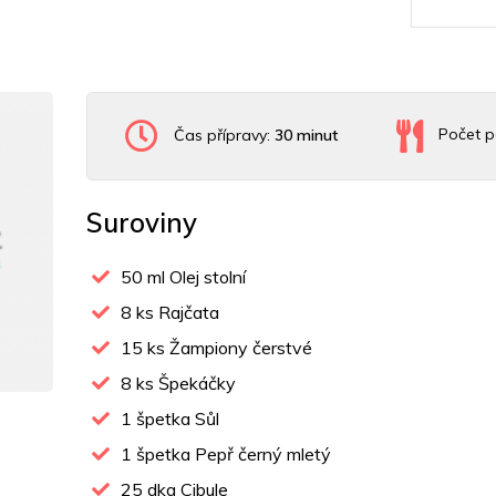
Čas přípravy:
30 minut
Počet p
Suroviny
50
ml Olej stolní
8
ks Rajčata
15
ks Žampiony čerstvé
8
ks Špekáčky
1
špetka Sůl
1
špetka Pepř černý mletý
25
dkg Cibule