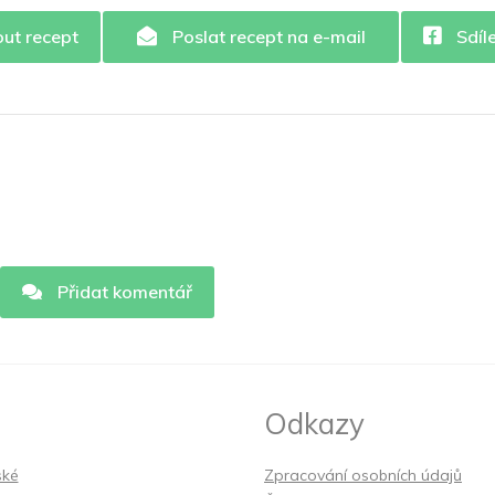
out recept
Poslat recept na e-mail
Sdíl
Přidat komentář
Odkazy
ské
Zpracování osobních údajů