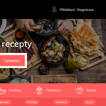
Přihlášení
/
Registrace
 recepty
Vyhledat
Polévky
Předkrmy
Saláty
Buchty
Perníky
Vepřové
Maso