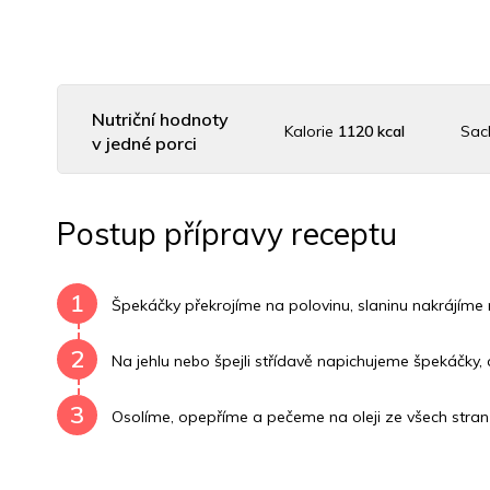
Nutriční hodnoty
Kalorie
1120 kcal
Sac
v jedné porci
Uhlovodany
43 g
Cholesterol
41 mg
Dras
Postup přípravy receptu
Vitamín B6
1.3 mg
Vitamín B12
0 mg
Vitamín
1
Špekáčky překrojíme na polovinu, slaninu nakrájíme na
2
Na jehlu nebo špejli střídavě napichujeme špekáčky, c
3
Osolíme, opepříme a pečeme na oleji ze všech stran