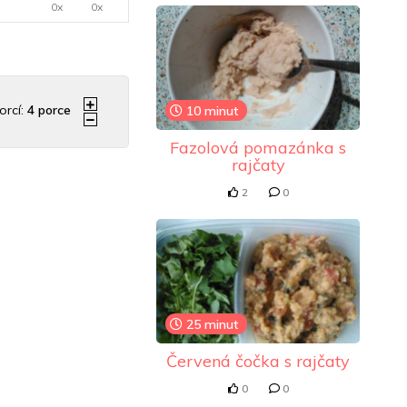
0x
0x
orcí:
4
porce
10 minut
Fazolová pomazánka s
rajčaty
2
0
25 minut
Červená čočka s rajčaty
0
0