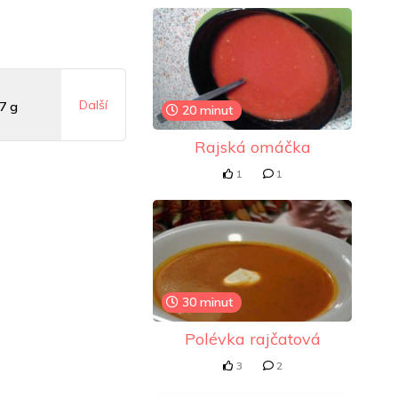
Další
7 g
20 minut
Rajská omáčka
 mg
1
1
.5 mg
30 minut
Polévka rajčatová
3
2