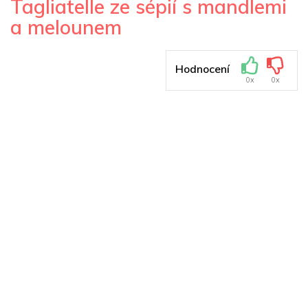
Tagliatelle ze sépií s mandlemi
a melounem
Hodnocení
0x
0x