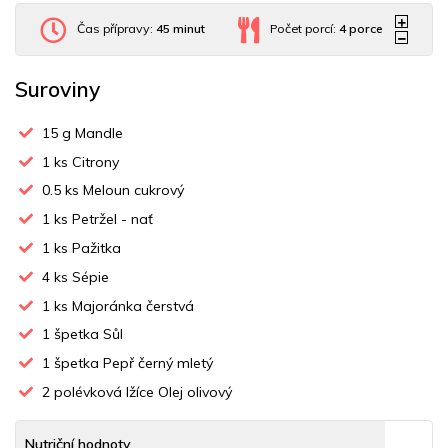
Čas přípravy:
45 minut
Počet porcí:
4
porce
Suroviny
15
g Mandle
1
ks Citrony
0.5
ks Meloun cukrový
1
ks Petržel - nať
1
ks Pažitka
4
ks Sépie
1
ks Majoránka čerstvá
1
špetka Sůl
1
špetka Pepř černý mletý
2
polévková lžíce Olej olivový
Nutriční hodnoty