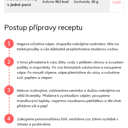
Kalorie
952 kcal
Sacharidy
30 g
Další
v jedné porci
Tuky
14 g
Sodík
3799 mg
Bílkoviny
168 g
Postup přípravy receptu
Uhlovodany
24 g
Cholesterol
1120 mg
Draslík
4076 mg
Vláknina
4850.8 mg
1
Nejprve očistíme sépie, chapadla nakrájíme nadrobno, těla na
tenké proužky a vše důkladně propláchneme studenou vodou.
Vitamín A
4850.8 mg
Vitamín B6
1.6 mg
2
V hrnci přivedeme k varu 2litry vody s plátkem citronu a svazkem
Vitamín B12
0 mg
Vitamín C
90.4 mg
pažitky a majoránky. Po cca 5minutách odstavíme a nasypeme
sépie. Po minutě slijeme, sépie přemístíme do mísy a ochutíme
solí, pepřem a olejem.
Vitamín E
1 mg
Vápník
0 mg
Železo
969.2 mg
3
Meloun rozkrojíme, odstraníme semínka a dužinu nakrájíme na
větší čtverečky. Přidáme k vychladlým sépiím, posypeme
mandlovými lupínky, najemno nasekanou petrželkou a dle chuti
přidáme sůl a pepř.
4
Zakryjeme potravinářskou fólií, necháme cca 10min rozležet v
chladu a podáváme.