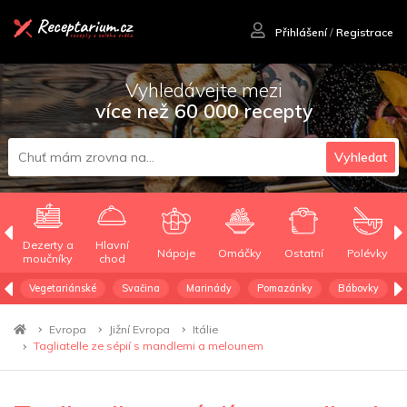
Přihlášení
/
Registrace
Vyhledávejte mezi
více než 60 000 recepty
Vyhledat
Dezerty a
Hlavní
Nápoje
Omáčky
Ostatní
Polévky
moučníky
chod
Vegetariánské
Svačina
Marinády
Pomazánky
Bábovky
Evropa
Jižní Evropa
Itálie
Tagliatelle ze sépií s mandlemi a melounem