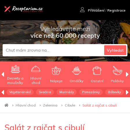
Přihlášení
/
Registrace
Vyhledávejte mezi
více než 60 000 recepty
Vyhledat
Dezerty a
Hlavní
Nápoje
Omáčky
Ostatní
Polévky
moučníky
chod
Vegetariánské
Svačina
Marinády
Pomazánky
Bábovky
Hlavní chod
Zelenina
Cibule
Salát z rajčat s cibulí
Salát z rajčat s cibulí