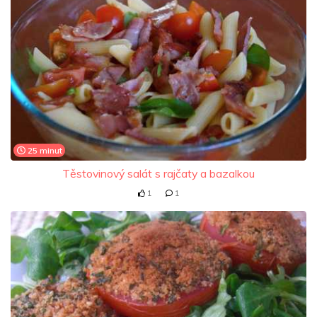
25 minut
Těstovinový salát s rajčaty a bazalkou
1
1