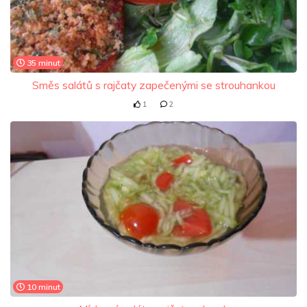
35 minut
Směs salátů s rajčaty zapečenými se strouhankou
1
2
10 minut