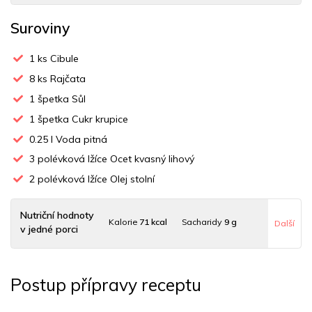
Suroviny
1
ks Cibule
8
ks Rajčata
1
špetka Sůl
1
špetka Cukr krupice
0.25
l Voda pitná
3
polévková lžíce Ocet kvasný lihový
2
polévková lžíce Olej stolní
Nutriční hodnoty
Kalorie
71 kcal
Sacharidy
9 g
Další
v jedné porci
Tuky
4 g
Sodík
70 mg
Bílkoviny
2 g
Postup přípravy receptu
Uhlovodany
9 g
Cholesterol
1.8 mg