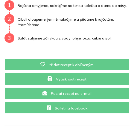
Draslík
415.7 mg
Vláknina
4690 mg
1
Rajčata omyjeme, nakrájíme na tenká kolečka a dáme do mísy.
Vitamín A
4690 mg
Vitamín B6
0.2 mg
2
Cibuli oloupeme, jemně nakrájíme a přidáme k rajčatům.
Promícháme.
Vitamín B12
0 mg
Vitamín C
22.2 mg
3
Salát zalijeme zálivkou z vody, oleje, octa, cukru a soli.
Vitamín E
0.9 mg
Vápník
0 mg
Železo
0.5 mg
Přidat recept k oblíbeným
Vytisknout recept
Poslat recept na e-mail
Sdílet na facebook