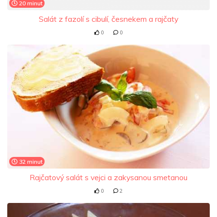
20 minut
Salát z fazolí s cibulí, česnekem a rajčaty
0
0
32 minut
Rajčatový salát s vejci a zakysanou smetanou
0
2