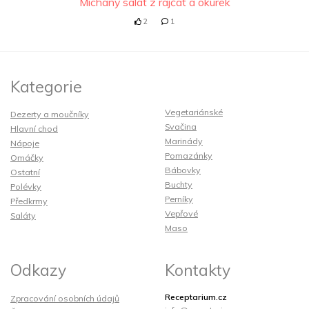
Míchaný salát z rajčat a okurek
2
1
Kategorie
Vegetariánské
Dezerty a moučníky
Svačina
Hlavní chod
Marinády
Nápoje
Pomazánky
Omáčky
Bábovky
Ostatní
Buchty
Polévky
Perníky
Předkrmy
Vepřové
Saláty
Maso
Odkazy
Kontakty
Receptarium.cz
Zpracování osobních údajů