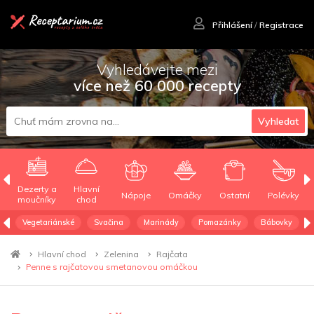
Přihlášení
/
Registrace
Vyhledávejte mezi
více než 60 000 recepty
Vyhledat
Dezerty a
Hlavní
Nápoje
Omáčky
Ostatní
Polévky
moučníky
chod
Vegetariánské
Svačina
Marinády
Pomazánky
Bábovky
Hlavní chod
Zelenina
Rajčata
Penne s rajčatovou smetanovou omáčkou