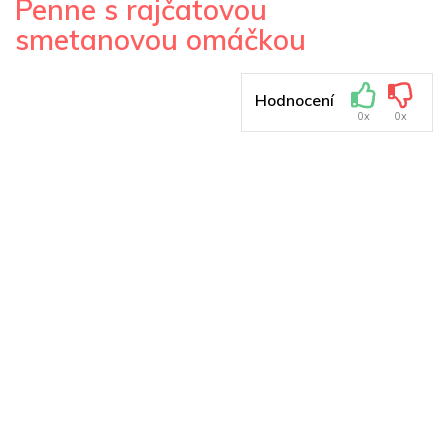
Penne s rajčatovou
smetanovou omáčkou
Hodnocení
0x
0x