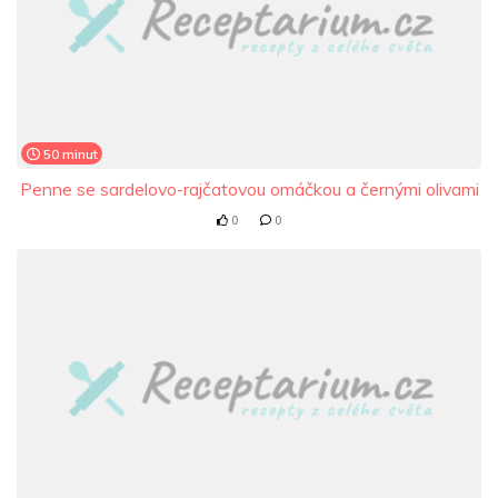
50 minut
Penne se sardelovo-rajčatovou omáčkou a černými olivami
0
0