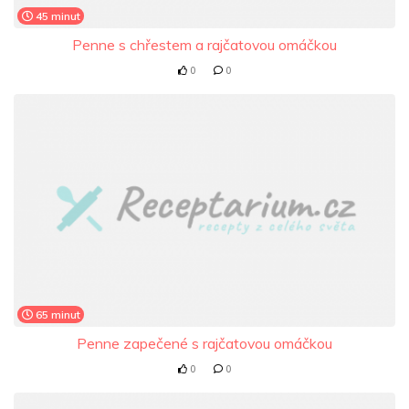
45 minut
Penne s chřestem a rajčatovou omáčkou
0
0
65 minut
Penne zapečené s rajčatovou omáčkou
0
0