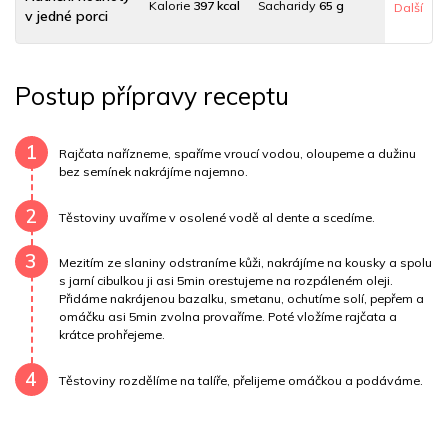
Kalorie
397 kcal
Sacharidy
65 g
Další
v jedné porci
Tuky
9 g
Sodík
298 mg
Bílkoviny
13 g
Postup přípravy receptu
Uhlovodany
62 g
Cholesterol
21.2 mg
Draslík
145.3 mg
Vláknina
1629.2 mg
1
Rajčata nařízneme, spaříme vroucí vodou, oloupeme a dužinu
bez semínek nakrájíme najemno.
Vitamín A
1629.2 mg
Vitamín B6
0 mg
2
Těstoviny uvaříme v osolené vodě al dente a scedíme.
Vitamín B12
0 mg
Vitamín C
8 mg
3
Mezitím ze slaniny odstraníme kůži, nakrájíme na kousky a spolu
Vitamín E
0.3 mg
Vápník
0 mg
Železo
52.7 mg
s jarní cibulkou ji asi 5min orestujeme na rozpáleném oleji.
Přidáme nakrájenou bazalku, smetanu, ochutíme solí, pepřem a
omáčku asi 5min zvolna provaříme. Poté vložíme rajčata a
krátce prohřejeme.
4
Těstoviny rozdělíme na talíře, přelijeme omáčkou a podáváme.