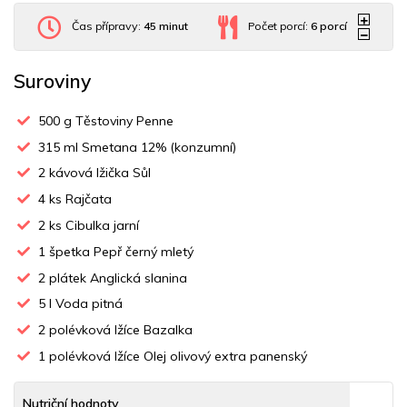
Čas přípravy:
45 minut
Počet porcí:
6
porcí
Suroviny
500
g Těstoviny Penne
315
ml Smetana 12% (konzumní)
2
kávová lžička Sůl
4
ks Rajčata
2
ks Cibulka jarní
1
špetka Pepř černý mletý
2
plátek Anglická slanina
5
l Voda pitná
2
polévková lžíce Bazalka
1
polévková lžíce Olej olivový extra panenský
Nutriční hodnoty