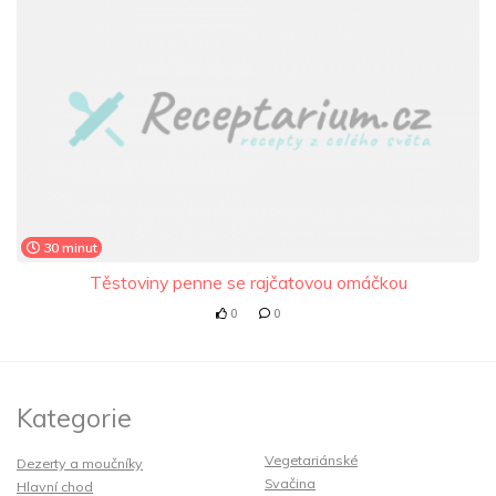
30 minut
Těstoviny penne se rajčatovou omáčkou
0
0
Kategorie
Vegetariánské
Dezerty a moučníky
Svačina
Hlavní chod