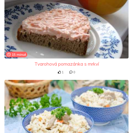
15 minut
Tvarohová pomazánka s mrkví
1
0