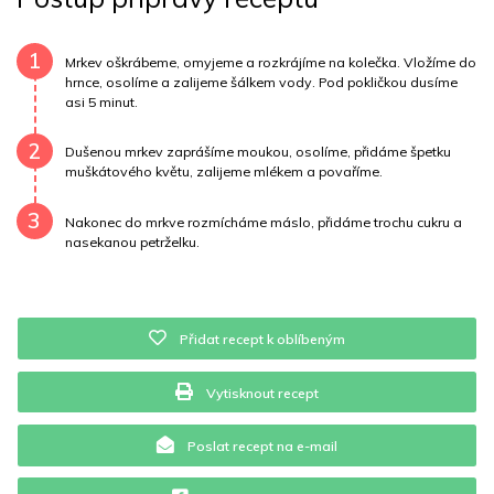
Uhlovodany
1 g
Cholesterol
26.5 mg
Draslík
20.7 mg
Vláknina
12311.8 mg
1
Mrkev oškrábeme, omyjeme a rozkrájíme na kolečka. Vložíme do
hrnce, osolíme a zalijeme šálkem vody. Pod pokličkou dusíme
asi 5 minut.
Vitamín A
12311.8 mg
Vitamín B6
0 mg
2
Vitamín B12
0 mg
Vitamín C
4.7 mg
Dušenou mrkev zaprášíme moukou, osolíme, přidáme špetku
muškátového květu, zalijeme mlékem a povaříme.
Vitamín E
0 mg
Vápník
0 mg
Železo
25.3 mg
3
Nakonec do mrkve rozmícháme máslo, přidáme trochu cukru a
nasekanou petrželku.
Přidat recept k oblíbeným
Vytisknout recept
Poslat recept na e-mail