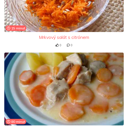
15 minut
Mrkvový salát s citrónem
0
0
80 minut