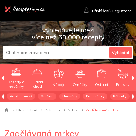
Přihlášení
/
Registrace
Vyhledávejte mezi
více než 60 000 recepty
Vyhledat
Dezerty a
Hlavní
Nápoje
Omáčky
Ostatní
Polévky
moučníky
chod
Vegetariánské
Svačina
Marinády
Pomazánky
Bábovky
Hlavní chod
Zelenina
Mrkev
Zadělávaná mrkev
Zadělávaná mrkev