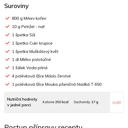
Suroviny
800
g Mrkev kořen
10
g Petržel - nať
1
špetka Sůl
1
špetka Cukr krupice
1
špetka Muškátový květ
1
dl Mléko polotučné
1
šálek Voda pitná
4
polévková lžíce Máslo čerstvé
1
polévková lžíce Mouka pšeničná hladká T 650
Nutriční hodnoty
Kalorie
250 kcal
Sacharidy
17 g
Další
v jedné porci
Tuky
477 g
Sodík
62 mg
Bílkoviny
3 g
Postup přípravy receptu