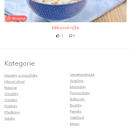
30 minut
Mrkvová rýže
-1
0
Kategorie
Vegetariánské
Dezerty a moučníky
Svačina
Hlavní chod
Marinády
Nápoje
Pomazánky
Omáčky
Bábovky
Ostatní
Buchty
Polévky
Perníky
Předkrmy
Vepřové
Saláty
Maso