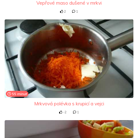
Vepřové maso dušené v mrkvi
2
1
55 minut
Mrkvová polévka s krupicí a vejci
-2
1