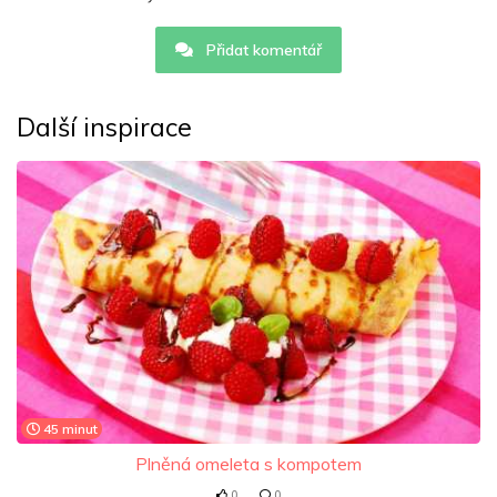
Přidat komentář
Další inspirace
45 minut
Plněná omeleta s kompotem
0
0