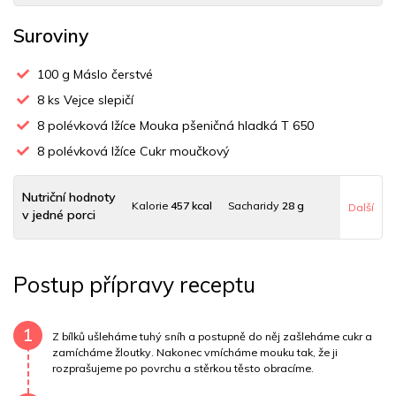
Suroviny
100
g Máslo čerstvé
8
ks Vejce slepičí
8
polévková lžíce Mouka pšeničná hladká T 650
8
polévková lžíce Cukr moučkový
Nutriční hodnoty
Kalorie
457 kcal
Sacharidy
28 g
Další
v jedné porci
Tuky
32 g
Sodík
163 mg
Bílkoviny
15 g
Postup přípravy receptu
Uhlovodany
25 g
Cholesterol
520.7 mg
Draslík
155.9 mg
Vláknina
252 mg
1
Z bílků ušleháme tuhý sníh a postupně do něj zašleháme cukr a
zamícháme žloutky. Nakonec vmícháme mouku tak, že ji
rozprašujeme po povrchu a stěrkou těsto obracíme.
Vitamín A
252 mg
Vitamín B6
0.2 mg