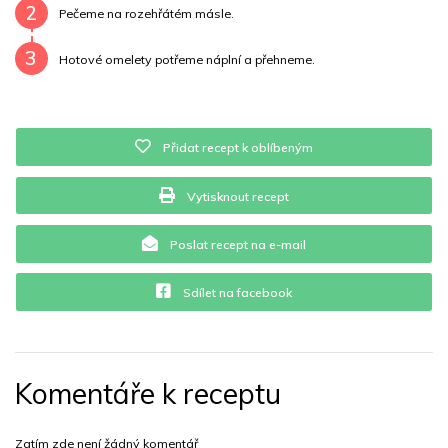
2
Vitamín B12
0 mg
Vitamín C
0 mg
Pečeme na rozehřátém másle.
3
Vitamín E
1.1 mg
Vápník
0 mg
Železo
29.7 mg
Hotové omelety potřeme náplní a přehneme.
Přidat recept k oblíbeným
Vytisknout recept
Poslat recept na e-mail
Sdílet na facebook
Komentáře k receptu
Zatím zde není žádný komentář