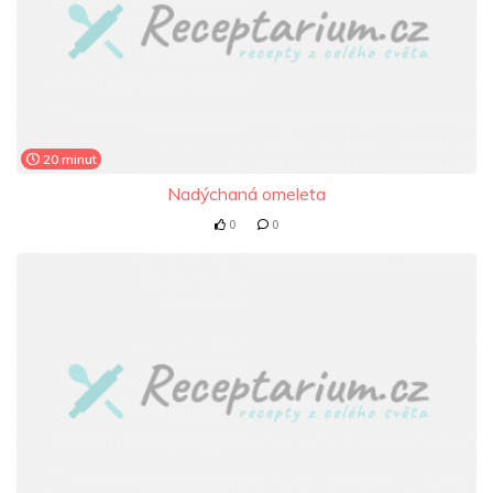
20 minut
Nadýchaná omeleta
0
0