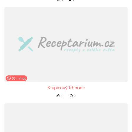
65 minut
Krupicový trhanec
-1
0