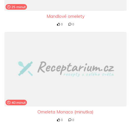
25 minut
Mandlové omelety
0
0
40 minut
Omeleta Monaco (minutka)
0
0