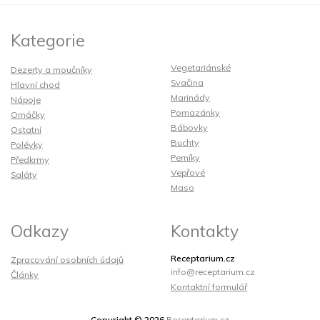
Kategorie
Vegetariánské
Dezerty a moučníky
Svačina
Hlavní chod
Marinády
Nápoje
Pomazánky
Omáčky
Bábovky
Ostatní
Buchty
Polévky
Perníky
Předkrmy
Vepřové
Saláty
Maso
Odkazy
Kontakty
Receptarium.cz
Zpracování osobních údajů
info@receptarium.cz
Články
Kontaktní formulář
Copyright © 2026
Receptarium.cz