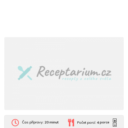
Čas přípravy:
20 minut
Počet porcí:
4
porce