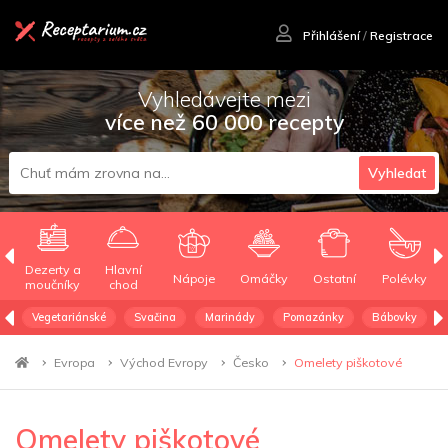
Přihlášení
/
Registrace
Vyhledávejte mezi
více než 60 000 recepty
Vyhledat
Dezerty a
Hlavní
Nápoje
Omáčky
Ostatní
Polévky
moučníky
chod
Vegetariánské
Svačina
Marinády
Pomazánky
Bábovky
Evropa
Východ Evropy
Česko
Omelety piškotové
Omelety piškotové