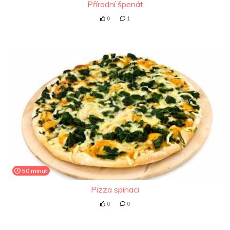
Přírodní špenát
0
1
50 minut
Pizza spinaci
0
0