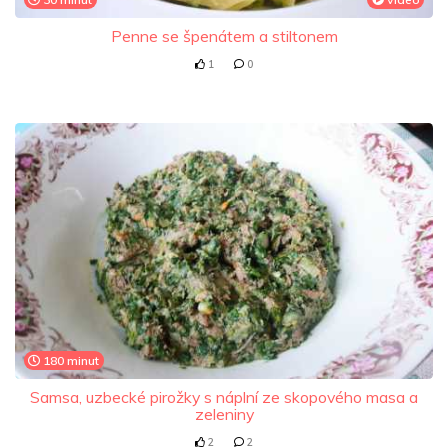
Penne se špenátem a stiltonem
1
0
180 minut
Samsa, uzbecké pirožky s náplní ze skopového masa a
zeleniny
2
2