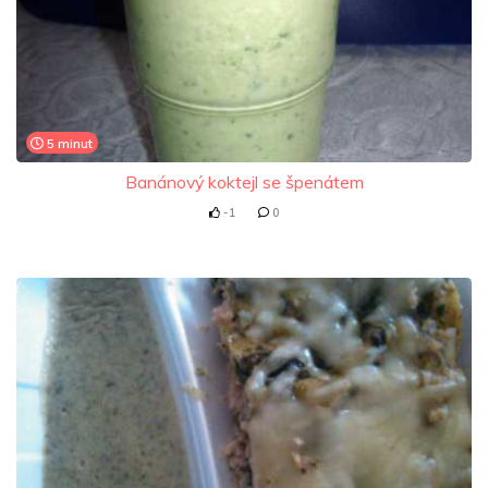
5 minut
Banánový koktejl se špenátem
-1
0