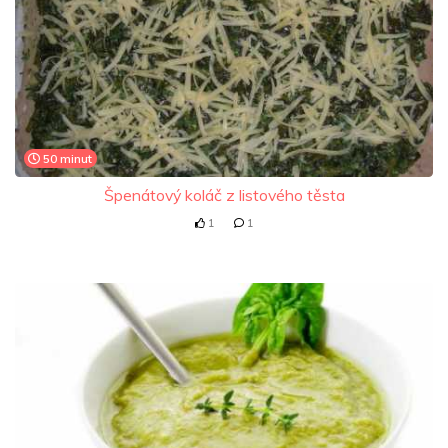
50 minut
Špenátový koláč z listového těsta
1
1