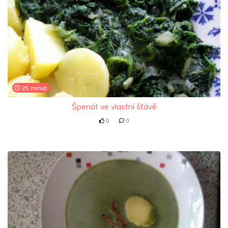
25 minut
Špenát ve vlastní šťávě
0
0