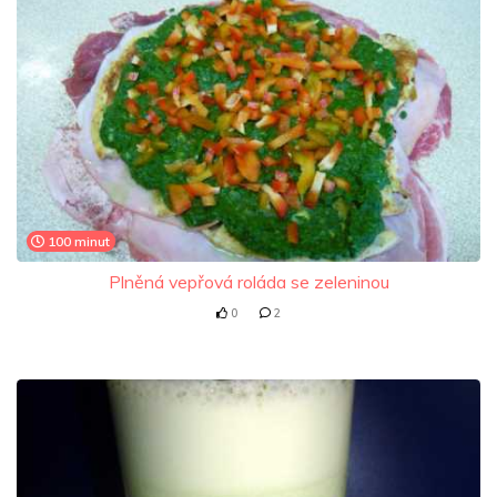
100 minut
Plněná vepřová roláda se zeleninou
0
2