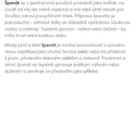
Špenát
se v gastronomii používá podobně jako květák, na
rozdíl od něj ale méně nadýmá a má také větší obsah pro
člověka zdraví prospěšných látek. Příprava špenátu je
jednoduchá – otrhané lístky se důkladně opláchnou studenou
vodou a natrhají. Tepelná úprava – vaření nebo dušení – by
měla trvat velmi krátkou dobu.
Mladý jarní a letní
špenát
je možné konzumovat v syrovém
stavu například jako chutný čerstvý
salát
, nebo ho přidávat
k jiným, především
listovým salátům
a zelenině. Podzimní a
zimní špenát se tepelně upravuje krátkým vařením nebo
dušením a servíruje se především jako
příloha
.