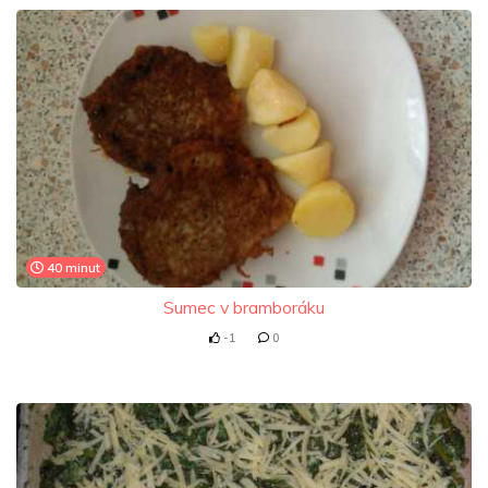
40 minut
Sumec v bramboráku
-1
0