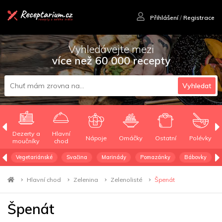
Přihlášení
/
Registrace
Vyhledávejte mezi
více než 60 000 recepty
Vyhledat
Dezerty a
Hlavní
Nápoje
Omáčky
Ostatní
Polévky
moučníky
chod
Vegetariánské
Svačina
Marinády
Pomazánky
Bábovky
Hlavní chod
Zelenina
Zelenolisté
Špenát
Špenát