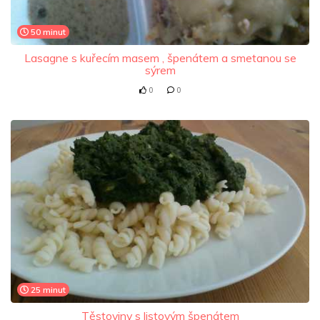
50 minut
Lasagne s kuřecím masem , špenátem a smetanou se
sýrem
0
0
25 minut
Těstoviny s listovým špenátem