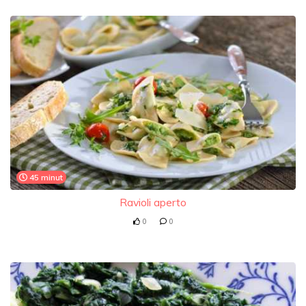
45 minut
Ravioli aperto
0
0