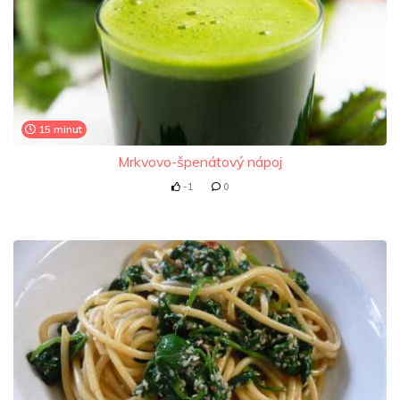
15 minut
Mrkvovo-špenátový nápoj
-1
0