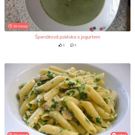
30 minut
Špenátová polévka s jogurtem
0
0
30 minut
video