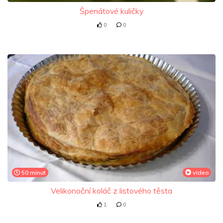
Špenátové kuličky
0
0
50 minut
video
Velikonoční koláč z listového těsta
1
0