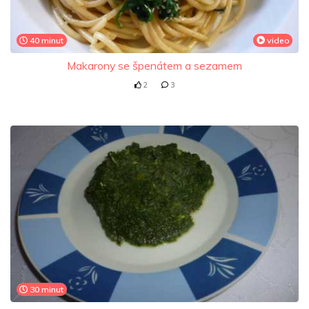
40 minut
video
Makarony se špenátem a sezamem
2
3
30 minut