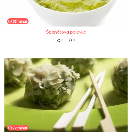
35 minut
Špenátová polévka
0
0
22 minut