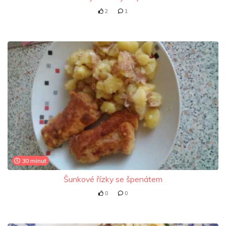
2
1
30 minut
Šunkové řízky se špenátem
0
0