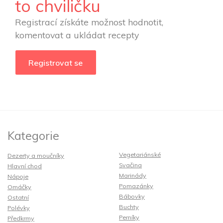
to chviličku
Registrací získáte možnost hodnotit,
komentovat a ukládat recepty
Registrovat se
Kategorie
Vegetariánské
Dezerty a moučníky
Svačina
Hlavní chod
Marinády
Nápoje
Pomazánky
Omáčky
Bábovky
Ostatní
Buchty
Polévky
Perníky
Předkrmy