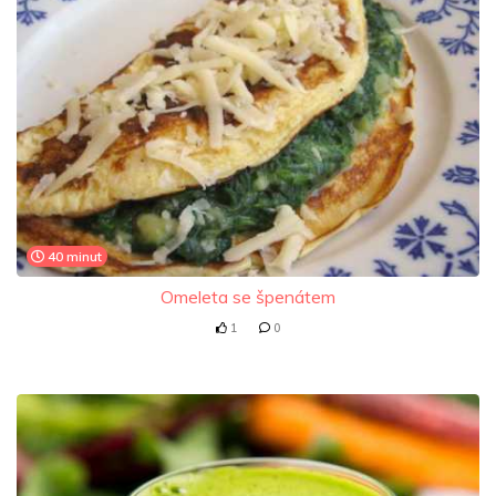
40 minut
Omeleta se špenátem
1
0