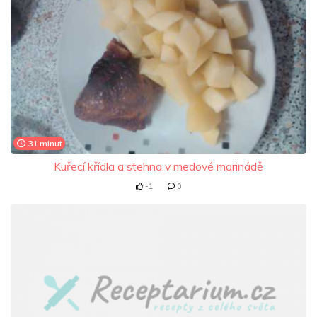
31 minut
Kuřecí křídla a stehna v medové marinádě
-1
0