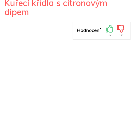
Kuřecí křídla s citronovým
dipem
Hodnocení
0x
1x