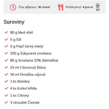
Čas přípravy:
45 minut
Počet porcí:
4
porce
Suroviny
80
g Med včelí
5
g Sůl
5
g Pepř černý mletý
200
g Zakysaná smetana
80
g Smetana 33% (šlehačka)
25
ml Citronová šťáva
50
ml Omáčka sójová
1
ks Banány
4
ks Kuřecí křídla
1
ks Citrony
3
stroužek Česnek