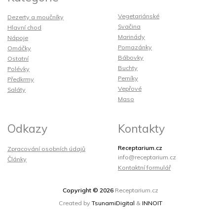
Vegetariánské
Dezerty a moučníky
Svačina
Hlavní chod
Marinády
Nápoje
Pomazánky
Omáčky
Bábovky
Ostatní
Buchty
Polévky
Perníky
Předkrmy
Vepřové
Saláty
Maso
Odkazy
Kontakty
Receptarium.cz
Zpracování osobních údajů
info@receptarium.cz
Články
Kontaktní formulář
Copyright © 2026
Receptarium.cz
Created by
TsunamiDigital
&
INNOIT