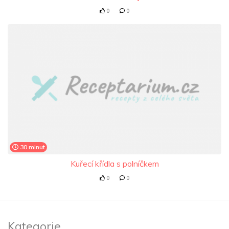
0
0
30 minut
Kuřecí křídla s polníčkem
0
0
Kategorie