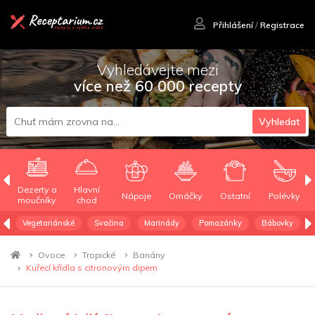
Přihlášení
/
Registrace
Vyhledávejte mezi
více než 60 000 recepty
Vyhledat
Dezerty a
Hlavní
Nápoje
Omáčky
Ostatní
Polévky
moučníky
chod
Vegetariánské
Svačina
Marinády
Pomazánky
Bábovky
Ovoce
Tropické
Banány
Kuřecí křídla s citronovým dipem