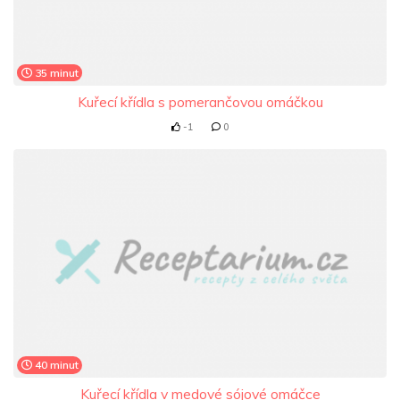
35 minut
Kuřecí křídla s pomerančovou omáčkou
-1
0
40 minut
Kuřecí křídla v medové sójové omáčce