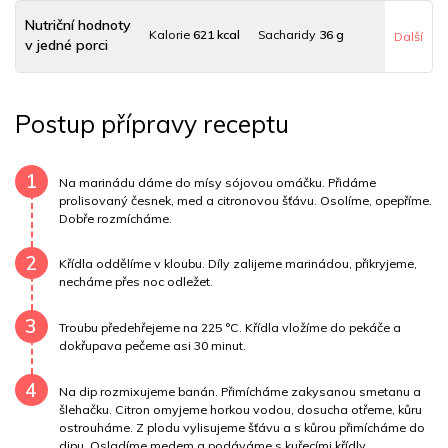
Nutriční hodnoty
Kalorie
621 kcal
Sacharidy
36 g
Další
v jedné porci
Tuky
41 g
Sodík
637 mg
Bílkoviny
31 g
Postup přípravy receptu
Uhlovodany
35 g
Cholesterol
163.2 mg
Draslík
568.1 mg
Vláknina
5900 mg
1
Na marinádu dáme do mísy sójovou omáčku. Přidáme
prolisovaný česnek, med a citronovou šťávu. Osolíme, opepříme.
Dobře rozmícháme.
Vitamín A
5900 mg
Vitamín B6
0.8 mg
2
Vitamín B12
0 mg
Vitamín C
29.2 mg
Křídla oddělíme v kloubu. Díly zalijeme marinádou, přikryjeme,
necháme přes noc odležet.
Vitamín E
0.7 mg
Vápník
0 mg
Železo
2.3 mg
3
Troubu předehřejeme na 225 °C. Křídla vložíme do pekáče a
dokřupava pečeme asi 30 minut.
4
Na dip rozmixujeme banán. Přimícháme zakysanou smetanu a
šlehačku. Citron omyjeme horkou vodou, dosucha otřeme, kůru
ostrouháme. Z plodu vylisujeme šťávu a s kůrou přimícháme do
dipu. Osladíme medem a podáváme s kuřecími křídly.