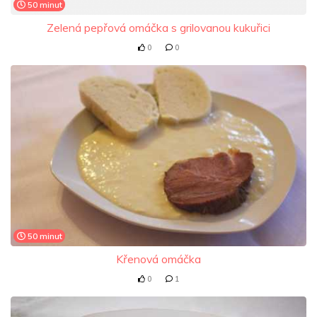
50 minut
Zelená pepřová omáčka s grilovanou kukuřici
0
0
50 minut
Křenová omáčka
0
1