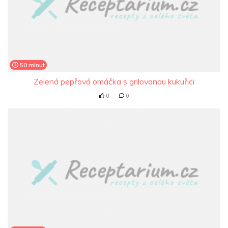
50 minut
Zelená pepřová omáčka s grilovanou kukuřici
0
0