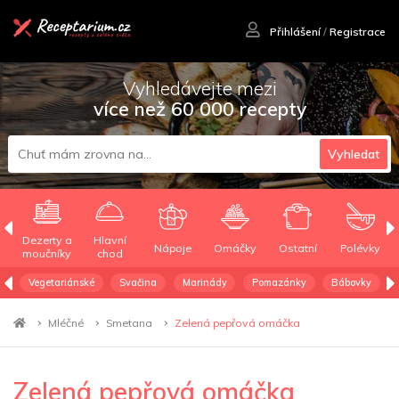
Přihlášení
/
Registrace
Vyhledávejte mezi
více než 60 000 recepty
Vyhledat
Dezerty a
Hlavní
Nápoje
Omáčky
Ostatní
Polévky
moučníky
chod
Vegetariánské
Svačina
Marinády
Pomazánky
Bábovky
Mléčné
Smetana
Zelená pepřová omáčka
Zelená pepřová omáčka