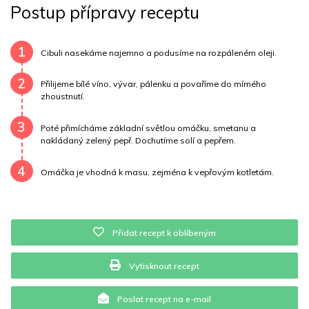
Postup přípravy receptu
Uhlovodany
3 g
Cholesterol
12.5 mg
Draslík
62.3 mg
Vláknina
889.8 mg
1
Cibuli nasekáme najemno a podusíme na rozpáleném oleji.
Vitamín A
889.8 mg
Vitamín B6
0 mg
2
Přilijeme bílé víno, vývar, pálenku a povaříme do mírného
zhoustnutí.
Vitamín B12
0 mg
Vitamín C
2 mg
Vitamín E
0 mg
3
Poté přimícháme základní světlou omáčku, smetanu a
Vápník
0 mg
Železo
31.4 mg
nakládaný zelený pepř. Dochutíme solí a pepřem.
4
Omáčka je vhodná k masu, zejména k vepřovým kotletám.
Přidat recept k oblíbeným
Vytisknout recept
Poslat recept na e-mail