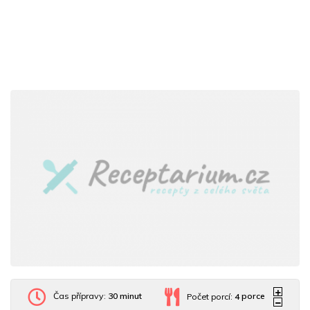
Čas přípravy:
30 minut
Počet porcí:
4
porce