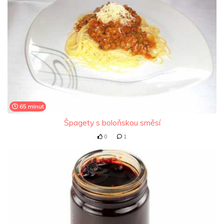
65 minut
Špagety s boloňskou směsí
0
1