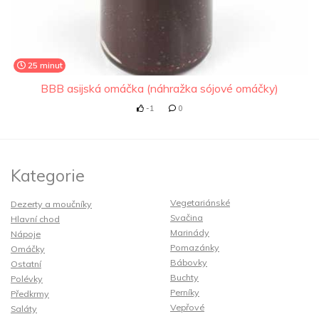
25 minut
BBB asijská omáčka (náhražka sójové omáčky)
-1
0
Kategorie
Vegetariánské
Dezerty a moučníky
Svačina
Hlavní chod
Marinády
Nápoje
Pomazánky
Omáčky
Bábovky
Ostatní
Buchty
Polévky
Perníky
Předkrmy
Vepřové
Saláty