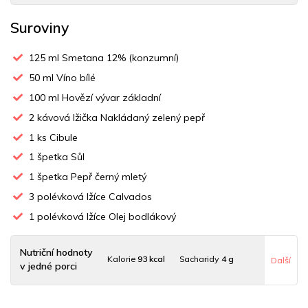
Suroviny
125
ml Smetana 12% (konzumní)
50
ml Víno bílé
100
ml Hovězí vývar základní
2
kávová lžička Nakládaný zelený pepř
1
ks Cibule
1
špetka Sůl
1
špetka Pepř černý mletý
3
polévková lžíce Calvados
1
polévková lžíce Olej bodlákový
Nutriční hodnoty
Kalorie
93 kcal
Sacharidy
4 g
Další
v jedné porci
Tuky
5 g
Sodík
126 mg
Bílkoviny
2 g