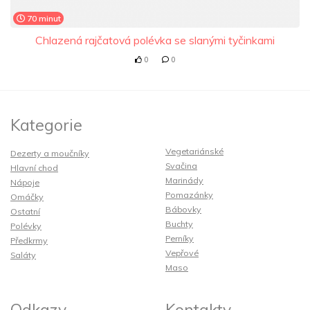
70 minut
Chlazená rajčatová polévka se slanými tyčinkami
0
0
Kategorie
Vegetariánské
Dezerty a moučníky
Svačina
Hlavní chod
Marinády
Nápoje
Pomazánky
Omáčky
Bábovky
Ostatní
Buchty
Polévky
Perníky
Předkrmy
Vepřové
Saláty
Maso
Odkazy
Kontakty