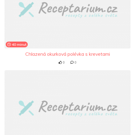
40 minut
Chlazená okurková polévka s krevetami
0
0