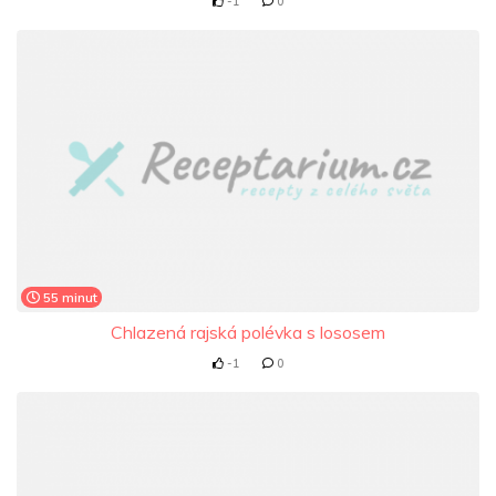
-1
0
55 minut
Chlazená rajská polévka s lososem
-1
0