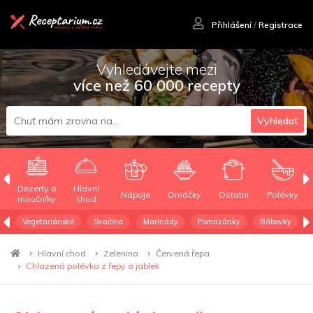
Přihlášení
/
Registrace
Vyhledávejte mezi
více než 60 000 recepty
Vyhledat
Dezerty a
Hlavní
Nápoje
Omáčky
Ostatní
Polévky
moučníky
chod
Vegetariánské
Svačina
Marinády
Pomazánky
Bábovky
Hlavní chod
Zelenina
Červená řepa
Chlazená polévka z řepy a jablek