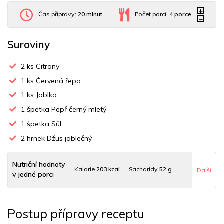
Čas přípravy:
20 minut
Počet porcí:
4
porce
Suroviny
2
ks Citrony
1
ks Červená řepa
1
ks Jablka
1
špetka Pepř černý mletý
1
špetka Sůl
2
hrnek Džus jablečný
Nutriční hodnoty
Kalorie
203 kcal
Sacharidy
52 g
Další
v jedné porci
Tuky
1 g
Sodík
205 mg
Bílkoviny
4 g
Postup přípravy receptu
Uhlovodany
52 g
Cholesterol
0 mg