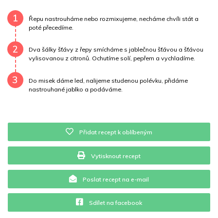
Draslík
897.7 mg
Vláknina
17239.8 mg
1
Řepu nastrouháme nebo rozmixujeme, necháme chvíli stát a
poté přecedíme.
Vitamín A
17239.8 mg
Vitamín B6
0.2 mg
2
Dva šálky šťávy z řepy smícháme s jablečnou šťávou a šťávou
Vitamín B12
0 mg
Vitamín C
126.4 mg
vylisovanou z citronů. Ochutíme solí, pepřem a vychladíme.
3
Vitamín E
0.2 mg
Vápník
0 mg
Železo
2.1 mg
Do misek dáme led, nalijeme studenou polévku, přidáme
nastrouhané jablko a podáváme.
Přidat recept k oblíbeným
Vytisknout recept
Poslat recept na e-mail
Sdílet na facebook