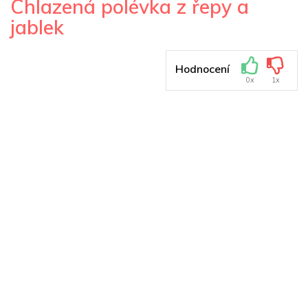
Chlazená polévka z řepy a
jablek
Hodnocení
0x
1x