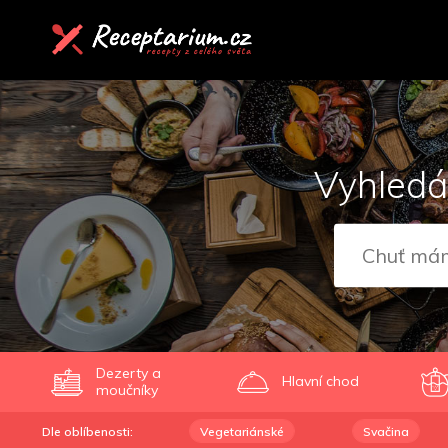
Vyhledá
Dezerty a
Hlavní chod
moučníky
Dle oblíbenosti:
Vegetariánské
Svačina