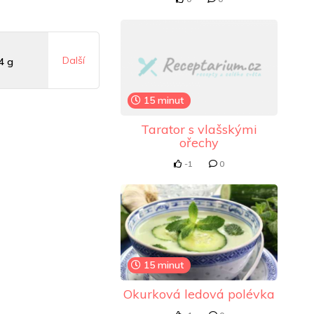
Další
4 g
15 minut
 mg
Tarator s vlašskými
ořechy
4 mg
-1
0
15 minut
Okurková ledová polévka