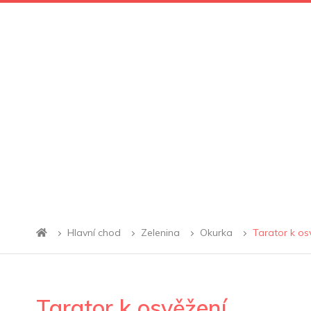
Hlavní chod
Zelenina
Okurka
Tarator k os
Tarator k osvěžení