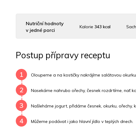
Nutriční hodnoty
Kalorie
343 kcal
Sach
v jedné porci
Uhlovodany
21 g
Cholesterol
32.5 mg
Dr
Postup přípravy receptu
Vitamín B6
0.3 mg
Vitamín B12
0 mg
Vitamí
1
Oloupeme a na kostičky nakrájíme salátovou okurku
2
Nasekáme nahrubo ořechy, česnek rozdrtíme, nať ko
3
Našleháme jogurt, přidáme česnek, okurku, ořechy, k
4
Můžeme podávat i jako hlavní jídlo v teplých dnech.