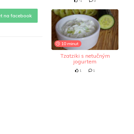
-1
0
et na facebook
10 minut
Tzatziki s netučným
jogurtem
1
1