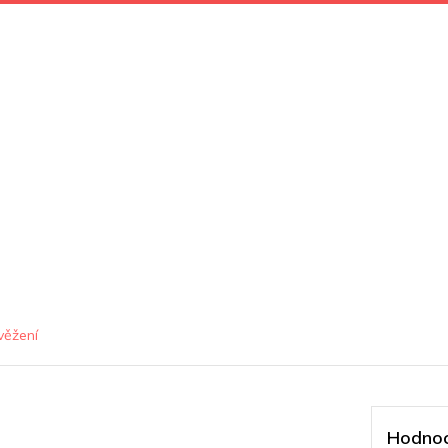
věžení
Hodnoc