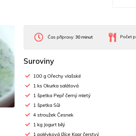
Čas přípravy:
30 minut
Počet p
Suroviny
100
g Ořechy vlašské
1
ks Okurka salátová
1
špetka Pepř černý mletý
1
špetka Sůl
4
stroužek Česnek
1
kg Jogurt bílý
1
polévková lžíce Kopr čerstvý