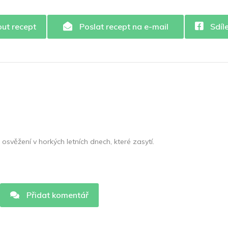
out recept
Poslat recept na e-mail
Sdíl
osvěžení v horkých letních dnech, které zasytí.
Přidat komentář