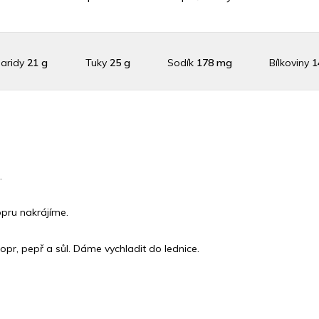
aridy
21 g
Tuky
25 g
Sodík
178 mg
Bílkoviny
1
aslík
713.6 mg
Vláknina
4912.8 mg
Vitamín A
4912.8
n C
7.9 mg
Vitamín E
0.4 mg
Vápník
0 mg
Železo
1.
.
pru nakrájíme.
opr, pepř a sůl. Dáme vychladit do lednice.