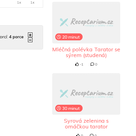
1x
1x
orcí:
4
porce
20 minut
Mléčná polévka Tarator se
sýrem (studená)
-1
0
30 minut
Syrová zelenina s
omáčkou tarator
0
0