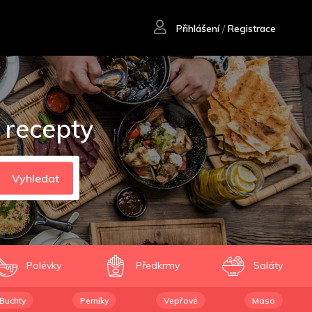
Přihlášení
/
Registrace
 recepty
Vyhledat
Polévky
Předkrmy
Saláty
Buchty
Perníky
Vepřové
Maso