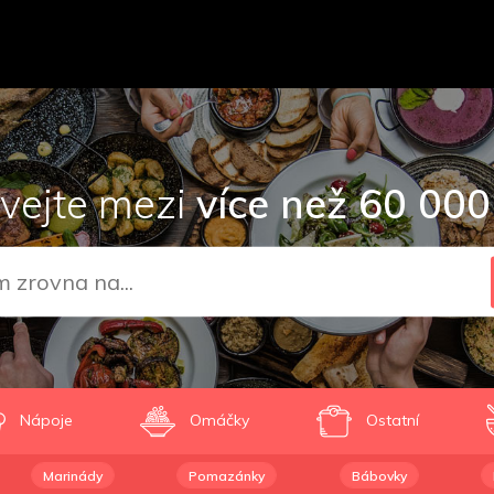
vejte mezi
více než 60 000
Nápoje
Omáčky
Ostatní
Marinády
Pomazánky
Bábovky