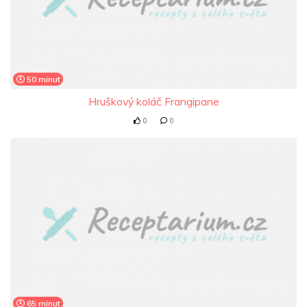
50 minut
Hruškový koláč Frangipane
0
0
65 minut