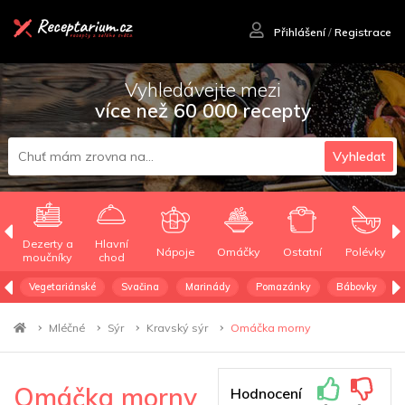
Přihlášení
/
Registrace
Vyhledávejte mezi
více než 60 000 recepty
Vyhledat
Dezerty a
Hlavní
Nápoje
Omáčky
Ostatní
Polévky
moučníky
chod
Vegetariánské
Svačina
Marinády
Pomazánky
Bábovky
Mléčné
Sýr
Kravský sýr
Omáčka morny
Omáčka morny
Hodnocení