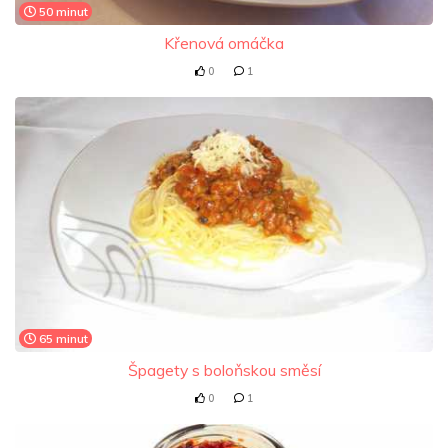
50 minut
Křenová omáčka
0
1
65 minut
Špagety s boloňskou směsí
0
1