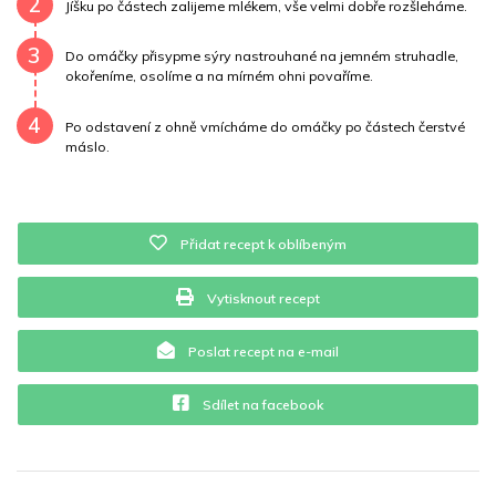
2
Jíšku po částech zalijeme mlékem, vše velmi dobře rozšleháme.
Vitamín B12
0 mg
Vitamín C
0.1 mg
3
Do omáčky přisypme sýry nastrouhané na jemném struhadle,
okořeníme, osolíme a na mírném ohni povaříme.
Vitamín E
0 mg
Vápník
0 mg
Železo
4.4 mg
4
Po odstavení z ohně vmícháme do omáčky po částech čerstvé
máslo.
Přidat recept k oblíbeným
Vytisknout recept
Poslat recept na e-mail
Sdílet na facebook