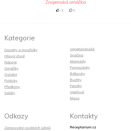
Znojemská omáčka
-1
1
Kategorie
Vegetariánské
Dezerty a moučníky
Svačina
Hlavní chod
Marinády
Nápoje
Pomazánky
Omáčky
Bábovky
Ostatní
Buchty
Polévky
Perníky
Předkrmy
Vepřové
Saláty
Maso
Odkazy
Kontakty
Receptarium.cz
Zpracování osobních údajů