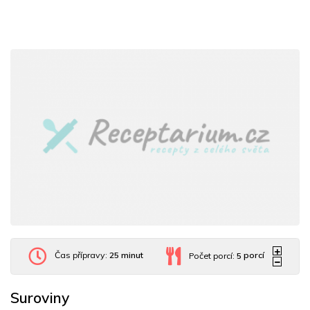
Čas přípravy:
25 minut
Počet porcí:
5
porcí
Suroviny