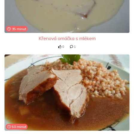
35 minut
Křenová omáčka s mlékem
0
1
50 minut