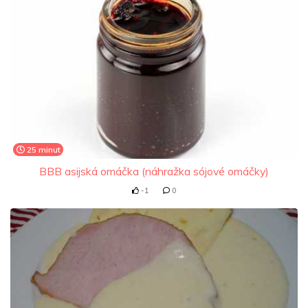
25 minut
BBB asijská omáčka (náhražka sójové omáčky)
-1
0