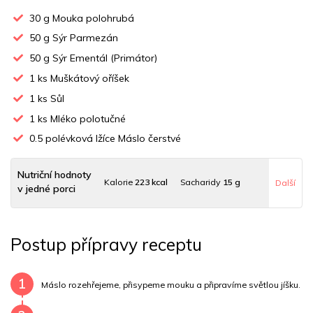
30
g Mouka polohrubá
50
g Sýr Parmezán
50
g Sýr Ementál (Primátor)
1
ks Muškátový oříšek
1
ks Sůl
1
ks Mléko polotučné
0.5
polévková lžíce Máslo čerstvé
Nutriční hodnoty
Kalorie
223 kcal
Sacharidy
15 g
Další
v jedné porci
Tuky
12 g
Sodík
77677 mg
Bílkoviny
14 g
Postup přípravy receptu
Uhlovodany
6 g
Cholesterol
38.2 mg
Draslík
37.9 mg
Vláknina
1192.8 mg
1
Máslo rozehřejeme, přisypeme mouku a připravíme světlou jíšku.
Vitamín A
1192.8 mg
Vitamín B6
0 mg