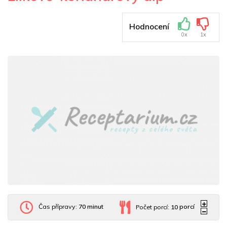
Hodnocení
0x
1x
Čas přípravy:
70 minut
Počet porcí:
10
porcí