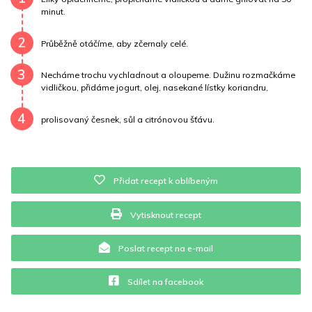
minut.
Vitamín A
6935.4 mg
Vitamín B6
0.1 mg
2
Průběžně otáčíme, aby zčernaly celé.
Vitamín B12
0 mg
Vitamín C
3 mg
3
Necháme trochu vychladnout a oloupeme. Dužinu rozmačkáme
Vitamín E
0.4 mg
Vápník
0 mg
Železo
0.3 mg
vidličkou, přidáme jogurt, olej, nasekané lístky koriandru,
4
prolisovaný česnek, sůl a citrónovou šťávu.
Přidat recept k oblíbeným
Vytisknout recept
Poslat recept na e-mail
Sdílet na facebook