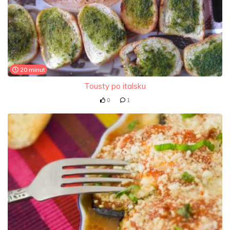
20 minut
Tousty po italsku
0
1