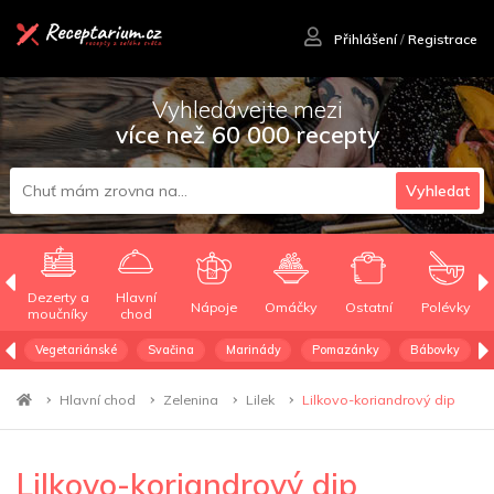
Přihlášení
/
Registrace
Vyhledávejte mezi
více než 60 000 recepty
Vyhledat
Dezerty a
Hlavní
Nápoje
Omáčky
Ostatní
Polévky
moučníky
chod
Vegetariánské
Svačina
Marinády
Pomazánky
Bábovky
Hlavní chod
Zelenina
Lilek
Lilkovo-koriandrový dip
Lilkovo-koriandrový dip