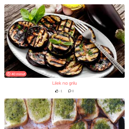
40 minut
Lilek na grilu
-1
0