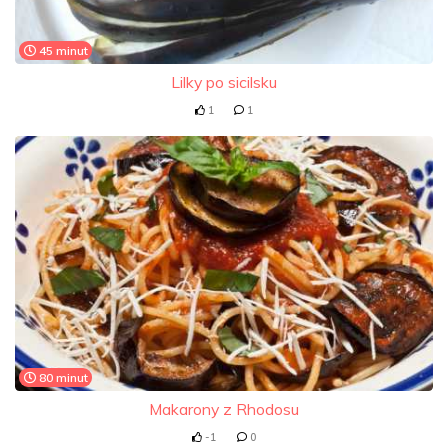
45 minut
Lilky po sicilsku
1
1
80 minut
Makarony z Rhodosu
-1
0