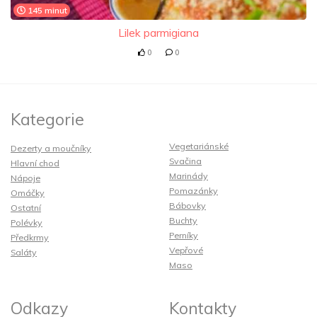
145 minut
Lilek parmigiana
0
0
Kategorie
Vegetariánské
Dezerty a moučníky
Svačina
Hlavní chod
Marinády
Nápoje
Pomazánky
Omáčky
Bábovky
Ostatní
Buchty
Polévky
Perníky
Předkrmy
Vepřové
Saláty
Maso
Odkazy
Kontakty