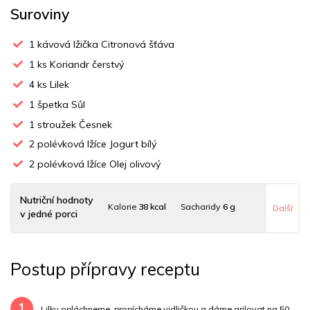
Suroviny
1
kávová lžička Citronová šťáva
1
ks Koriandr čerstvý
4
ks Lilek
1
špetka Sůl
1
stroužek Česnek
2
polévková lžíce Jogurt bílý
2
polévková lžíce Olej olivový
Nutriční hodnoty
Kalorie
38 kcal
Sacharidy
6 g
Další
v jedné porci
Tuky
3 g
Sodík
27 mg
Bílkoviny
1 g
Postup přípravy receptu
Uhlovodany
6 g
Cholesterol
0.2 mg
Draslík
244.8 mg
Vláknina
6935.4 mg
1
Lilky opláchneme, propícháme vidličkou a dáme grilovat na 50