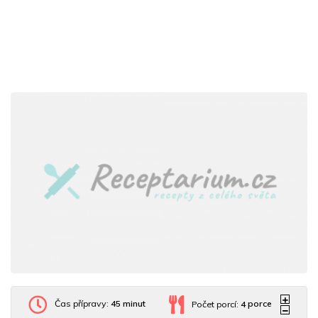
Čas přípravy:
45 minut
Počet porcí:
4
porce