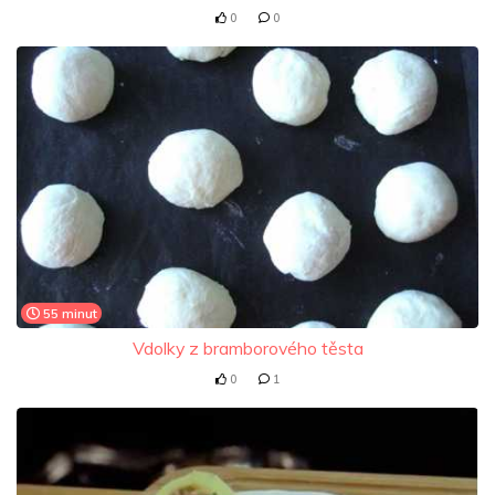
0
0
55 minut
Vdolky z bramborového těsta
0
1