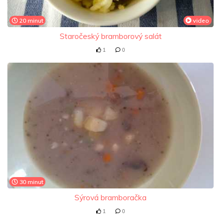
20 minut
video
Staročeský bramborový salát
1
0
30 minut
Sýrová bramboračka
1
0