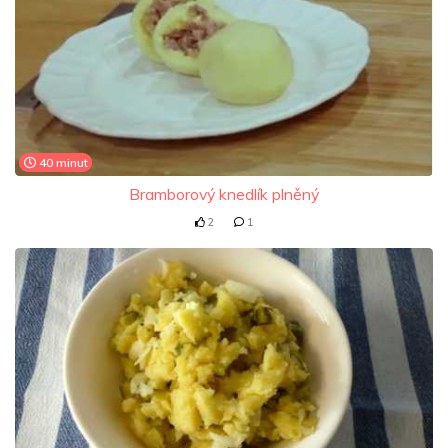
40 minut
Bramborový knedlík plněný
2
1