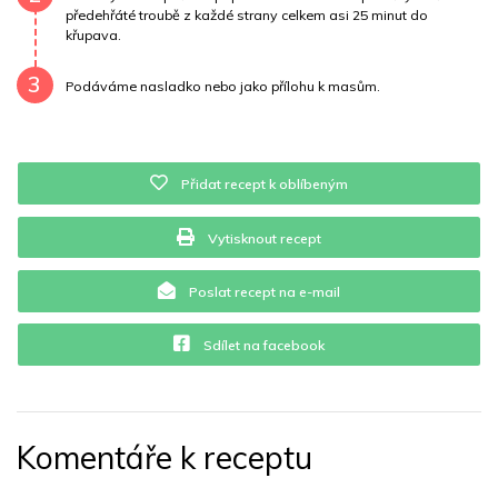
Vitamín B12
0 mg
Vitamín C
32.2 mg
předehřáté troubě z každé strany celkem asi 25 minut do
křupava.
Vitamín E
0.3 mg
Vápník
0 mg
Železo
8.7 mg
3
Podáváme nasladko nebo jako přílohu k masům.
Přidat recept k oblíbeným
Vytisknout recept
Poslat recept na e-mail
Sdílet na facebook
Komentáře k receptu