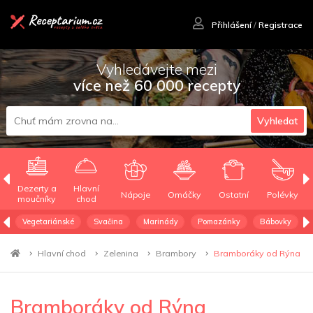
Přihlášení
/
Registrace
Vyhledávejte mezi
více než 60 000 recepty
Vyhledat
Dezerty a
Hlavní
Nápoje
Omáčky
Ostatní
Polévky
moučníky
chod
Vegetariánské
Svačina
Marinády
Pomazánky
Bábovky
Hlavní chod
Zelenina
Brambory
Bramboráky od Rýna
Bramboráky od Rýna