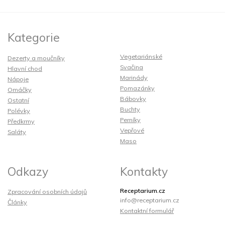
Kategorie
Vegetariánské
Dezerty a moučníky
Svačina
Hlavní chod
Marinády
Nápoje
Pomazánky
Omáčky
Bábovky
Ostatní
Buchty
Polévky
Perníky
Předkrmy
Vepřové
Saláty
Maso
Odkazy
Kontakty
Receptarium.cz
Zpracování osobních údajů
info@receptarium.cz
Články
Kontaktní formulář