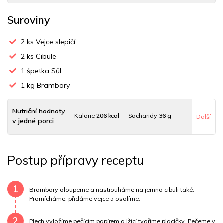
Suroviny
2
ks Vejce slepičí
2
ks Cibule
1
špetka Sůl
1
kg Brambory
Nutriční hodnoty
Kalorie
206 kcal
Sacharidy
36 g
Další
v jedné porci
Tuky
3 g
Sodík
126 mg
Bílkoviny
11 g
Postup přípravy receptu
Uhlovodany
36 g
Cholesterol
122.7 mg
Draslík
1144.4 mg
Vláknina
14200 mg
1
Brambory oloupeme a nastrouháme na jemno cibuli také.
Promícháme, přidáme vejce a osolíme.
Vitamín A
14200 mg
Vitamín B6
0.7 mg
2
Plech vyložíme pečícím papírem a lžící tvoříme placičky. Pečeme v