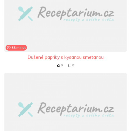
33 minut
Dušené papriky s kysanou smetanou
0
0