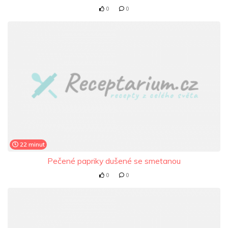
0
0
22 minut
Pečené papriky dušené se smetanou
0
0