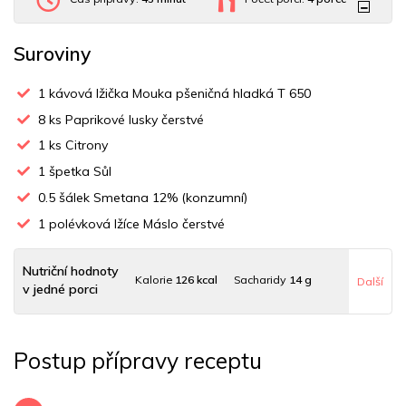
Suroviny
1
kávová lžička Mouka pšeničná hladká T 650
8
ks Paprikové lusky čerstvé
1
ks Citrony
1
špetka Sůl
0.5
šálek Smetana 12% (konzumní)
1
polévková lžíce Máslo čerstvé
Nutriční hodnoty
Kalorie
126 kcal
Sacharidy
14 g
Další
v jedné porci
Tuky
9 g
Sodík
60 mg
Bílkoviny
2 g
Postup přípravy receptu
Uhlovodany
12 g
Cholesterol
18.5 mg