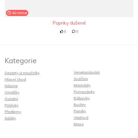
40 minut
Papriky dušené
0
0
Kategorie
Vegetariánské
Dezerty a moučníky
Svačina
Hlavní chod
Marinády
Nápoje
Pomazánky
Omáčky
Bábovky
Ostatní
Buchty
Polévky
Perníky
Předkrmy
Vepřové
Saláty
Maso