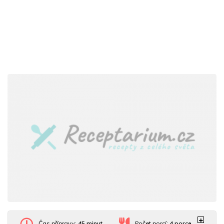
Čas přípravy:
45 minut
Počet porcí:
4
porce