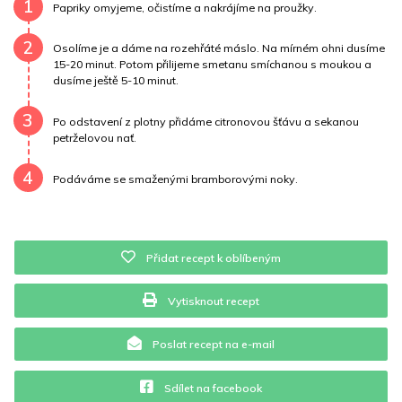
Draslík
319.1 mg
Vláknina
2365.8 mg
1
Papriky omyjeme, očistíme a nakrájíme na proužky.
Vitamín A
2365.8 mg
Vitamín B6
0.8 mg
2
Osolíme je a dáme na rozehřáté máslo. Na mírném ohni dusíme
15-20 minut. Potom přilijeme smetanu smíchanou s moukou a
Vitamín B12
0 mg
Vitamín C
149.3 mg
dusíme ještě 5-10 minut.
3
Vitamín E
0 mg
Vápník
0 mg
Železo
37.6 mg
Po odstavení z plotny přidáme citronovou šťávu a sekanou
petrželovou nať.
4
Podáváme se smaženými bramborovými noky.
Přidat recept k oblíbeným
Vytisknout recept
Poslat recept na e-mail
Sdílet na facebook