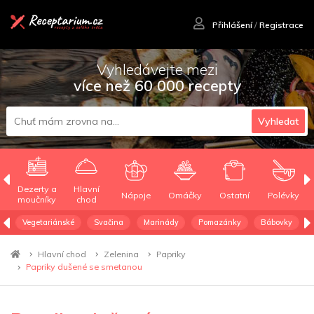
Přihlášení
/
Registrace
Vyhledávejte mezi
více než 60 000 recepty
Vyhledat
Dezerty a
Hlavní
Nápoje
Omáčky
Ostatní
Polévky
moučníky
chod
Vegetariánské
Svačina
Marinády
Pomazánky
Bábovky
Hlavní chod
Zelenina
Papriky
Papriky dušené se smetanou