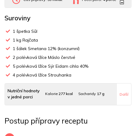
Suroviny
1
špetka Sůl
1
kg Rajčata
1
šálek Smetana 12% (konzumní)
2
polévková lžíce Máslo čerstvé
5
polévková lžíce Sýr Eidam cihla 40%
4
polévková lžíce Strouhanka
Nutriční hodnoty
Kalorie
277 kcal
Sacharidy
17 g
Další
v jedné porci
Tuky
20 g
Sodík
134 mg
Bílkoviny
9 g
Postup přípravy receptu
Uhlovodany
15 g
Cholesterol
47.5 mg