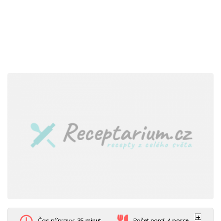
Čas přípravy:
35 minut
Počet porcí:
4
porce