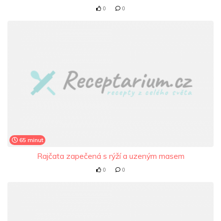
0
0
65 minut
Rajčata zapečená s rýží a uzeným masem
0
0