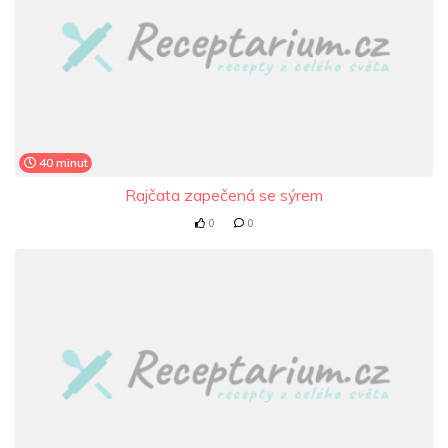
40 minut
Rajčata zapečená se sýrem
0
0