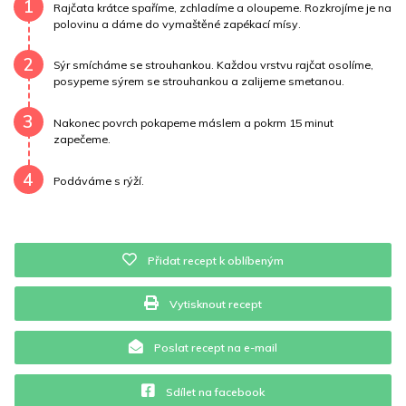
Draslík
601.8 mg
Vláknina
6446.4 mg
1
Rajčata krátce spaříme, zchladíme a oloupeme. Rozkrojíme je na
polovinu a dáme do vymaštěné zapékací mísy.
Vitamín A
6446.4 mg
Vitamín B6
0.2 mg
2
Sýr smícháme se strouhankou. Každou vrstvu rajčat osolíme,
Vitamín B12
0 mg
Vitamín C
31.8 mg
posypeme sýrem se strouhankou a zalijeme smetanou.
3
Vitamín E
1.4 mg
Vápník
0 mg
Železo
74.6 mg
Nakonec povrch pokapeme máslem a pokrm 15 minut
zapečeme.
4
Podáváme s rýží.
Přidat recept k oblíbeným
Vytisknout recept
Poslat recept na e-mail
Sdílet na facebook