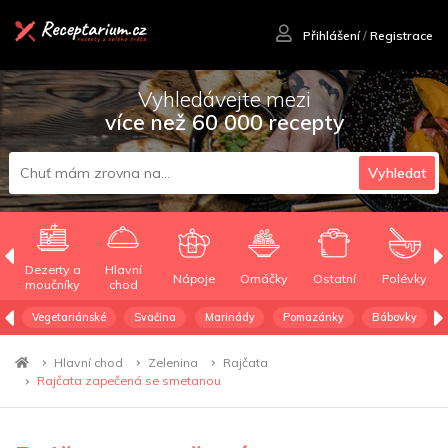
Přihlášení
/
Registrace
Vyhledávejte mezi
více než 60 000 recepty
Vyhledat
Dezerty a
Hlavní
Nápoje
Omáčky
Ostatní
Polévky
moučníky
chod
Vegetariánské
Svačina
Marinády
Pomazánky
Bábovky
Hlavní chod
Zelenina
Rajčata
Rajčata zapečená se smetanou