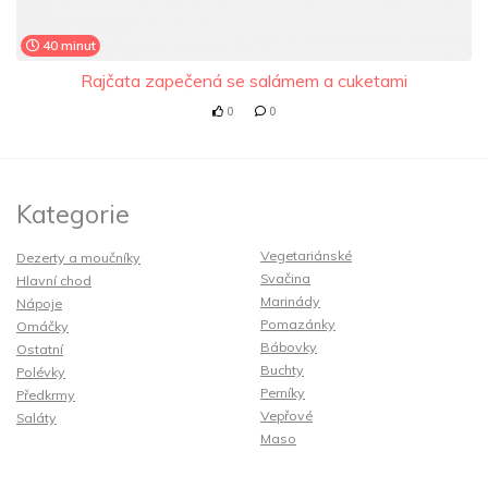
40 minut
Rajčata zapečená se salámem a cuketami
0
0
Kategorie
Vegetariánské
Dezerty a moučníky
Svačina
Hlavní chod
Marinády
Nápoje
Pomazánky
Omáčky
Bábovky
Ostatní
Buchty
Polévky
Perníky
Předkrmy
Vepřové
Saláty
Maso