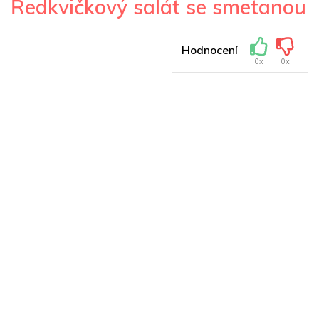
Ředkvičkový salát se smetanou
Hodnocení
0x
0x