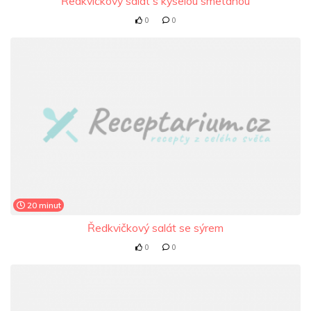
Ředkvičkový salát s kyselou smetanou
0
0
20 minut
Ředkvičkový salát se sýrem
0
0