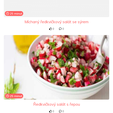
25 minut
Míchaný ředkvičkový salát se sýrem
0
0
25 minut
Ředkvičkový salát s řepou
0
0