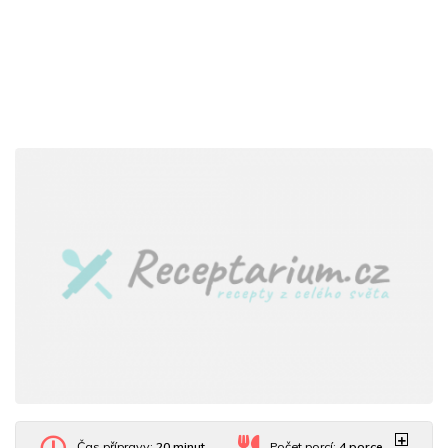
Čas přípravy:
20 minut
Počet porcí:
4
porce