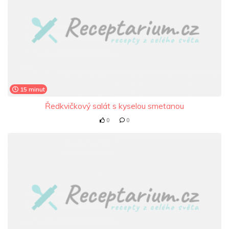
15 minut
Ředkvičkový salát s kyselou smetanou
0
0