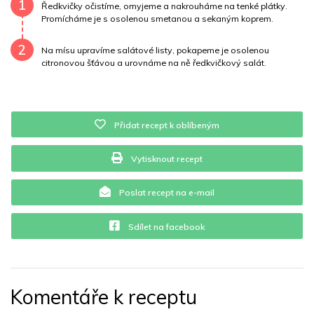
Draslík
346 mg
Vláknina
7895 mg
1
Ředkvičky očistíme, omyjeme a nakrouháme na tenké plátky.
Promícháme je s osolenou smetanou a sekaným koprem.
Vitamín A
7895 mg
Vitamín B6
0.1 mg
2
Na mísu upravíme salátové listy, pokapeme je osolenou
Vitamín B12
0 mg
Vitamín C
39.9 mg
citronovou šťávou a urovnáme na ně ředkvičkový salát.
Vitamín E
0 mg
Vápník
0 mg
Železo
48.2 mg
Přidat recept k oblíbeným
Vytisknout recept
Poslat recept na e-mail
Sdílet na facebook
Komentáře k receptu