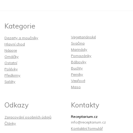
Kategorie
Vegetariánské
Dezerty a moučníky
Svačina
Hlavní chod
Marinády
Nápoje
Pomazánky
Omáčky
Bábovky
Ostatní
Buchty
Polévky
Perníky
Předkrmy
Vepřové
Saláty
Maso
Odkazy
Kontakty
Receptarium.cz
Zpracování osobních údajů
info@receptarium.cz
Články
Kontaktní formulář