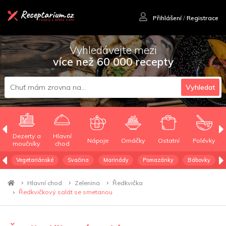
Přihlášení
/
Registrace
Vyhledávejte mezi
více než 60 000 recepty
Vyhledat
Dezerty a
Hlavní
Nápoje
Omáčky
Ostatní
Polévky
moučníky
chod
Vegetariánské
Svačina
Marinády
Pomazánky
Bábovky
Hlavní chod
Zelenina
Ředkvička
Ředkvičkový salát se smetanou