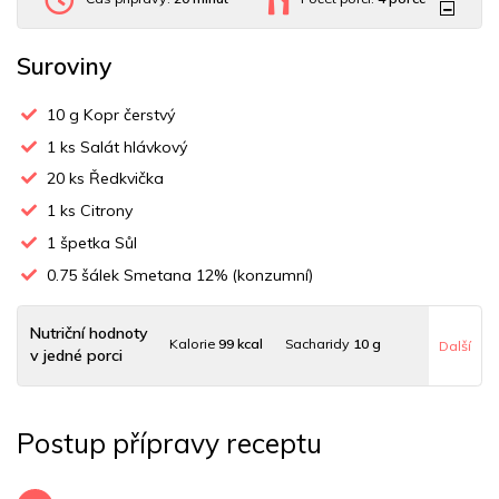
Suroviny
10
g Kopr čerstvý
1
ks Salát hlávkový
20
ks Ředkvička
1
ks Citrony
1
špetka Sůl
0.75
šálek Smetana 12% (konzumní)
Nutriční hodnoty
Kalorie
99 kcal
Sacharidy
10 g
Další
v jedné porci
Tuky
6 g
Sodík
109 mg
Bílkoviny
3 g
Postup přípravy receptu
Uhlovodany
7 g
Cholesterol
18.8 mg