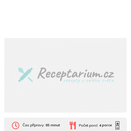
Čas přípravy:
65 minut
Počet porcí:
4
porce