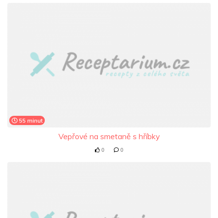
55 minut
Vepřové na smetaně s hříbky
0
0