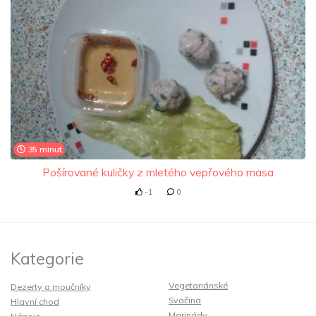
35 minut
Pošírované kuličky z mletého vepřového masa
-1
0
Kategorie
Vegetariánské
Dezerty a moučníky
Svačina
Hlavní chod
Marinády