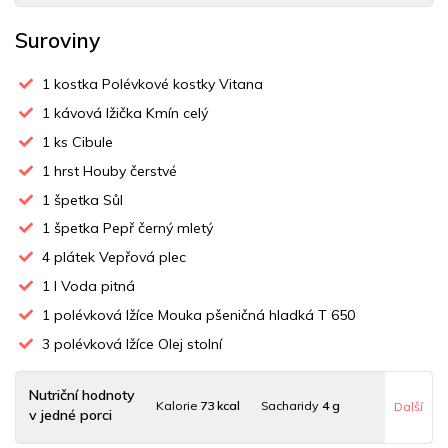
Suroviny
1
kostka Polévkové kostky Vitana
1
kávová lžička Kmín celý
1
ks Cibule
1
hrst Houby čerstvé
1
špetka Sůl
1
špetka Pepř černý mletý
4
plátek Vepřová plec
1
l Voda pitná
1
polévková lžíce Mouka pšeničná hladká T 650
3
polévková lžíce Olej stolní
Nutriční hodnoty
Kalorie
73 kcal
Sacharidy
4 g
Další
v jedné porci