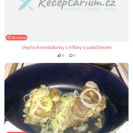
45 minut
Vepřové medailonky s hříbky a palačinkami
0
0