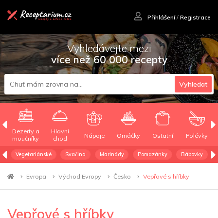
Přihlášení
/
Registrace
Vyhledávejte mezi
více než 60 000 recepty
Vyhledat
Dezerty a
Hlavní
Nápoje
Omáčky
Ostatní
Polévky
moučníky
chod
Vegetariánské
Svačina
Marinády
Pomazánky
Bábovky
Evropa
Východ Evropy
Česko
Vepřové s hříbky
Vepřové s hříbky