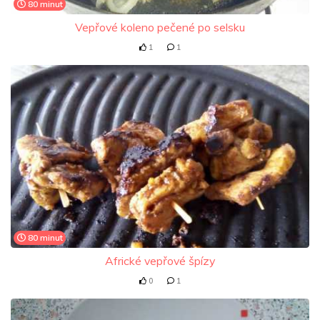
80 minut
Vepřové koleno pečené po selsku
1
1
80 minut
Africké vepřové špízy
0
1