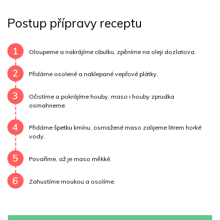
Tuky
6 g
Sodík
74 mg
Bílkoviny
2 g
Postup přípravy receptu
Uhlovodany
4 g
Cholesterol
3.4 mg
Draslík
118.5 mg
Vláknina
1888.8 mg
1
Oloupeme a nakrájíme cibulku, zpěníme na oleji dozlatova.
Vitamín A
1888.8 mg
Vitamín B6
0 mg
2
Přidáme osolené a naklepané vepřové plátky.
Vitamín B12
0 mg
Vitamín C
2 mg
3
Očistíme a pokrájíme houby, maso i houby zprudka
osmahneme.
Vitamín E
0.1 mg
Vápník
0 mg
Železo
2.2 mg
4
Přidáme špetku kmínu, osmažené maso zalijeme litrem horké
vody.
5
Povaříme, až je maso měkké.
6
Zahustíme moukou a osolíme.