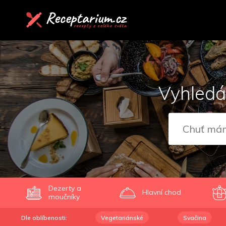
Vyhledá
Dezerty a
Hlavní chod
moučníky
Dle oblíbenosti:
Vegetariánské
Svačina