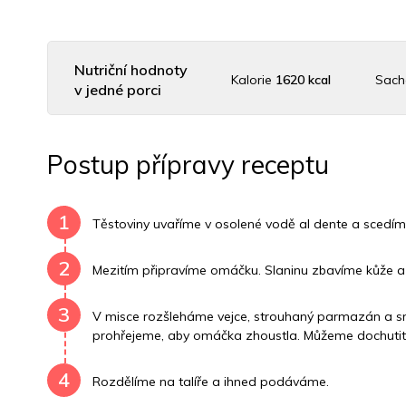
Nutriční hodnoty
Kalorie
1620 kcal
Sach
v jedné porci
Uhlovodany
96 g
Cholesterol
421.3 mg
D
Postup přípravy receptu
Vitamín B6
0.7 mg
Vitamín B12
0 mg
Vitamí
1
Těstoviny uvaříme v osolené vodě al dente a scedím
2
Mezitím připravíme omáčku. Slaninu zbavíme kůže a 
3
V misce rozšleháme vejce, strouhaný parmazán a sme
prohřejeme, aby omáčka zhoustla. Můžeme dochuti
4
Rozdělíme na talíře a ihned podáváme.