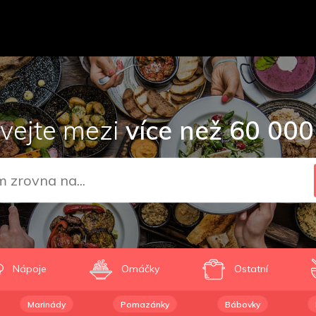
vejte mezi
více než 60 000
Nápoje
Omáčky
Ostatní
Marinády
Pomazánky
Bábovky