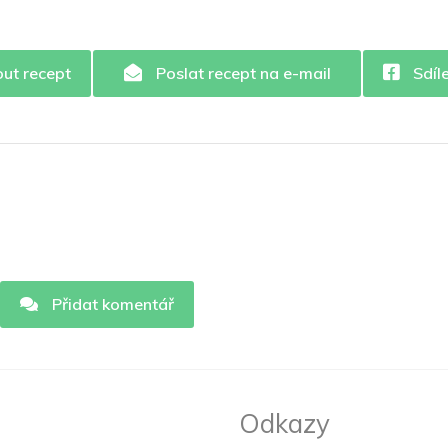
out recept
Poslat recept na e-mail
Sdíl
Přidat komentář
Odkazy