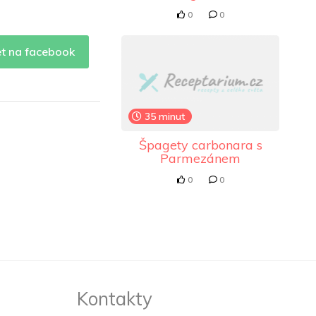
0
0
et na facebook
35 minut
Špagety carbonara s
Parmezánem
0
0
Kontakty