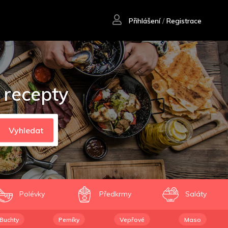
Přihlášení
/
Registrace
 recepty
Vyhledat
Polévky
Předkrmy
Saláty
Buchty
Perníky
Vepřové
Maso