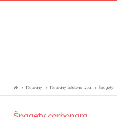
Těstoviny
Těstoviny italského typu
Špagety
Špagety carbonara