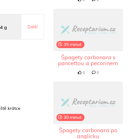
Další
54 g
35 minut
 mg
Špagety carbonara s
pancettou a pecorinem
5 mg
0
0
ště krátce
30 minut
Špagety carbonara po
anglicku