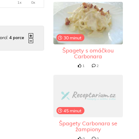
1x
0x
orcí:
4
porce
30 minut
Špagety s omáčkou
Carbonara
1
2
45 minut
Špagety Carbonara se
žampiony
0
0