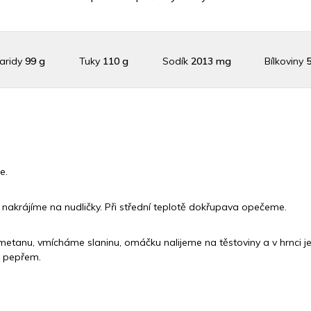
aridy
99 g
Tuky
110 g
Sodík
2013 mg
Bílkoviny
raslík
784.9 mg
Vláknina
8039.8 mg
Vitamín A
8039.8
n C
0 mg
Vitamín E
1.3 mg
Vápník
0 mg
Železo
82.
e.
nakrájíme na nudličky. Při střední teplotě dokřupava opečeme.
tanu, vmícháme slaninu, omáčku nalijeme na těstoviny a v hrnci je
t pepřem.