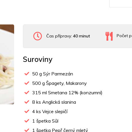
Čas přípravy:
40 minut
Počet p
Suroviny
50
g Sýr Parmezán
500
g Špagety, Makarony
315
ml Smetana 12% (konzumní)
8
ks Anglická slanina
4
ks Vejce slepičí
1
špetka Sůl
1
špetka Pepř černý mletý