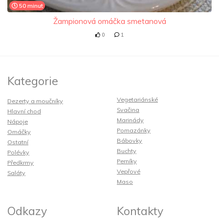
50 minut
Žampionová omáčka smetanová
0
1
Kategorie
Vegetariánské
Dezerty a moučníky
Svačina
Hlavní chod
Marinády
Nápoje
Pomazánky
Omáčky
Bábovky
Ostatní
Buchty
Polévky
Perníky
Předkrmy
Vepřové
Saláty
Maso
Odkazy
Kontakty