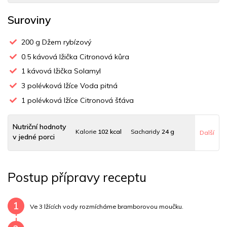
Suroviny
200
g Džem rybízový
0.5
kávová lžička Citronová kůra
1
kávová lžička Solamyl
3
polévková lžíce Voda pitná
1
polévková lžíce Citronová šťáva
Nutriční hodnoty
Kalorie
102 kcal
Sacharidy
24 g
Další
v jedné porci
Tuky
0 g
Sodík
0 mg
Bílkoviny
0 g
Postup přípravy receptu
Uhlovodany
24 g
Cholesterol
0 mg
Draslík
2.1 mg
Vláknina
74 mg
Vitamín A
74 mg
Vitamín B6
0 mg
1
Ve 3 lžících vody rozmícháme bramborovou moučku.
Vitamín B12
0 mg
Vitamín C
1 mg
Vitamín E
0 mg