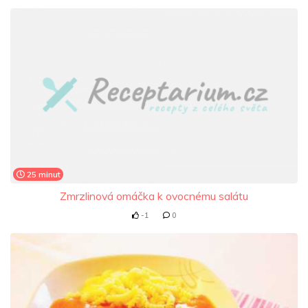
25 minut
Zmrzlinová omáčka k ovocnému salátu
-1
0