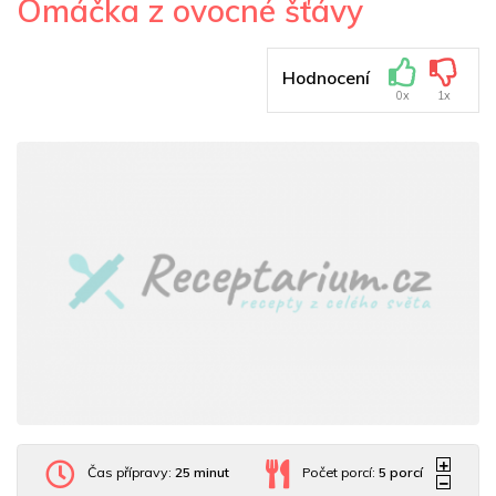
Omáčka z ovocné šťávy
Hodnocení
0x
1x
Čas přípravy:
25 minut
Počet porcí:
5
porcí