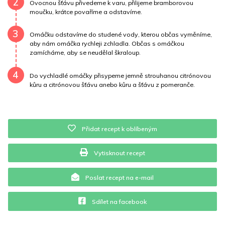
2
Ovocnou šťávu přivedeme k varu, přilijeme bramborovou
moučku, krátce povaříme a odstavíme.
Vápník
0 mg
Železo
0 mg
3
Omáčku odstavíme do studené vody, kterou občas vyměníme,
aby nám omáčka rychleji zchladla. Občas s omáčkou
zamícháme, aby se neudělal škraloup.
4
Do vychladlé omáčky přisypeme jemně strouhanou citrónovou
kůru a citrónovou šťávu anebo kůru a šťávu z pomeranče.
Přidat recept k oblíbeným
Vytisknout recept
Poslat recept na e-mail
Sdílet na facebook