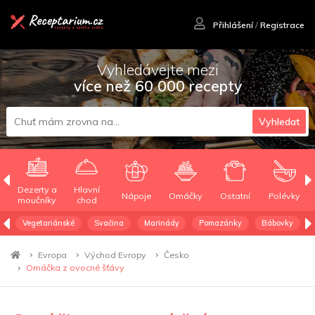
Přihlášení
/
Registrace
Vyhledávejte mezi
více než 60 000 recepty
Vyhledat
Dezerty a
Hlavní
Nápoje
Omáčky
Ostatní
Polévky
moučníky
chod
Vegetariánské
Svačina
Marinády
Pomazánky
Bábovky
Evropa
Východ Evropy
Česko
Omáčka z ovocné šťávy