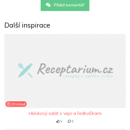
Přidat komentář
Další inspirace
20 minut
Hlávkový salát s vejci a ředkvičkami
0
0