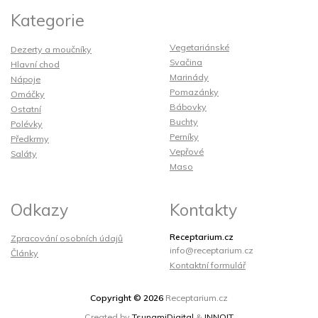
Kategorie
Vegetariánské
Dezerty a moučníky
Svačina
Hlavní chod
Marinády
Nápoje
Pomazánky
Omáčky
Bábovky
Ostatní
Buchty
Polévky
Perníky
Předkrmy
Vepřové
Saláty
Maso
Odkazy
Kontakty
Receptarium.cz
Zpracování osobních údajů
info@receptarium.cz
Články
Kontaktní formulář
Copyright © 2026
Receptarium.cz
Created by
TsunamiDigital
&
INNOIT