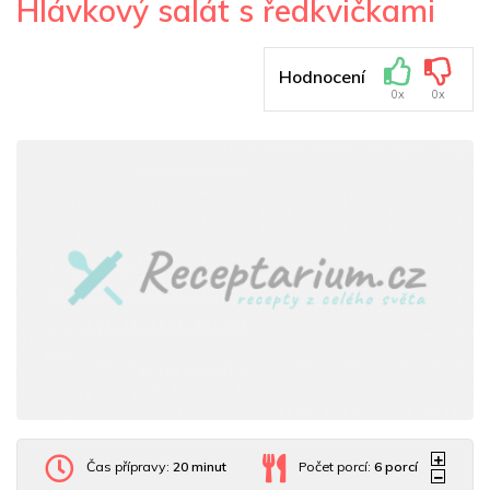
Hlávkový salát s ředkvičkami
Hodnocení
0x
0x
Čas přípravy:
20 minut
Počet porcí:
6
porcí