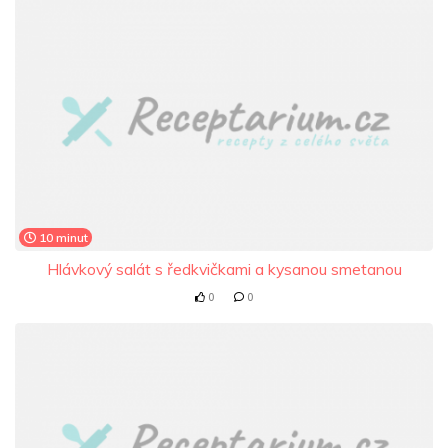
10 minut
Hlávkový salát s ředkvičkami a kysanou smetanou
0
0