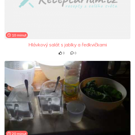
10 minut
Hlávkový salát s jablky a ředkvičkami
0
0
20 minut