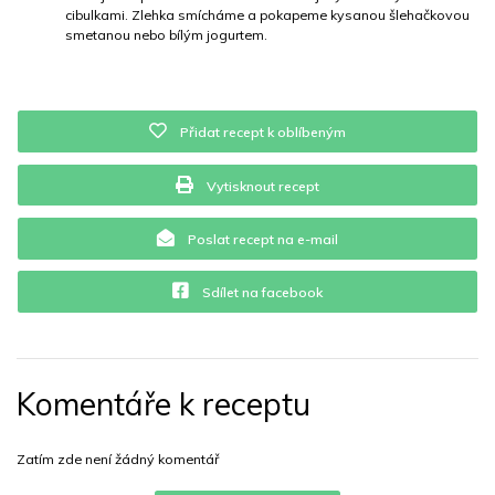
cibulkami. Zlehka smícháme a pokapeme kysanou šlehačkovou
smetanou nebo bílým jogurtem.
Vitamín B12
0 mg
Vitamín C
7.4 mg
Vitamín E
0.1 mg
Vápník
0 mg
Železo
1 mg
Přidat recept k oblíbeným
Vytisknout recept
Poslat recept na e-mail
Sdílet na facebook
Komentáře k receptu
Zatím zde není žádný komentář