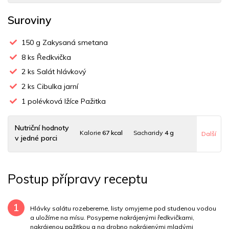
Suroviny
150
g Zakysaná smetana
8
ks Ředkvička
2
ks Salát hlávkový
2
ks Cibulka jarní
1
polévková lžíce Pažitka
Nutriční hodnoty
Kalorie
67 kcal
Sacharidy
4 g
Další
v jedné porci
Tuky
5 g
Sodík
34 mg
Bílkoviny
2 g
Postup přípravy receptu
Uhlovodany
2 g
Cholesterol
12.9 mg
Draslík
135 mg
Vláknina
3398.7 mg
1
Hlávky salátu rozebereme, listy omyjeme pod studenou vodou
a uložíme na mísu. Posypeme nakrájenými ředkvičkami,
nakrájenou pažitkou a na drobno nakrájenými mladými
Vitamín A
3398.7 mg
Vitamín B6
0 mg