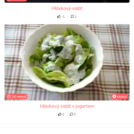
Hlávkový salát
-1
1
20 minut
video
Hlávkový salát s jogurtem
0
0