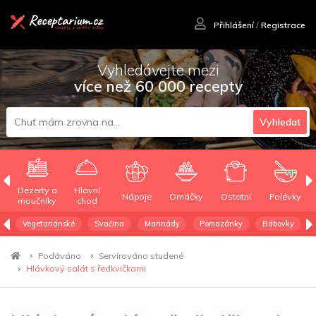
Přihlášení
/
Registrace
Vyhledávejte mezi
více než 60 000 recepty
Vyhledat
Dezerty a
Hlavní
Nápoje
Omáčky
Ostatní
Polévky
moučníky
chod
Vegetariánské
Svačina
Marinády
Pomazánky
Bábovky
Podáváno
Servírováno studené
Hlávkový salát s ředkvičkami