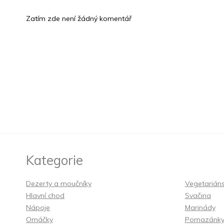
Zatím zde není žádný komentář
Kategorie
Dezerty a moučníky
Vegetarián
Hlavní chod
Svačina
Nápoje
Marinády
Omáčky
Pomazánk