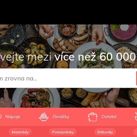
vejte mezi
více než 60 000
Nápoje
Omáčky
Ostatní
Marinády
Pomazánky
Bábovky