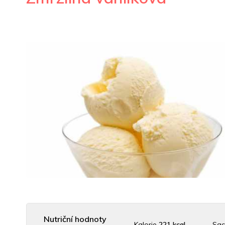
Nutriční hodnoty
Kalorie
221 kcal
Sac