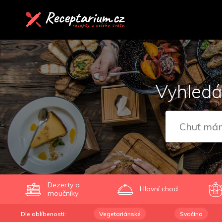
Vyhledá
Dezerty a
Hlavní chod
moučníky
Dle oblíbenosti:
Vegetariánské
Svačina