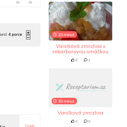
0x
0x
orcí:
4
porce
20 minut
Vanilková zmrzlina s
rebarborovou omáčkou
0
2
30 minut
Vanilková zmrzlina
0
0
Další
9 g