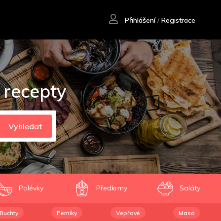
Přihlášení
/
Registrace
 recepty
Vyhledat
Polévky
Předkrmy
Saláty
Buchty
Perníky
Vepřové
Maso