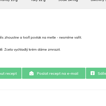
Draslík
32.9 mg
Vláknina
0 mg
Vitamín A
0 m
n C
0 mg
Vitamín E
0.8 mg
Vápník
0 mg
Železo
775.
ěs zhoustne a tvoří povlak na metle - nesmíme vařit.
. Zcela vychladlý krém dáme zmrazit.
out recept
Poslat recept na e-mail
Sdíl