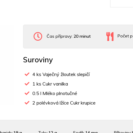
Čas přípravy:
20 minut
Počet p
Suroviny
4
ks Vaječný žloutek slepičí
1
ks Cukr vanilka
0.5
l Mléko plnotučné
2
polévková lžíce Cukr krupice
haridy
19 g
Tuky
12 g
Sodík
14 mg
Bílkoviny