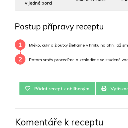
v jedné porci
Uhlovodany
14 g
Cholesterol
382.7 mg
Postup přípravy receptu
Vitamín B6
0.1 mg
Vitamín B12
0 mg
Vitamí
1
Mléko, cukr a žloutky šleháme v hrnku na ohni, až sm
2
Potom směs procedíme a zchladíme ve studené vodě
Přidat recept k oblíbeným
Vytiskn
Komentáře k receptu