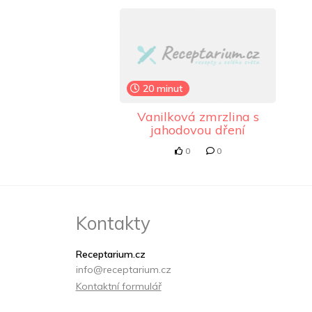
20 minut
Vanilková zmrzlina s
jahodovou dření
0
0
Kontakty
Receptarium.cz
info@receptarium.cz
Kontaktní formulář