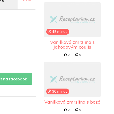
g
45 minut
8 mg
Vanilková zmrzlina s
jahodovým coulis
0
0
et na facebook
30 minut
Vanilková zmrzlina s bezé
0
0