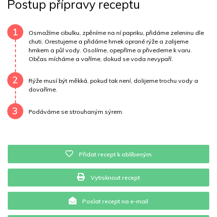
Postup přípravy receptu
Uhlovodany
28 g
Cholesterol
0 mg
Draslík
111.7 mg
Vláknina
11410.9 mg
1
Osmažíme cibulku, zpěníme na ní papriku, přidáme zeleninu dle
chuti. Orestujeme a přidáme hrnek oprané rýže a zalijeme
hrnkem a půl vody. Osolíme, opepříme a přivedeme k varu.
Vitamín A
11410.9 mg
Vitamín B6
0.1 mg
Občas mícháme a vaříme, dokud se voda nevypaří.
Vitamín B12
0 mg
Vitamín C
1.2 mg
2
Rýže musí být měkká, pokud tak není, dolijeme trochu vody a
dovaříme.
Vitamín E
0 mg
Vápník
0 mg
Železo
2.3 mg
3
Podáváme se strouhaným sýrem.
Přidat recept k oblíbeným
Vytisknout recept
Poslat recept na e-mail