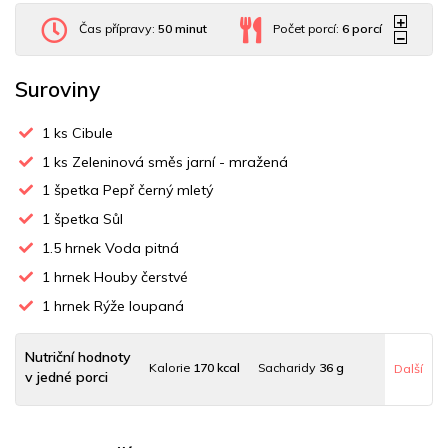
Čas přípravy:
50 minut
Počet porcí:
6
porcí
Suroviny
1
ks Cibule
1
ks Zeleninová směs jarní - mražená
1
špetka Pepř černý mletý
1
špetka Sůl
1.5
hrnek Voda pitná
1
hrnek Houby čerstvé
1
hrnek Rýže loupaná
Nutriční hodnoty
Kalorie
170 kcal
Sacharidy
36 g
Další
v jedné porci
Tuky
1 g
Sodík
48 mg
Bílkoviny
6 g