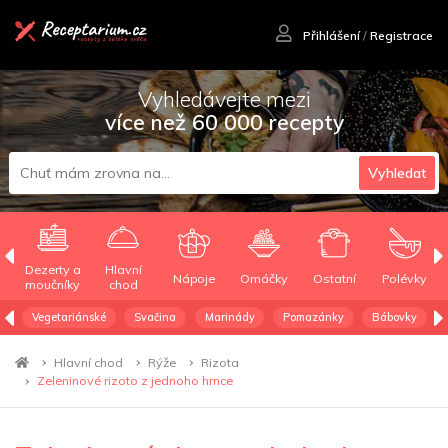
Přihlášení
/
Registrace
Vyhledávejte mezi
více než 60 000 recepty
Vyhledat
Dezerty a
Hlavní
Nápoje
Omáčky
Ostatní
Polévky
moučníky
chod
Vegetariánské
Svačina
Marinády
Pomazánky
Bábovky
Hlavní chod
Rýže
Rizota
Zeleninové rizoto z jednoho hrnce