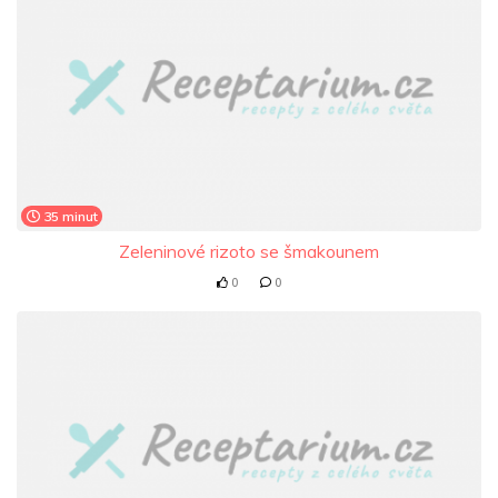
35 minut
Zeleninové rizoto se šmakounem
0
0