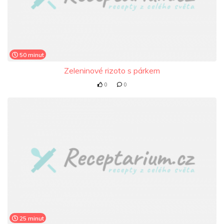
50 minut
Zeleninové rizoto s párkem
0
0
25 minut