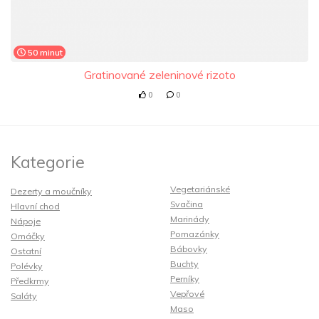
50 minut
Gratinované zeleninové rizoto
0
0
Kategorie
Vegetariánské
Dezerty a moučníky
Svačina
Hlavní chod
Marinády
Nápoje
Pomazánky
Omáčky
Bábovky
Ostatní
Buchty
Polévky
Perníky
Předkrmy
Vepřové
Saláty
Maso