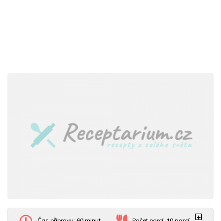
Čas přípravy:
60 minut
Počet porcí:
10
porcí