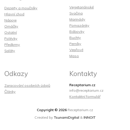
Vegetariánské
Dezerty a moučníky
Svačina
Hlavní chod
Marinády
Nápoje
Pomazánky
Omáčky
Bábovky
Ostatní
Buchty
Polévky
Perníky
Předkrmy
Vepřové
Saláty
Maso
Odkazy
Kontakty
Receptarium.cz
Zpracování osobních údajů
info@receptarium.cz
Články
Kontaktní formulář
Copyright © 2026
Receptarium.cz
Created by
TsunamiDigital
&
INNOIT