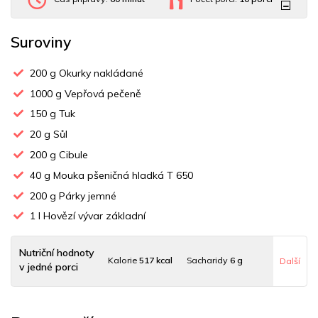
Suroviny
200
g Okurky nakládané
1000
g Vepřová pečeně
150
g Tuk
20
g Sůl
200
g Cibule
40
g Mouka pšeničná hladká T 650
200
g Párky jemné
1
l Hovězí vývar základní
Nutriční hodnoty
Kalorie
517 kcal
Sacharidy
6 g
Další
v jedné porci
Tuky
45 g
Sodík
1358 mg
Bílkoviny
21 g