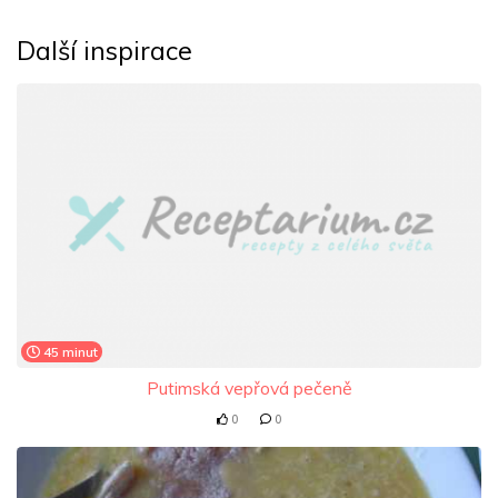
Další inspirace
45 minut
Putimská vepřová pečeně
0
0