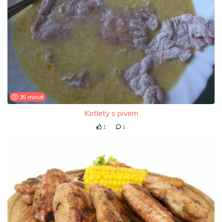
35 minut
Kotlety s pivem
1
1