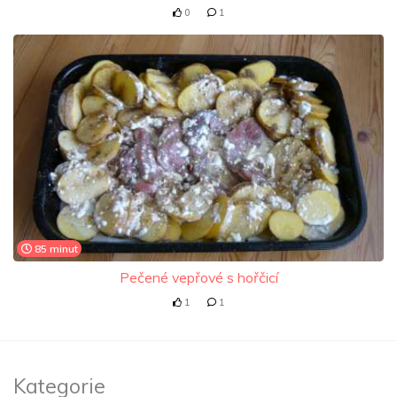
0
1
85 minut
Pečené vepřové s hořčicí
1
1
Kategorie