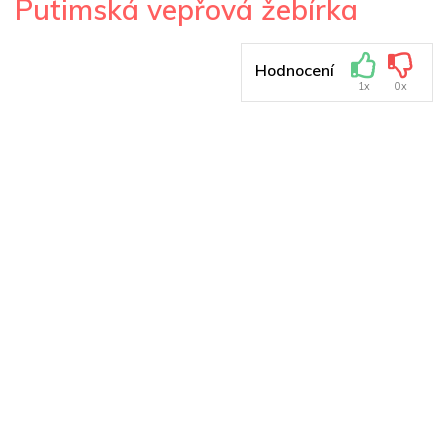
Putimská vepřová žebírka
Hodnocení
1x
0x