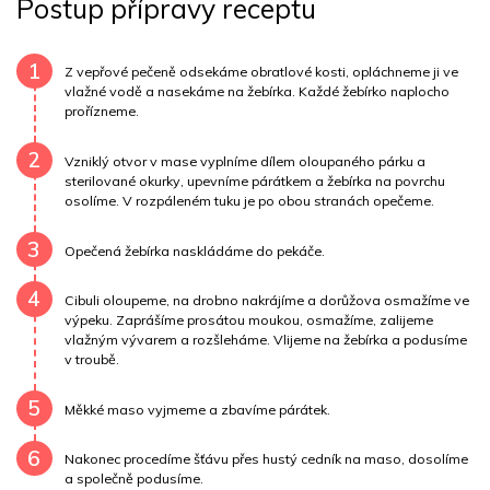
Postup přípravy receptu
Uhlovodany
3 g
Cholesterol
86.3 mg
Draslík
379 mg
Vláknina
1412 mg
1
Z vepřové pečeně odsekáme obratlové kosti, opláchneme ji ve
vlažné vodě a nasekáme na žebírka. Každé žebírko naplocho
prořízneme.
Vitamín A
1412 mg
Vitamín B6
0.4 mg
2
Vitamín B12
0 mg
Vitamín C
2.7 mg
Vzniklý otvor v mase vyplníme dílem oloupaného párku a
sterilované okurky, upevníme párátkem a žebírka na povrchu
osolíme. V rozpáleném tuku je po obou stranách opečeme.
Vitamín E
0.4 mg
Vápník
0 mg
Železo
1.6 mg
3
Opečená žebírka naskládáme do pekáče.
4
Cibuli oloupeme, na drobno nakrájíme a dorůžova osmažíme ve
výpeku. Zaprášíme prosátou moukou, osmažíme, zalijeme
vlažným vývarem a rozšleháme. Vlijeme na žebírka a podusíme
v troubě.
5
Měkké maso vyjmeme a zbavíme párátek.
6
Nakonec procedíme šťávu přes hustý cedník na maso, dosolíme
a společně podusíme.