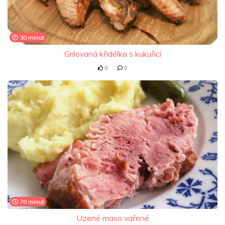
30 minut
Grilovaná křidélka s kukuřicí
0
0
70 minut
Uzené maso vařené