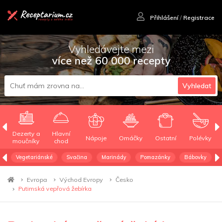
Přihlášení
/
Registrace
Vyhledávejte mezi
více než 60 000 recepty
Vyhledat
Dezerty a
Hlavní
Nápoje
Omáčky
Ostatní
Polévky
moučníky
chod
Vegetariánské
Svačina
Marinády
Pomazánky
Bábovky
Evropa
Východ Evropy
Česko
Putimská vepřová žebírka