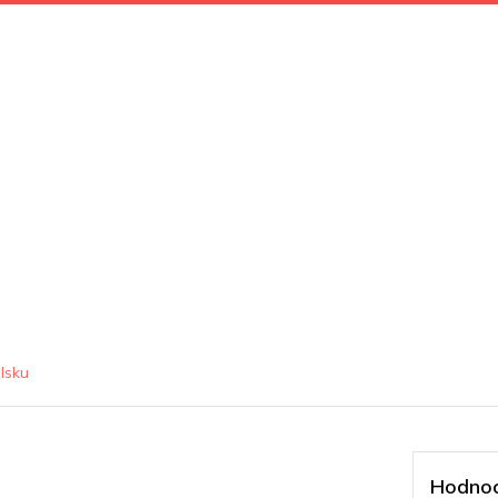
lsku
Hodnoc