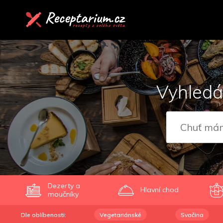
Vyhledá
Dezerty a
Hlavní chod
moučníky
Dle oblíbenosti:
Vegetariánské
Svačina