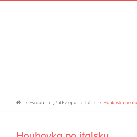
Evropa
Jižní Evropa
Itálie
Houbovka po ita
Houbovka po italsku