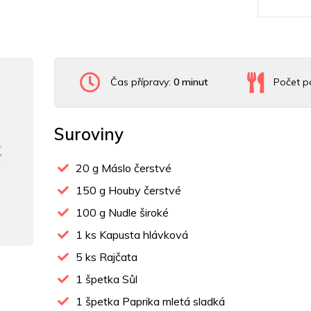
Čas přípravy:
0 minut
Počet po
Suroviny
20
g Máslo čerstvé
150
g Houby čerstvé
100
g Nudle široké
1
ks Kapusta hlávková
5
ks Rajčata
1
špetka Sůl
1
špetka Paprika mletá sladká