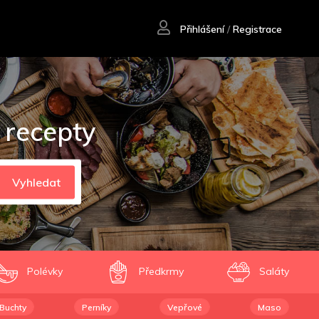
Přihlášení
/
Registrace
 recepty
Vyhledat
Polévky
Předkrmy
Saláty
Buchty
Perníky
Vepřové
Maso