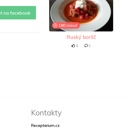
et na facebook
180 minut
Ruský boršč
0
1
Kontakty
Receptarium.cz