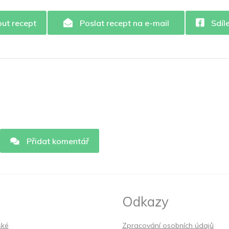
out recept
Poslat recept na e-mail
Sdíl
Přidat komentář
Odkazy
ské
Zpracování osobních údajů