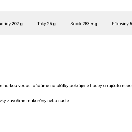
haridy
202 g
Tuky
25 g
Sodík
283 mg
Bílkoviny
5
lík
6124.7 mg
Vláknina
58749.6 mg
Vitamín A
58749.6
Vitamín C
1250.9 mg
Vitamín E
2.2 mg
Vápník
0 
Železo
47.8 mg
e horkou vodou, přidáme na plátky pokrájené houby a rajčata nebo r
vky zavaříme makaróny nebo nudle.