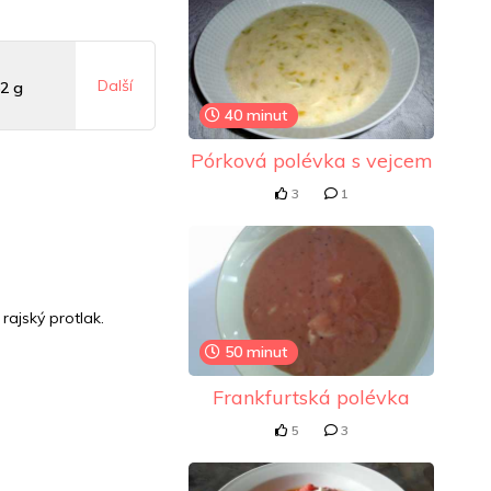
Další
2 g
40 minut
Pórková polévka s vejcem
 mg
3
1
mg
ajský protlak.
50 minut
Frankfurtská polévka
5
3