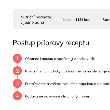
Nutriční hodnoty
Kalorie
1134 kcal
Sac
v jedné porci
Uhlovodany
202 g
Cholesterol
24 mg
Dras
Postup přípravy receptu
Vitamín B6
3 mg
Vitamín B12
0 mg
1
Očistíme kapustu a spaříme jí v horké vodě.
2
Nakrájíme na nudličky a podusíme na másle, zalijem
3
Promícháme a vaříme, ochutíme paprikou a do polé
4
Podáváme posypané strouhaným sýrem.