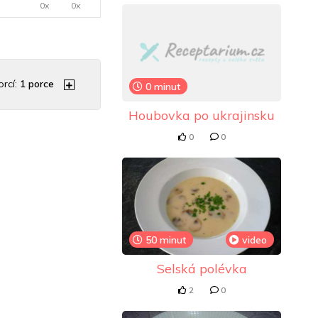
0x
0x
rcí:
1
porce
0 minut
Houbovka po ukrajinsku
0
0
50 minut
video
Selská polévka
2
0