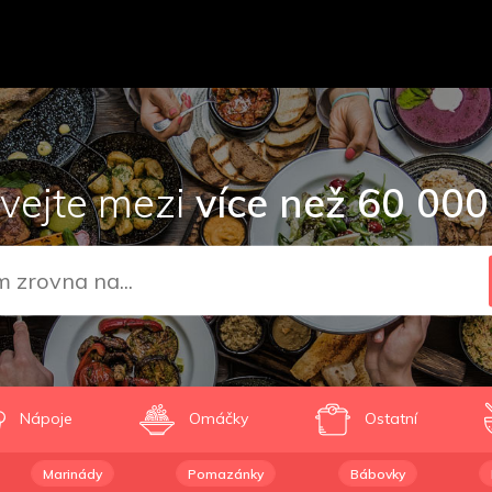
vejte mezi
více než 60 000
Nápoje
Omáčky
Ostatní
Marinády
Pomazánky
Bábovky