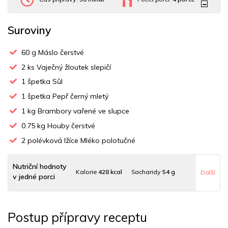
Suroviny
60
g Máslo čerstvé
2
ks Vaječný žloutek slepičí
1
špetka Sůl
1
špetka Pepř černý mletý
1
kg Brambory vařené ve slupce
0.75
kg Houby čerstvé
2
polévková lžíce Mléko polotučné
Nutriční hodnoty
Kalorie
428 kcal
Sacharidy
54 g
Další
v jedné porci
Tuky
18 g
Sodík
722 mg
Bílkoviny
19 g
Postup přípravy receptu
Uhlovodany
53 g
Cholesterol
203.4 mg