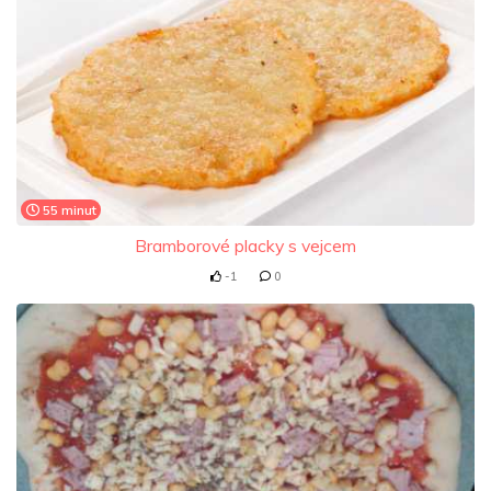
55 minut
Bramborové placky s vejcem
-1
0