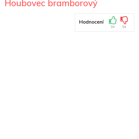
Houbovec bramborový
Hodnocení
0x
0x