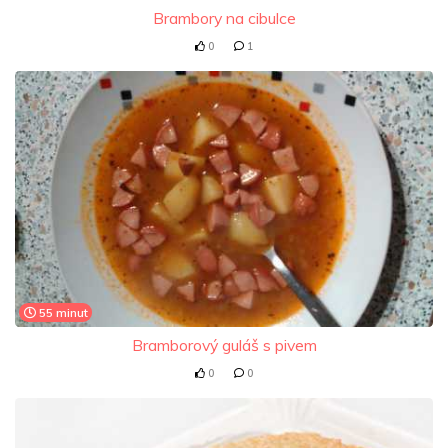
Brambory na cibulce
0
1
55 minut
Bramborový guláš s pivem
0
0