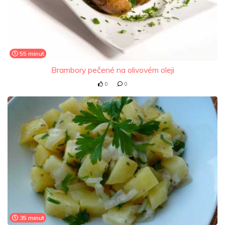
55 minut
Brambory pečené na olivovém oleji
0
0
35 minut