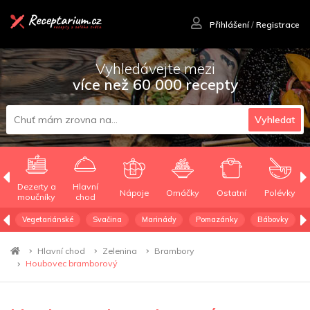
Přihlášení
/
Registrace
Vyhledávejte mezi
více než 60 000 recepty
Vyhledat
Dezerty a
Hlavní
Nápoje
Omáčky
Ostatní
Polévky
moučníky
chod
Vegetariánské
Svačina
Marinády
Pomazánky
Bábovky
Hlavní chod
Zelenina
Brambory
Houbovec bramborový