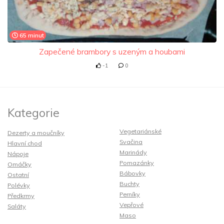
65 minut
Zapečené brambory s uzeným a houbami
-1
0
Kategorie
Vegetariánské
Dezerty a moučníky
Svačina
Hlavní chod
Marinády
Nápoje
Pomazánky
Omáčky
Bábovky
Ostatní
Buchty
Polévky
Perníky
Předkrmy
Vepřové
Saláty
Maso