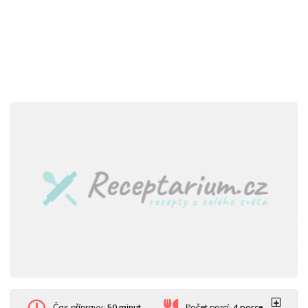
Čas přípravy:
50 minut
Počet porcí:
4
porce