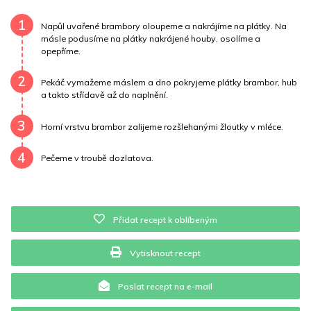
Draslík
1912.3 mg
Vláknina
27789.8 mg
1
Napůl uvařené brambory oloupeme a nakrájíme na plátky. Na
másle podusíme na plátky nakrájené houby, osolíme a
opepříme.
Vitamín A
27789.8 mg
Vitamín B6
0.7 mg
2
Vitamín B12
0 mg
Vitamín C
13 mg
Pekáč vymažeme máslem a dno pokryjeme plátky brambor, hub
a takto střídavě až do naplnění.
Vitamín E
0.4 mg
Vápník
0 mg
Železo
41.7 mg
3
Horní vrstvu brambor zalijeme rozšlehanými žloutky v mléce.
4
Pečeme v troubě dozlatova.
Přidat recept k oblíbeným
Vytisknout recept
Poslat recept na e-mail