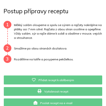
Tuky
58 g
Sodík
725 mg
Bílkoviny
27 g
Postup přípravy receptu
Uhlovodany
5 g
Cholesterol
152.2 mg
Draslík
307.5 mg
Vláknina
1568 mg
1
Měkký salám oloupeme a spolu se sýrem a rajčaty nakrájíme na
plátky asi 7 mm silné. Rajčata z obou stran osolíme a opepříme.
Vždy salám, sýr a rajče dáme k sobě a obalíme v mouce, vejcích
Vitamín A
1568 mg
Vitamín B6
0.2 mg
a strouhance.
Vitamín B12
0 mg
Vitamín C
7.3 mg
2
Smažíme po obou stranách dozlatova.
Vitamín E
4.1 mg
Vápník
0 mg
Železo
1.4 mg
3
Rozdělíme na talíře a posypeme petrželkou.
Přidat recept k oblíbeným
Vytisknout recept
Poslat recept na e-mail