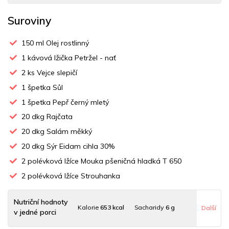
Suroviny
150
ml Olej rostlinný
1
kávová lžička Petržel - nať
2
ks Vejce slepičí
1
špetka Sůl
1
špetka Pepř černý mletý
20
dkg Rajčata
20
dkg Salám měkký
20
dkg Sýr Eidam cihla 30%
2
polévková lžíce Mouka pšeničná hladká T 650
2
polévková lžíce Strouhanka
Nutriční hodnoty
Kalorie
653 kcal
Sacharidy
6 g
Další
v jedné porci