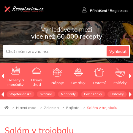
Přihlášení
/
Registrace
Vyhledávejte mezi
více než 60 000 recepty
Vyhledat
Dezerty a
Hlavní
Nápoje
Omáčky
Ostatní
Polévky
moučníky
chod
Vegetariánské
Svačina
Marinády
Pomazánky
Bábovky
Hlavní chod
Zelenina
Rajčata
Salám v trojobalu
Salám v trojobalu