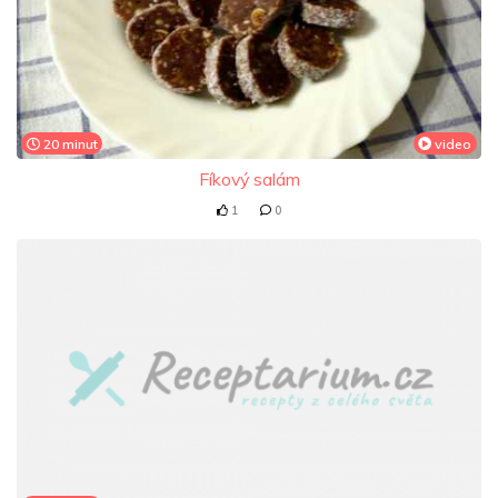
20 minut
video
Fíkový salám
1
0