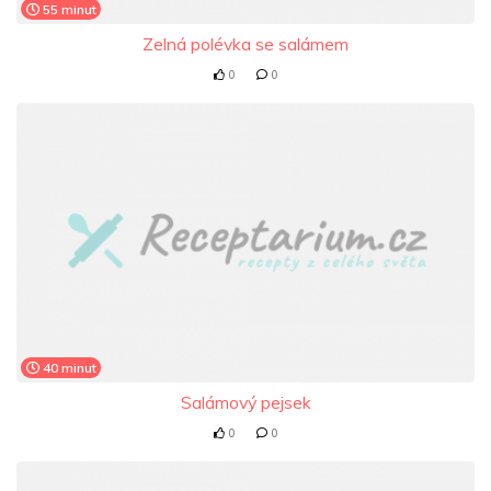
55 minut
Zelná polévka se salámem
0
0
40 minut
Salámový pejsek
0
0