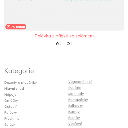
25 minut
Polévka z hříbků se salámem
0
0
Kategorie
Vegetariánské
Dezerty a moučníky
Svačina
Hlavní chod
Marinády
Nápoje
Pomazánky
Omáčky
Bábovky
Ostatní
Buchty
Polévky
Perníky
Předkrmy
Vepřové
Saláty