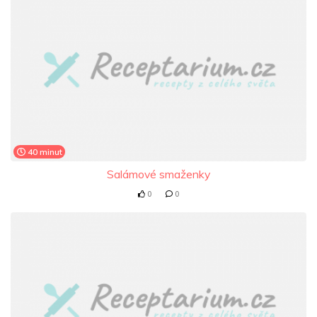
40 minut
Salámové smaženky
0
0