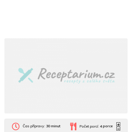
Čas přípravy:
30 minut
Počet porcí:
4
porce