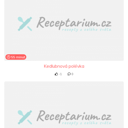
55 minut
Kedlubnová polévka
-1
0