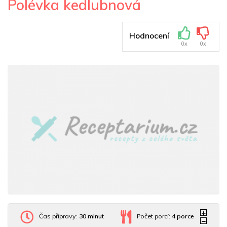
Polévka kedlubnová
Hodnocení
0x
0x
Čas přípravy:
30 minut
Počet porcí:
4
porce