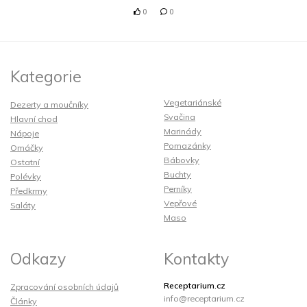
0
0
Kategorie
Vegetariánské
Dezerty a moučníky
Svačina
Hlavní chod
Marinády
Nápoje
Pomazánky
Omáčky
Bábovky
Ostatní
Buchty
Polévky
Perníky
Předkrmy
Vepřové
Saláty
Maso
Odkazy
Kontakty
Receptarium.cz
Zpracování osobních údajů
info@receptarium.cz
Články