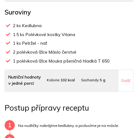
Suroviny
2
ks Kedlubna
1.5
ks Polévkové kostky Vitana
1
ks Petržel - nať
2
polévková lžíce Máslo čerstvé
1
polévková lžíce Mouka pšeničná hladká T 650
Nutriční hodnoty
Kalorie
102 kcal
Sacharidy
5 g
Další
v jedné porci
Tuky
9 g
Sodík
50 mg
Bílkoviny
2 g
Postup přípravy receptu
Uhlovodany
5 g
Cholesterol
12 mg
Draslík
145.3 mg
Vláknina
2752.5 mg
1
Na nudličky nakrájíme kedlubny a podusíme je na másle.
Vitamín A
2752.5 mg
Vitamín B6
0.1 mg