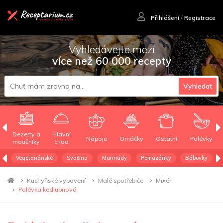
Přihlášení
/
Registrace
Vyhledávejte mezi
více než 60 000 recepty
Vyhledat
Dezerty a
Hlavní
Nápoje
Omáčky
Ostatní
Polévky
moučníky
chod
Vegetariánské
Svačina
Marinády
Pomazánky
Bábovky
Kuchyňské vybavení
Malé spotřebiče
Mixér
Polévka kedlubnová