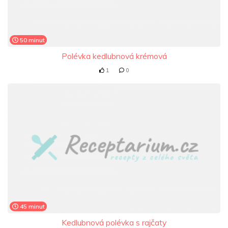
50 minut
Polévka kedlubnová krémová
1
0
45 minut
Kedlubnová polévka s rajčaty