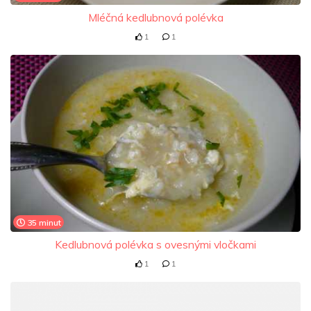
Mléčná kedlubnová polévka
1
1
35 minut
Kedlubnová polévka s ovesnými vločkami
1
1