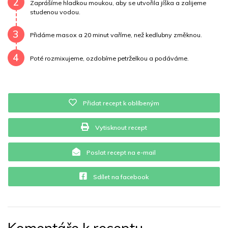
2
Zaprášíme hladkou moukou, aby se utvořila jíška a zalijeme
studenou vodou.
Vitamín B12
0 mg
Vitamín C
16.2 mg
3
Přidáme masox a 20 minut vaříme, než kedlubny změknou.
Vitamín E
0 mg
Vápník
0 mg
Železo
11.9 mg
4
Poté rozmixujeme, ozdobíme petrželkou a podáváme.
Přidat recept k oblíbeným
Vytisknout recept
Poslat recept na e-mail
Sdílet na facebook