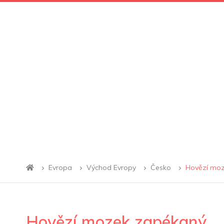
Evropa
Východ Evropy
Česko
Hovězí mo
Hovězí mozek zapékaný