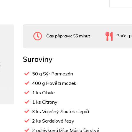
Čas přípravy:
55 minut
Počet p
Suroviny
50
g Sýr Parmezán
400
g Hovězí mozek
1
ks Cibule
1
ks Citrony
3
ks Vaječný žloutek slepičí
2
ks Sardelové řezy
2
polévková lžíce Máslo čerstvé