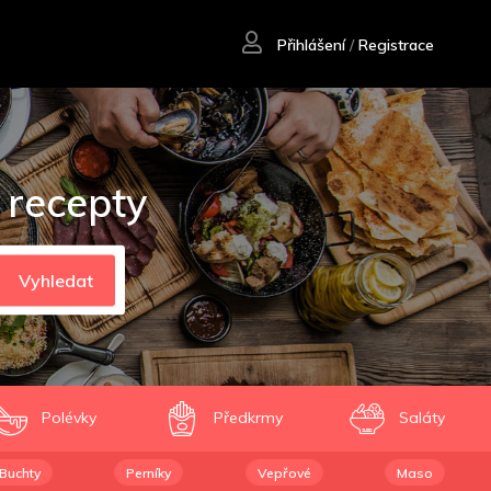
Přihlášení
/
Registrace
 recepty
Vyhledat
Polévky
Předkrmy
Saláty
Buchty
Perníky
Vepřové
Maso