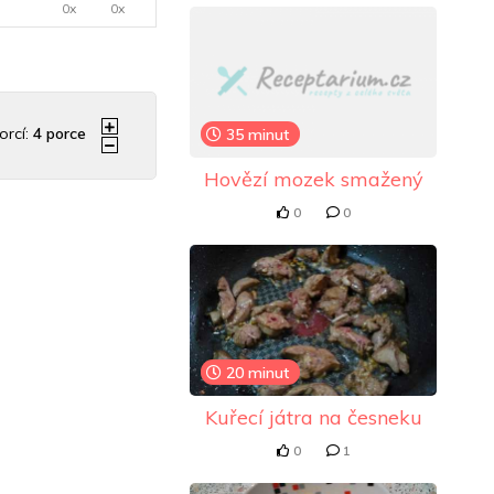
0x
0x
orcí:
4
porce
35 minut
Hovězí mozek smažený
0
0
20 minut
Kuřecí játra na česneku
0
1