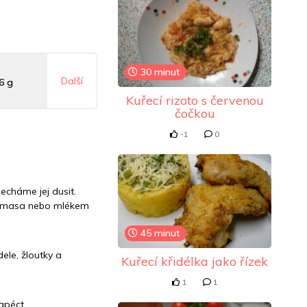
30 minut
Další
6 g
Kuřecí rizoto s červenou
čočkou
 mg
-1
0
g
echáme jej dusit.
z masa nebo mlékem
45 minut
le, žloutky a
Kuřecí křidélka jako řízek
1
1
apéct.