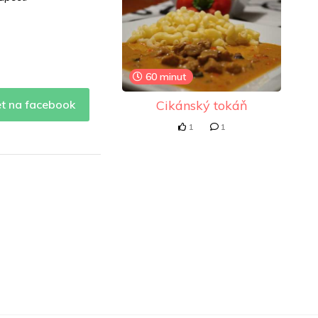
60 minut
et na facebook
Cikánský tokáň
1
1