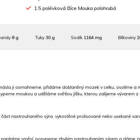
1.5
polévková lžíce Mouka polohrubá
aridy
8 g
Tuky
30 g
Sodík
1164 mg
Bílkoviny
2
Draslík
506 mg
Vláknina
3255.5 mg
Vitamín A
3255.5
Vitamín C
31.8 mg
Vitamín E
2.4 mg
Vápník
0 m
i másla ji osmahneme, přidáme doblaněný mozek v celku, osolíme a n
ypeme moukou a uděláme světlou jíšku, kterou zalijeme vývarem 
Železo
15.5 mg
ást nastrouhaného sýra, vykostěné prolisované nebo usekané sarde
u, naplníme směsí, posypeme zbylým nastrouhaným sýrem a dáme z