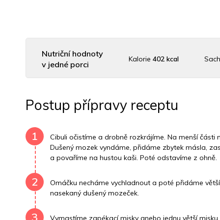
Nutriční hodnoty
Kalorie
402 kcal
Sach
v jedné porci
Uhlovodany
8 g
Cholesterol
3327.3 mg
Postup přípravy receptu
Vitamín B6
0.4 mg
Vitamín B12
0 mg
1
Cibuli očistíme a drobně rozkrájíme. Na menší část
Dušený mozek vyndáme, přidáme zbytek másla, zas
a povaříme na hustou kaši. Poté odstavíme z ohně.
2
Omáčku necháme vychladnout a poté přidáme větší č
nasekaný dušený mozeček.
3
Vymastíme zapékací misky anebo jednu větší misk