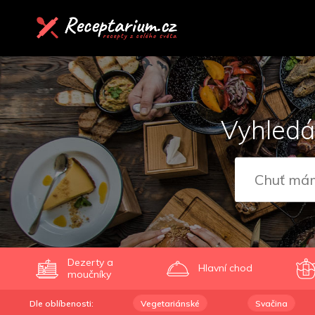
Vyhledá
Dezerty a
Hlavní chod
moučníky
Dle oblíbenosti:
Vegetariánské
Svačina