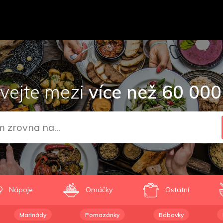
vejte mezi
více než 60 000
Nápoje
Omáčky
Ostatní
Marinády
Pomazánky
Bábovky