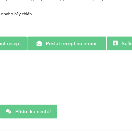
anebo bílý chléb.
out recept
Poslat recept na e-mail
Sdíl
Přidat komentář