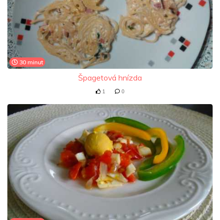
30 minut
Špagetová hnízda
1
0