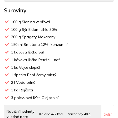
Suroviny
100
g Slanina vepřová
100
g Sýr Eidam cihla 30%
200
g Špagety, Makarony
150
ml Smetana 12% (konzumní)
1
kávová lžička Sůl
1
kávová lžička Petržel - nať
1
ks Vejce slepičí
1
špetka Pepř černý mletý
2
l Voda pitná
1
kg Rajčata
3
polévková lžíce Olej stolní
Nutriční hodnoty
Kalorie
422 kcal
Sacharidy
40 g
Další
v jedné porci