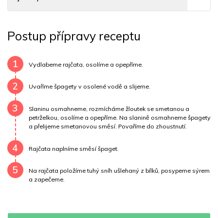
Tuky
22 g
Sodík
366 mg
Bílkoviny
18 g
Postup přípravy receptu
Uhlovodany
38 g
Cholesterol
76.9 mg
Draslík
624.4 mg
Vláknina
7425.4 mg
1
Vydlabeme rajčata, osolíme a opepříme.
Vitamín A
7425.4 mg
Vitamín B6
0.3 mg
2
Uvaříme špagety v osolené vodě a slijeme.
Vitamín B12
0 mg
Vitamín C
26.1 mg
3
Slaninu osmahneme, rozmícháme žloutek se smetanou a
petrželkou, osolíme a opepříme. Na slanině osmahneme špagety
Vitamín E
1.3 mg
Vápník
0 mg
Železo
31.5 mg
a přelijeme smetanovou směsí. Povaříme do zhoustnutí.
4
Rajčata naplníme směsí špaget.
5
Na rajčata položíme tuhý sníh ušlehaný z bílků, posypeme sýrem
a zapečeme.