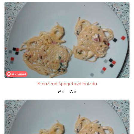
45 minut
Smažená špagetová hnízda
0
0