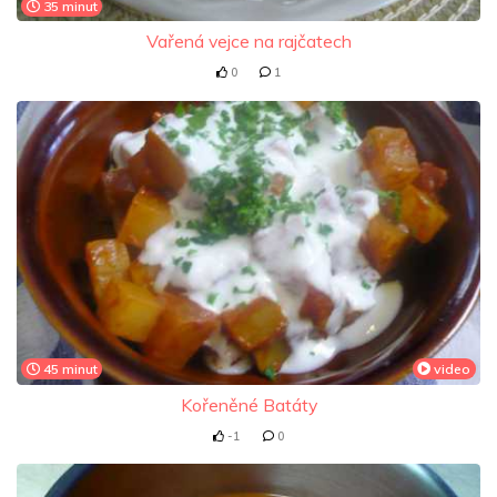
35 minut
Vařená vejce na rajčatech
0
1
45 minut
video
Kořeněné Batáty
-1
0