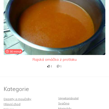
30 minut
Rajská omáčka z protlaku
1
1
Kategorie
Vegetariánské
Dezerty a moučníky
Svačina
Hlavní chod
Marinády