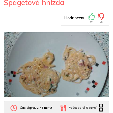
Špagetová hnízda
Hodnocení
0x
0x
Čas přípravy:
45 minut
Počet porcí:
5
porcí