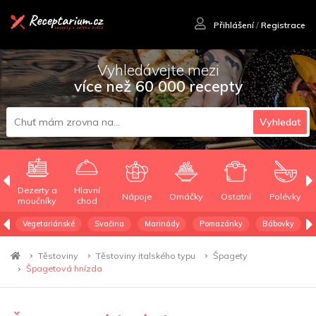
Přihlášení
/
Registrace
Vyhledávejte mezi
více než 60 000 recepty
Vyhledat
Dezerty a
Hlavní
Nápoje
Omáčky
Ostatní
Polévky
moučníky
chod
Vegetariánské
Svačina
Marinády
Pomazánky
Bábovky
Těstoviny
Těstoviny italského typu
Špagety
Špagetová hnízda