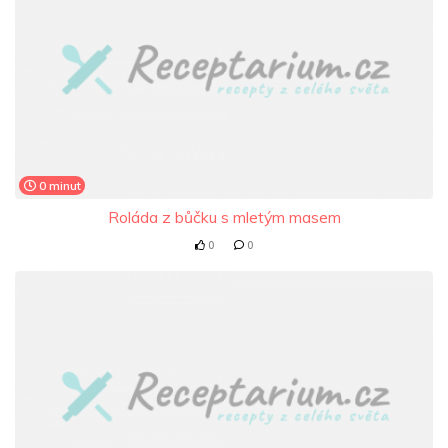
0 minut
Roláda z bůčku s mletým masem
0
0