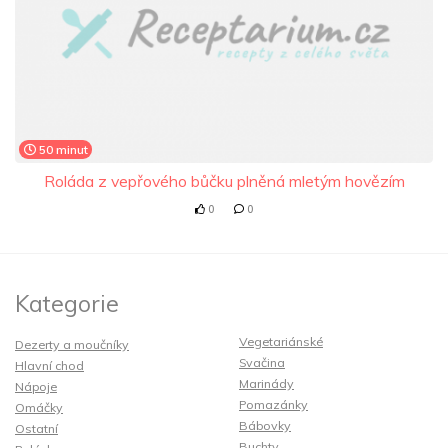
50 minut
Roláda z vepřového bůčku plněná mletým hovězím
0
0
Kategorie
Vegetariánské
Dezerty a moučníky
Svačina
Hlavní chod
Marinády
Nápoje
Pomazánky
Omáčky
Bábovky
Ostatní
Buchty