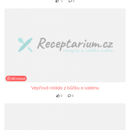
-1
0
80 minut
Vepřová roláda z bůčku a salámu
0
0