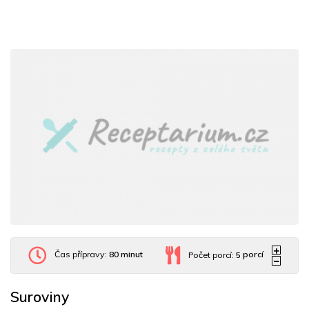
Čas přípravy:
80 minut
Počet porcí:
5
porcí
Suroviny