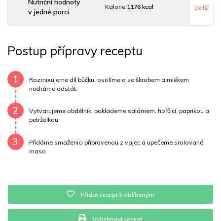
Nutriční hodnoty
Kalorie
1176 kcal
Další
v jedné porci
Sacharidy
10 g
Tuky
114 g
Sodík
368 mg
Postup přípravy receptu
Bílkoviny
28 g
Uhlovodany
5 g
Cholesterol
212.9 mg
Draslík
521.4 mg
1
Rozmixujeme díl bůčku, osolíme a se škrobem a mlékem
necháme odstát.
Vláknina
1580.6 mg
Vitamín A
1580.6 mg
2
Vytvarujeme obdélník, poklademe salámem, hořčicí, paprikou a
Vitamín B6
0.4 mg
Vitamín B12
0 mg
petrželkou.
3
Vitamín C
18.1 mg
Vitamín E
0.9 mg
Vápník
0 mg
Přidáme smaženici připravenou z vajec a upečeme srolované
maso.
Železo
2.6 mg
Přidat recept k oblíbeným
Vytisknout recept