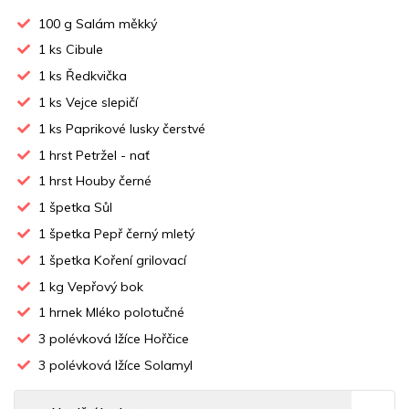
100
g Salám měkký
1
ks Cibule
1
ks Ředkvička
1
ks Vejce slepičí
1
ks Paprikové lusky čerstvé
1
hrst Petržel - nať
1
hrst Houby černé
1
špetka Sůl
1
špetka Pepř černý mletý
1
špetka Koření grilovací
1
kg Vepřový bok
1
hrnek Mléko polotučné
3
polévková lžíce Hořčice
3
polévková lžíce Solamyl