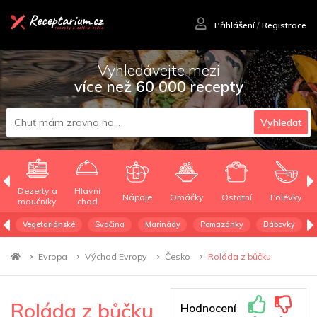
Přihlášení
/
Registrace
Vyhledávejte mezi
více než 60 000 recepty
Vyhledat
Dezerty a
Hlavní
Nápoje
Omáčky
Ostatní
Polévky
moučníky
chod
Vegetariánské
Svačina
Marinády
Pomazánky
Bábovky
Evropa
Východ Evropy
Česko
Roláda z bůčku
Roláda z bůčku
Hodnocení