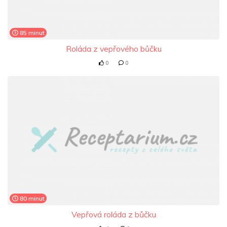
85 minut
Roláda z vepřového bůčku
0
0
80 minut
Vepřová roláda z bůčku