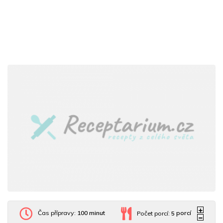
Čas přípravy:
100 minut
Počet porcí:
5
porcí