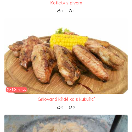
Kotlety s pivem
1
1
30 minut
Grilovaná křidélka s kukuřicí
0
0