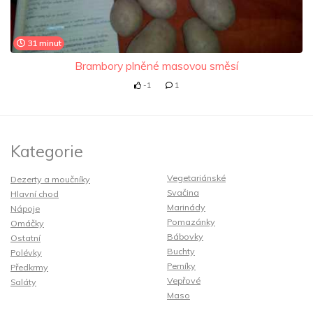
31 minut
Brambory plněné masovou směsí
-1
1
Kategorie
Vegetariánské
Dezerty a moučníky
Svačina
Hlavní chod
Marinády
Nápoje
Pomazánky
Omáčky
Bábovky
Ostatní
Buchty
Polévky
Perníky
Předkrmy
Vepřové
Saláty
Maso