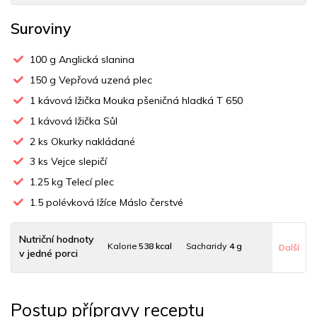
Suroviny
100
g Anglická slanina
150
g Vepřová uzená plec
1
kávová lžička Mouka pšeničná hladká T 650
1
kávová lžička Sůl
2
ks Okurky nakládané
3
ks Vejce slepičí
1.25
kg Telecí plec
1.5
polévková lžíce Máslo čerstvé
Nutriční hodnoty
Kalorie
538 kcal
Sacharidy
4 g
Další
v jedné porci
Tuky
29 g
Sodík
2507 mg
Bílkoviny
61 g
Postup přípravy receptu
Uhlovodany
4 g
Cholesterol
401 mg