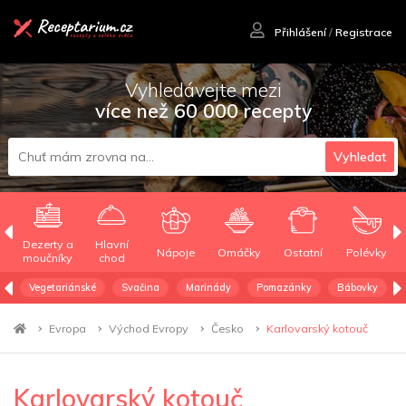
Přihlášení
/
Registrace
Vyhledávejte mezi
více než 60 000 recepty
Vyhledat
Dezerty a
Hlavní
Nápoje
Omáčky
Ostatní
Polévky
moučníky
chod
Vegetariánské
Svačina
Marinády
Pomazánky
Bábovky
Evropa
Východ Evropy
Česko
Karlovarský kotouč
Karlovarský kotouč