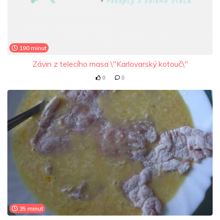
190 minut
Závin z telecího masa \"Karlovarský kotouč\"
0
0
35 minut