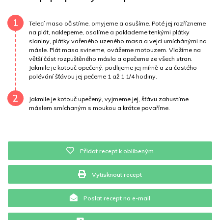
Draslík
897 mg
Vláknina
3276.6 mg
1
Telecí maso očistíme, omyjeme a osušíme. Poté jej rozřízneme
na plát, naklepeme, osolíme a poklademe tenkými plátky
slaniny, plátky vařeného uzeného masa a vejci umíchánými na
Vitamín A
3276.6 mg
Vitamín B6
1.1 mg
másle. Plát masa svineme, ovážeme motouzem. Vložíme na
větší část rozpuštěného másla a opečeme ze všech stran.
Vitamín B12
0 mg
Vitamín C
1.4 mg
Jakmile je kotouč opečený, podlijeme jej mírně a za častého
polévání šťávou jej pečeme 1 až 1 1/4 hodiny.
Vitamín E
1.2 mg
Vápník
0 mg
Železo
10.1 mg
2
Jakmile je kotouč upečený, vyjmeme jej, šťávu zahustíme
máslem smíchaným s moukou a krátce povaříme.
Přidat recept k oblíbeným
Vytisknout recept
Poslat recept na e-mail