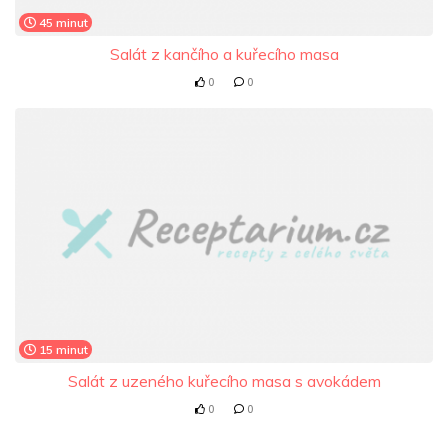
45 minut
Salát z kančího a kuřecího masa
0
0
15 minut
Salát z uzeného kuřecího masa s avokádem
0
0