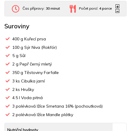
Čas přípravy:
30 minut
Počet porcí:
4
porce
Suroviny
400
g Kuřecí prsa
100
g Sýr Niva (Rokfór)
5
g Sůl
2
g Pepř černý mletý
350
g Těstoviny Farfalle
3
ks Cibulka jarní
2
ks Hrušky
4.5
l Voda pitná
3
polévková lžíce Smetana 16% (pochoutková)
2
polévková lžíce Mandle plátky
Nutriční hodnoty