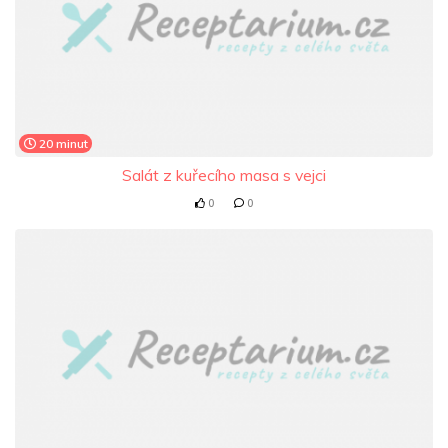
20 minut
Salát z kuřecího masa s vejci
0
0