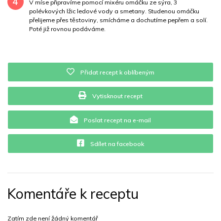
4
V míse připravíme pomocí mixéru omáčku ze sýra, 3
polévkových lžic ledové vody a smetany. Studenou omáčku
přelijeme přes těstoviny, smícháme a dochutíme pepřem a solí.
Poté již rovnou podáváme.
Přidat recept k oblíbeným
Vytisknout recept
Poslat recept na e-mail
Sdílet na facebook
Komentáře k receptu
Zatím zde není žádný komentář