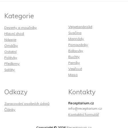
Kategorie
Vegetariánské
Dezerty a moučníky
Svačina
Hlavní chod
Marinády
Nápoje
Pomazánky
Omáčky
Bábovky
Ostatní
Buchty
Polévky
Perníky
Předkrmy
Vepřové
Saláty
Maso
Odkazy
Kontakty
Receptarium.cz
Zpracování osobních údajů
info@receptarium.cz
Články
Kontaktní formulář
Copyright © 2026
Receptarium.cz