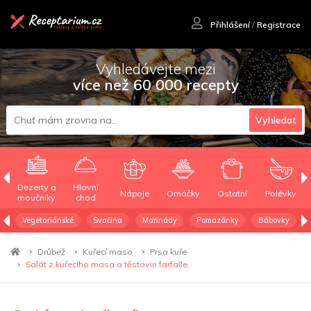
Přihlášení
/
Registrace
Vyhledávejte mezi
více než 60 000 recepty
Vyhledat
Dezerty a
Hlavní
Nápoje
Omáčky
Ostatní
Polévky
moučníky
chod
Vegetariánské
Svačina
Marinády
Pomazánky
Bábovky
Drůbež
Kuřecí maso
Prsa kuře
Salát z kuřecího masa a těstovin farfalle