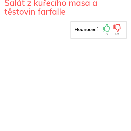
Salát z kuřecího masa a
těstovin farfalle
Hodnocení
0x
0x