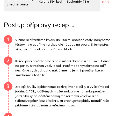
Kalorie
594 kcal
Sacharidy
73 g
Další
v jedné porci
Tuky
8 g
Sodík
998 mg
Bílkoviny
39 g
Postup přípravy receptu
Uhlovodany
73 g
Cholesterol
85.2 mg
Draslík
556.3 mg
Vláknina
10897 mg
1
V hrnci si přivedeme k varu asi 700 ml osolené vody, nasypeme
těstoviny a uvaříme na skus dle návodu na obalu. Slijeme přes
síto, necháme okapat a dáme zchladit.
Vitamín A
10897 mg
Vitamín B6
0.8 mg
2
Vitamín B12
0 mg
Vitamín C
6.2 mg
Kuřecí prsa opláchneme a po osušení dáme asi na 8 minut dusit
na pánev s trochou vody a soli. Poté maso vyndáme na talíř,
necháme vychladnout a nakrájíme na jemné proužky, které
Vitamín E
0.4 mg
Vápník
0 mg
Železo
0.7 mg
smícháme s farfalle.
3
Zralejší hrušky opláchneme, rozkrojíme na půlky a vyčistíme od
jadřinců. Půlky očištěných hrušek nakrájíme na tenké proužky.
Jarní cibulky po očištění nakrájíme na tenká kolečka a na
teflonové pánvi bez přidání tuku orestujeme plátky mandlí. Vše
přidáme k těstovinám a kuřecímu masu.