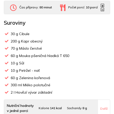
Čas přípravy:
80 minut
Počet porcí:
10
porcí
Suroviny
30
g Cibule
200
g Kapr obecný
70
g Máslo čerstvé
60
g Mouka pšeničná hladká T 650
10
g Sůl
10
g Petržel - nať
60
g Zelenina kořenová
300
ml Mléko polotučné
2
l Hovězí vývar základní
Nutriční hodnoty
Kalorie
141 kcal
Sacharidy
8 g
Další
v jedné porci