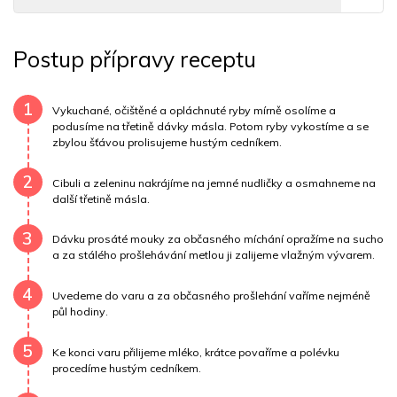
Tuky
8 g
Sodík
926 mg
Bílkoviny
10 g
Postup přípravy receptu
Uhlovodany
2 g
Cholesterol
24.6 mg
Draslík
207.2 mg
Vláknina
804 mg
1
Vykuchané, očištěné a opláchnuté ryby mírně osolíme a
podusíme na třetině dávky másla. Potom ryby vykostíme a se
zbylou šťávou prolisujeme hustým cedníkem.
Vitamín A
804 mg
Vitamín B6
0.1 mg
2
Vitamín B12
0 mg
Vitamín C
3.2 mg
Cibuli a zeleninu nakrájíme na jemné nudličky a osmahneme na
další třetině másla.
Vitamín E
0.1 mg
Vápník
0 mg
Železo
8.7 mg
3
Dávku prosáté mouky za občasného míchání opražíme na sucho
a za stálého prošlehávání metlou ji zalijeme vlažným vývarem.
4
Uvedeme do varu a za občasného prošlehání vaříme nejméně
půl hodiny.
5
Ke konci varu přilijeme mléko, krátce povaříme a polévku
procedíme hustým cedníkem.