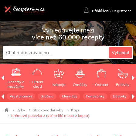
Přihlášení
/
Registrace
Vyhledávejte mezi
více než 60 000 recepty
Vyhledat
Dezerty a
Hlavní
Nápoje
Omáčky
Ostatní
Polévky
moučníky
chod
Vegetariánské
Svačina
Marinády
Pomazánky
Bábovky
Ryby
Sladkovodní ryby
Kapr
Krémová polévka z rybího filé (nebo z kapra)