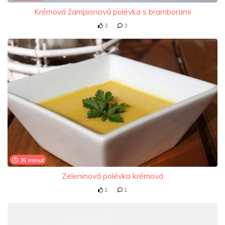
Krémová žampionová polévka s bramborami
3
3
35 minut
Zeleninová polévka krémová
1
1