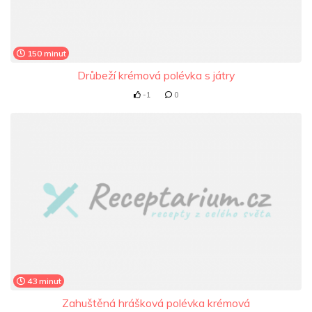
150 minut
Drůbeží krémová polévka s játry
-1
0
43 minut
Zahuštěná hrášková polévka krémová