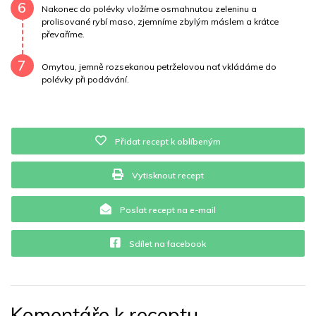
6
Nakonec do polévky vložíme osmahnutou zeleninu a
prolisované rybí maso, zjemníme zbylým máslem a krátce
převaříme.
7
Omytou, jemně rozsekanou petrželovou nať vkládáme do
polévky při podávání.
Přidat recept k oblíbeným
Vytisknout recept
Poslat recept na e-mail
Sdílet na facebook
Komentáře k receptu