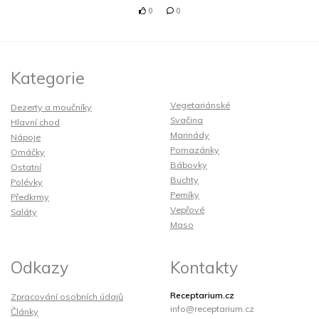
0
0
Kategorie
Vegetariánské
Dezerty a moučníky
Svačina
Hlavní chod
Marinády
Nápoje
Pomazánky
Omáčky
Bábovky
Ostatní
Buchty
Polévky
Perníky
Předkrmy
Vepřové
Saláty
Maso
Odkazy
Kontakty
Receptarium.cz
Zpracování osobních údajů
info@receptarium.cz
Články