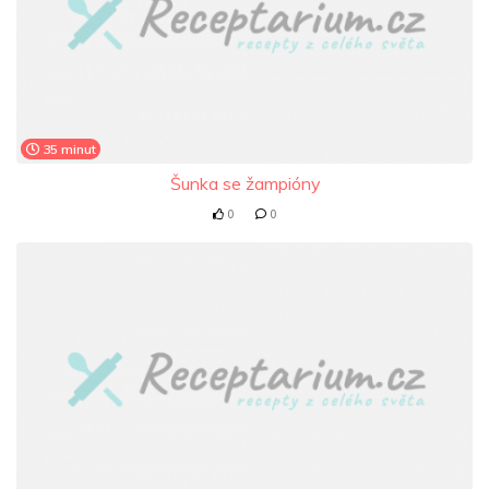
35 minut
Šunka se žampióny
0
0