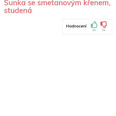
Šunka se smetanovým křenem,
studená
Hodnocení
0x
0x