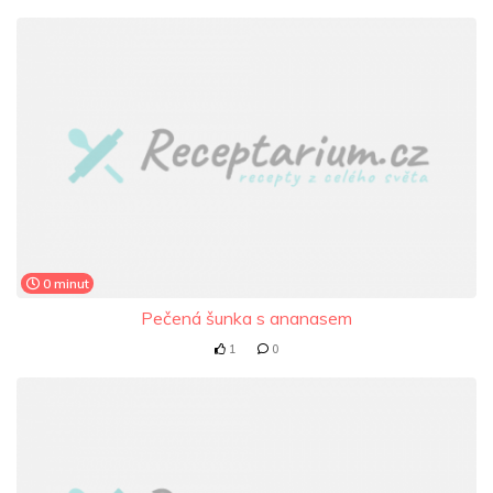
0 minut
Pečená šunka s ananasem
1
0