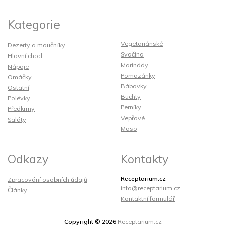
Kategorie
Vegetariánské
Dezerty a moučníky
Svačina
Hlavní chod
Marinády
Nápoje
Pomazánky
Omáčky
Bábovky
Ostatní
Buchty
Polévky
Perníky
Předkrmy
Vepřové
Saláty
Maso
Odkazy
Kontakty
Receptarium.cz
Zpracování osobních údajů
info@receptarium.cz
Články
Kontaktní formulář
Copyright © 2026
Receptarium.cz