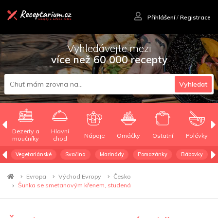
Přihlášení
/
Registrace
Vyhledávejte mezi
více než 60 000 recepty
Vyhledat
Dezerty a
Hlavní
Nápoje
Omáčky
Ostatní
Polévky
moučníky
chod
Vegetariánské
Svačina
Marinády
Pomazánky
Bábovky
Evropa
Východ Evropy
Česko
Šunka se smetanovým křenem, studená