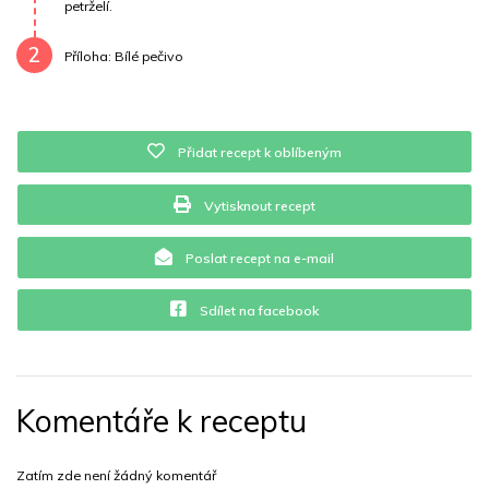
petrželí.
Vitamín E
0 mg
Vápník
0 mg
Železo
1.1 mg
2
Příloha: Bílé pečivo
Přidat recept k oblíbeným
Vytisknout recept
Poslat recept na e-mail
Sdílet na facebook
Komentáře k receptu
Zatím zde není žádný komentář