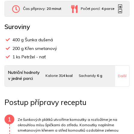
Čas přípravy:
20 minut
Počet porcí:
4
porce
Suroviny
400
g Šunka dušená
200
g Křen smetanový
1
ks Petržel - nať
Nutriční hodnoty
Kalorie
314 kcal
Sacharidy
6 g
Další
v jedné porci
Tuky
24 g
Sodík
0 mg
Bílkoviny
19 g
Postup přípravy receptu
Uhlovodany
5 g
Cholesterol
50 mg
Draslík
2 mg
Vláknina
21 mg
Vitamín A
21 mg
Vitamín B6
0 mg
1
Ze šunkových plátků utvoříme kornoutky a rozložíme je na
okrouhlou mísu špičkami do středu. Kornoutky naplníme
smetanovým křenem a střed kornoutků ozdobíme zelenou
Vitamín B12
0 mg
Vitamín C
0.5 mg