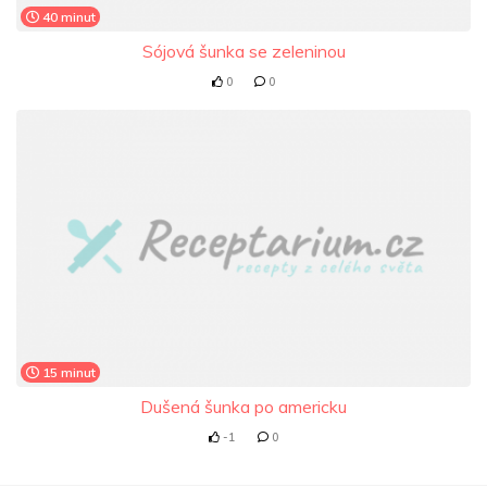
40 minut
Sójová šunka se zeleninou
0
0
15 minut
Dušená šunka po americku
-1
0