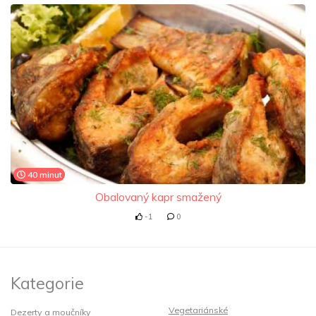
40 minut
Obalovaný kapr smažený
-1
0
Kategorie
Vegetariánské
Dezerty a moučníky