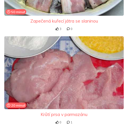
50 minut
Zapečená kuřecí játra se slaninou
3
0
20 minut
Krůtí prsa v parmazánu
0
1