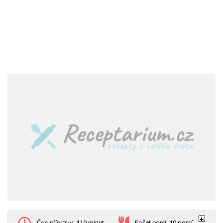
Čas přípravy:
110 minut
Počet porcí:
10
porcí