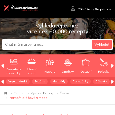
Přihlášení
/
Registrace
Vyhledávejte mezi
více než 60 000 recepty
Vyhledat
Dezerty a
Hlavní
Nápoje
Omáčky
Ostatní
Polévky
moučníky
chod
Vegetariánské
Svačina
Marinády
Pomazánky
Bábovky
Evropa
Východ Evropy
Česko
Námořnické hovězí maso