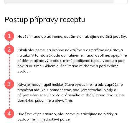
Tuky
19 g
Sodík
1074 mg
Bílkoviny
19 g
Postup přípravy receptu
Uhlovodany
2 g
Cholesterol
131.5 mg
Draslík
306.9 mg
Vláknina
878 mg
1
Hovězí maso opláchneme, osušíme a nakrájíme na širší proužky.
Vitamín A
878 mg
Vitamín B6
0.4 mg
2
Cibuli oloupeme, na drobno nakrájíme a osmažíme dozlatova
na tuku. V tomto základu osmahneme maso, osolíme, opepříme,
Vitamín B12
0 mg
Vitamín C
1.1 mg
přidáme rajčatový protlak, mírně podlijeme teplou vodou a pod
poklicí dusíme. Během dušení maso mícháme a podléváme
vodou.
Vitamín E
0.5 mg
Vápník
0 mg
Železo
1.9 mg
3
Když je maso napůl měkké, šťávu vydusíme na tuk, zaprášíme
prosátou moukou, osmahneme, podlijeme trochou vody a
přilijeme červené víno. Za občasného míchání maso dodusíme
doměkka, přisolíme a převaříme.
4
Uvaříme vejce natvrdo, oloupeme je, nakrájíme na plátky a
ozdobíme jimi jednotlivé porce.