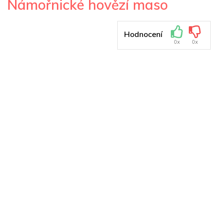
Námořnické hovězí maso
Hodnocení
0x
0x