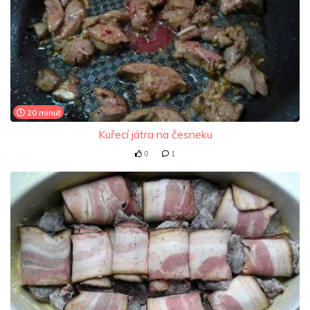
20 minut
Kuřecí játra na česneku
0
1