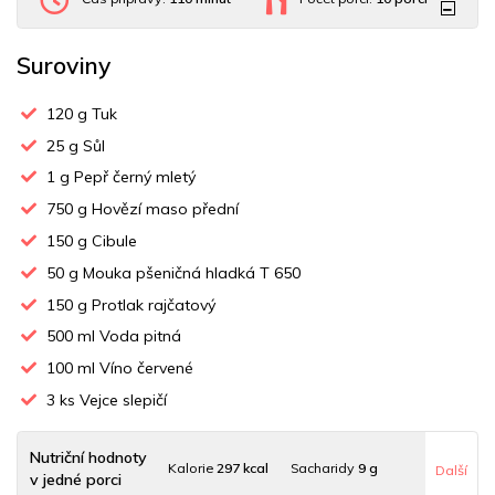
Suroviny
120
g Tuk
25
g Sůl
1
g Pepř černý mletý
750
g Hovězí maso přední
150
g Cibule
50
g Mouka pšeničná hladká T 650
150
g Protlak rajčatový
500
ml Voda pitná
100
ml Víno červené
3
ks Vejce slepičí
Nutriční hodnoty
Kalorie
297 kcal
Sacharidy
9 g
Další
v jedné porci