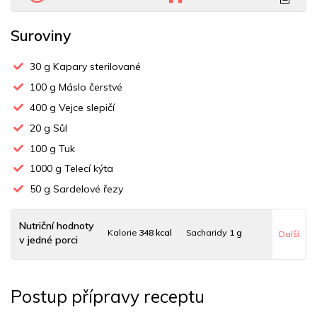
Suroviny
30
g Kapary sterilované
100
g Máslo čerstvé
400
g Vejce slepičí
20
g Sůl
100
g Tuk
1000
g Telecí kýta
50
g Sardelové řezy
Nutriční hodnoty
Kalorie
348 kcal
Sacharidy
1 g
Další
v jedné porci
Tuky
26 g
Sodík
1181 mg
Bílkoviny
28 g
Postup přípravy receptu
Uhlovodany
0 g
Cholesterol
273 mg