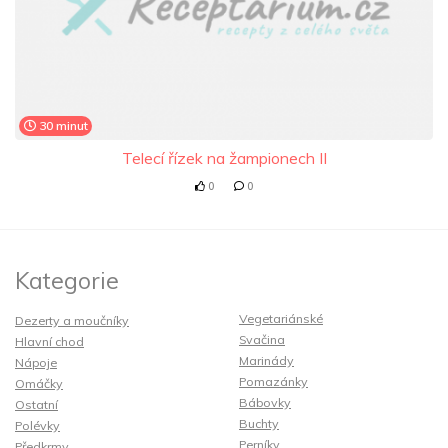
30 minut
Telecí řízek na žampionech II
0
0
Kategorie
Vegetariánské
Dezerty a moučníky
Svačina
Hlavní chod
Marinády
Nápoje
Pomazánky
Omáčky
Bábovky
Ostatní
Buchty
Polévky
Perníky
Předkrmy