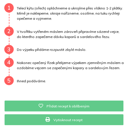
Draslík
449.2 mg
Vláknina
192 mg
1
Telecí kýtu (ořech) opláchneme a ukrojíme přes vlákno 1-2 plátky.
Mírně je naklepeme, okraje nařízneme, osolíme, na tuku rychleji
opečeme a vyjmeme.
Vitamín A
192 mg
Vitamín B6
0.5 mg
2
Vitamín B12
0 mg
Vitamín C
0.1 mg
V tvořítku vytřeném máslem zároveň připravíme sázené vejce,
do kterého zapečeme dávku kaparů a sardelového řezu.
Vitamín E
0.9 mg
Vápník
0 mg
Železo
12.8 mg
3
Do výpeku přidáme rozpustit zbylé máslo.
4
Nakonec opečený řízek přelijeme výpekem zjemněným máslem a
ozdobíme vejcem se zapečenými kapary a sardelovým řezem.
5
Ihned podáváme.
Přidat recept k oblíbeným
Vytisknout recept