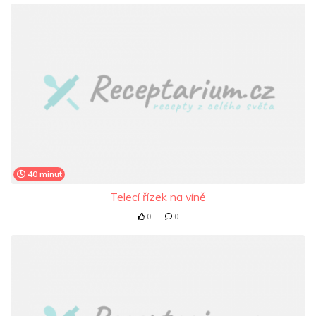
40 minut
Telecí řízek na víně
0
0