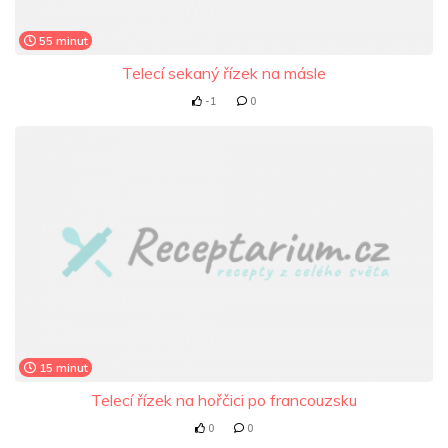
55 minut
Telecí sekaný řízek na másle
-1
0
15 minut
Telecí řízek na hořčici po francouzsku
0
0