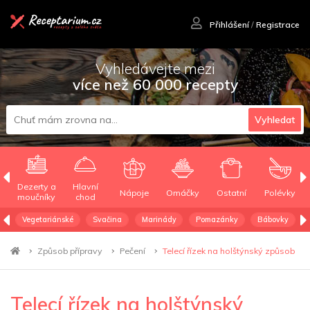
Přihlášení
/
Registrace
Vyhledávejte mezi
více než 60 000 recepty
Vyhledat
Dezerty a
Hlavní
Nápoje
Omáčky
Ostatní
Polévky
moučníky
chod
Vegetariánské
Svačina
Marinády
Pomazánky
Bábovky
Způsob přípravy
Pečení
Telecí řízek na holštýnský způsob
Telecí řízek na holštýnský