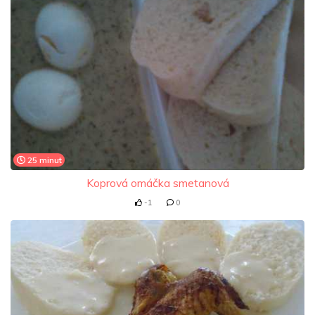
25 minut
Koprová omáčka smetanová
-1
0