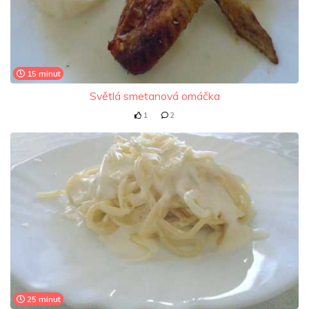
15 minut
Světlá smetanová omáčka
1
2
25 minut