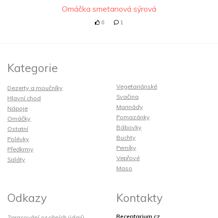
Omáčka smetanová sýrová
0
1
Kategorie
Vegetariánské
Dezerty a moučníky
Svačina
Hlavní chod
Marinády
Nápoje
Pomazánky
Omáčky
Bábovky
Ostatní
Buchty
Polévky
Perníky
Předkrmy
Vepřové
Saláty
Maso
Odkazy
Kontakty
Receptarium.cz
Zpracování osobních údajů