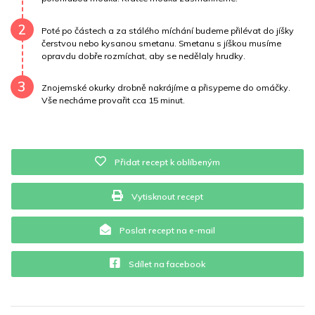
Vitamín A
4940.4 mg
Vitamín B6
0 mg
2
Poté po částech a za stálého míchání budeme přilévat do jíšky
Vitamín B12
0 mg
Vitamín C
2 mg
čerstvou nebo kysanou smetanu. Smetanu s jíškou musíme
opravdu dobře rozmíchat, aby se nedělaly hrudky.
Vitamín E
0.2 mg
Vápník
0 mg
Železo
45.2 mg
3
Znojemské okurky drobně nakrájíme a přisypeme do omáčky.
Vše necháme provařit cca 15 minut.
Přidat recept k oblíbeným
Vytisknout recept
Poslat recept na e-mail
Sdílet na facebook