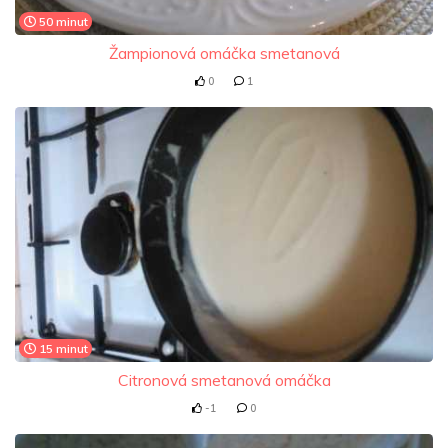
50 minut
Žampionová omáčka smetanová
0
1
15 minut
Citronová smetanová omáčka
-1
0