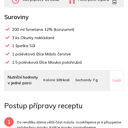
Suroviny
200
ml Smetana 12% (konzumní)
3
ks Okurky nakládané
1
špetka Sůl
1
polévková lžíce Máslo čerstvé
1.5
polévková lžíce Mouka polohrubá
Nutriční hodnoty
Kalorie
109 kcal
Sacharidy
7 g
Další
v jedné porci
Tuky
9 g
Sodík
2511 mg
Bílkoviny
2 g
Postup přípravy receptu
Uhlovodany
5 g
Cholesterol
20.8 mg
Draslík
47.6 mg
Vláknina
4940.4 mg
1
Do rendlíku dáme větší část másla, rozehřejeme je a přisypeme
polohrubou mouku. Krátce mouku zasmahneme.