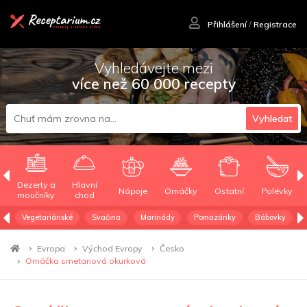
Přihlášení
/
Registrace
Vyhledávejte mezi
více než 60 000 recepty
Vyhledat
Dezerty a
Hlavní
Nápoje
Omáčky
Ostatní
Polévky
moučníky
chod
Vegetariánské
Svačina
Marinády
Pomazánky
Bábovky
Evropa
Východ Evropy
Česko
Omáčka smetanová okurková