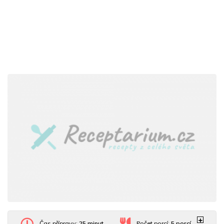
Čas přípravy:
25 minut
Počet porcí:
5
porcí