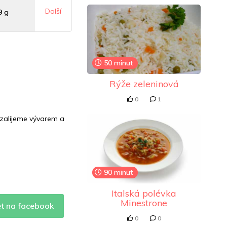
Další
9 g
mg
50 minut
6 mg
Rýže zeleninová
0
1
 zalijeme vývarem a
90 minut
Italská polévka
Minestrone
et na facebook
0
0