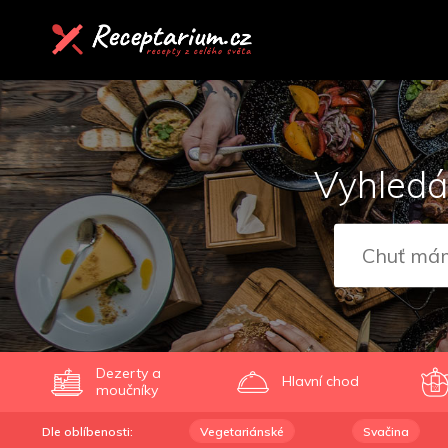
Vyhledá
Dezerty a
Hlavní chod
moučníky
Dle oblíbenosti:
Vegetariánské
Svačina