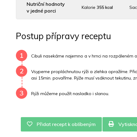
Nutriční hodnoty
Kalorie
355 kcal
Sac
v jedné porci
Uhlovodany
70 g
Cholesterol
0 mg
D
Postup přípravy receptu
Vitamín B6
0.2 mg
Vitamín B12
0 mg
Vitamí
1
Cibuli nasekáme najemno a v hrnci na rozpáleném o
2
Vsypeme propláchnutou rýži a zlehka opražíme. Při
asi 15min. povaříme. Rýže musí vsáknout tekutinu, z
3
Rýži můžeme použít nasladko i slanou.
Přidat recept k oblíbeným
Vytiskn