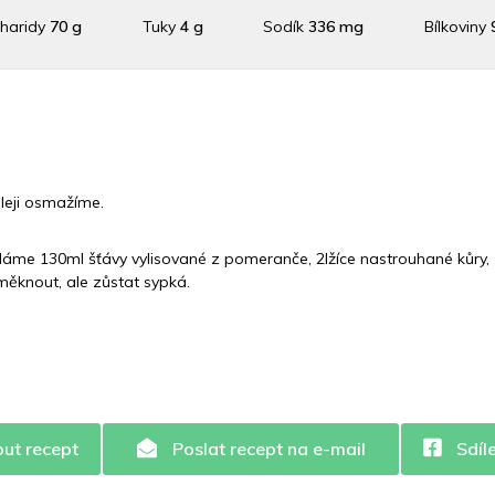
haridy
70 g
Tuky
4 g
Sodík
336 mg
Bílkoviny
raslík
264.8 mg
Vláknina
7450 mg
Vitamín A
7450 
n C
29 mg
Vitamín E
0.1 mg
Vápník
0 mg
Železo
1.
leji osmažíme.
dáme 130ml šťávy vylisované z pomeranče, 2lžíce nastrouhané kůry,
měknout, ale zůstat sypká.
out recept
Poslat recept na e-mail
Sdíl