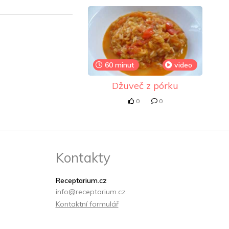
60 minut
video
Džuveč z pórku
0
0
Kontakty
Receptarium.cz
info@receptarium.cz
Kontaktní formulář