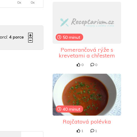
0x
0x
orcí:
4
porce
50 minut
Pomerančová rýže s
krevetami a chřestem
0
0
40 minut
Rajčatová polévka
1
1