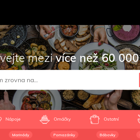
vejte mezi
více než 60 000
Nápoje
Omáčky
Ostatní
Marinády
Pomazánky
Bábovky