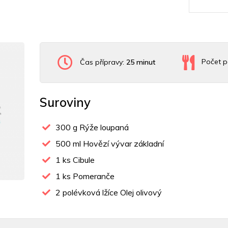
Čas přípravy:
25 minut
Počet p
Suroviny
300
g Rýže loupaná
500
ml Hovězí vývar základní
1
ks Cibule
1
ks Pomeranče
2
polévková lžíce Olej olivový