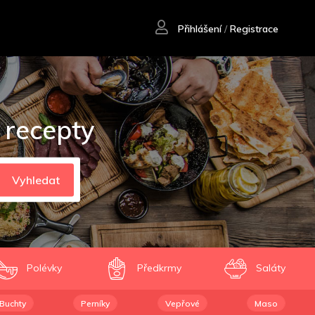
Přihlášení
/
Registrace
 recepty
Vyhledat
Polévky
Předkrmy
Saláty
Buchty
Perníky
Vepřové
Maso