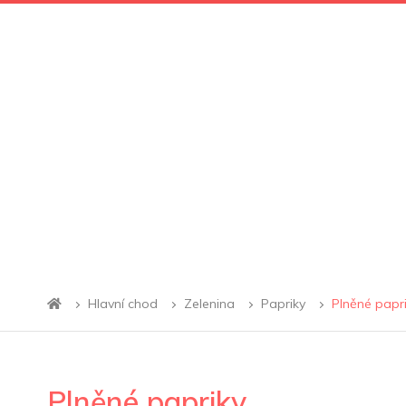
Hlavní chod
Zelenina
Papriky
Plněné papr
Plněné papriky