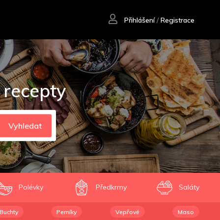
Přihlášení
/
Registrace
 recepty
Vyhledat
Polévky
Předkrmy
Saláty
Buchty
Perníky
Vepřové
Maso