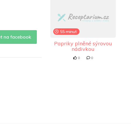
55 minut
et na facebook
Papriky plněné sýrovou
nádivkou
0
0