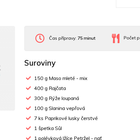
Čas přípravy:
75 minut
Počet p
Suroviny
150
g Maso mleté - mix
400
g Rajčata
300
g Rýže loupaná
100
g Slanina vepřová
7
ks Paprikové lusky čerstvé
1
špetka Sůl
1
polévková lžíce Petržel - nať