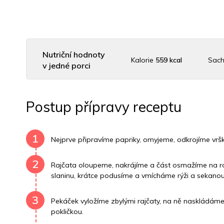
Nutriční hodnoty
Kalorie
559 kcal
Sach
v jedné porci
Uhlovodany
74 g
Cholesterol
17.9 mg
Postup přípravy receptu
Vitamín B6
0.8 mg
Vitamín B12
0 mg
1
Nejprve připravíme papriky, omyjeme, odkrojíme vr
2
Rajčata oloupeme, nakrájíme a část osmažíme na 
slaninu, krátce podusíme a vmícháme rýži a sekanou 
3
Pekáček vyložíme zbylými rajčaty, na ně naskládám
pokličkou.