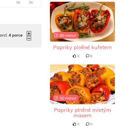
0x
0x
orcí:
4
porce
80 minut
Papriky plněné kuřetem
0
0
50 minut
Papriky plněné mletým
masem
0
0