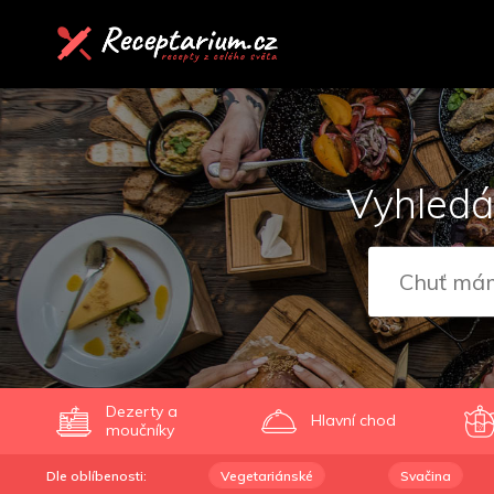
Vyhledá
Dezerty a
Hlavní chod
moučníky
Dle oblíbenosti:
Vegetariánské
Svačina