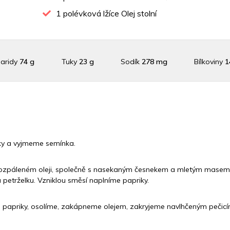
1
polévková lžíce Olej stolní
aridy
74 g
Tuky
23 g
Sodík
278 mg
Bílkoviny
1
Draslík
602.4 mg
Vláknina
6684 mg
Vitamín A
6684 
Vitamín C
128.4 mg
Vitamín E
0.6 mg
Vápník
0 
šky a vyjmeme semínka.
Železo
2.2 mg
rozpáleném oleji, společně s nasekaným česnekem a mletým mase
petrželku. Vzniklou směsí naplníme papriky.
e papriky, osolíme, zakápneme olejem, zakryjeme navlhčeným pečic