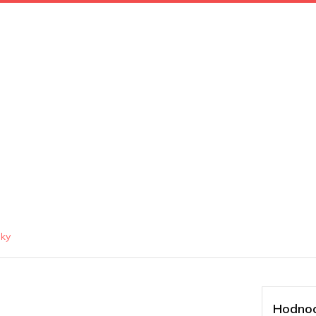
iky
Hodnoc