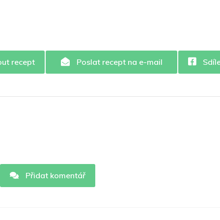
out recept
Poslat recept na e-mail
Sdíl
Přidat komentář