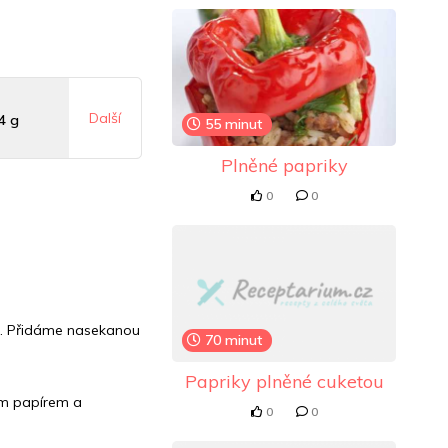
Další
4 g
55 minut
Plněné papriky
mg
0
0
mg
m. Přidáme nasekanou
70 minut
Papriky plněné cuketou
ím papírem a
0
0