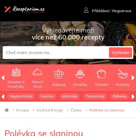
Přihlášení
/
Registrace
Vyhledávejte mezi
více než 60 000 recepty
Vyhledat
Dezerty a
Hlavní
Nápoje
Omáčky
Ostatní
Polévky
moučníky
chod
Vegetariánské
Svačina
Marinády
Pomazánky
Bábovky
Evropa
Východ Evropy
Česko
Polévka se slaninou
Polévka se slaninou