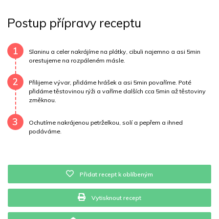
Sacharidy
63 g
Tuky
191 g
Sodík
5050 mg
Postup přípravy receptu
Bílkoviny
55 g
Uhlovodany
63 g
Cholesterol
287 mg
Draslík
999.8 mg
1
Slaninu a celer nakrájíme na plátky, cibuli najemno a asi 5min
orestujeme na rozpáleném másle.
Vláknina
6500.3 mg
Vitamín A
6500.3 mg
2
Přilijeme vývar, přidáme hrášek a asi 5min povaříme. Poté
Vitamín B6
0.9 mg
Vitamín B12
0 mg
přidáme těstovinou rýži a vaříme dalších cca 5min až těstoviny
změknou.
Vitamín C
21.3 mg
Vitamín E
1.2 mg
Vápník
0 mg
3
Ochutíme nakrájenou petrželkou, solí a pepřem a ihned
podáváme.
Železo
16.4 mg
Přidat recept k oblíbeným
Vytisknout recept