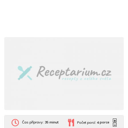
Čas přípravy:
35 minut
Počet porcí:
4
porce