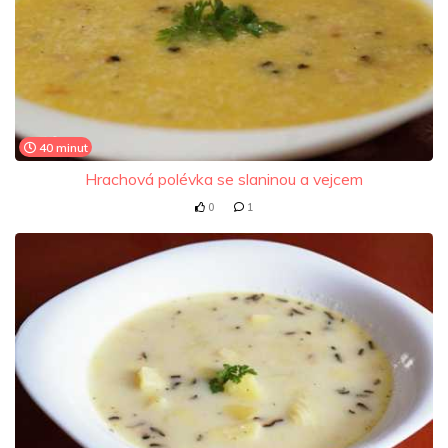
40 minut
Hrachová polévka se slaninou a vejcem
0
1