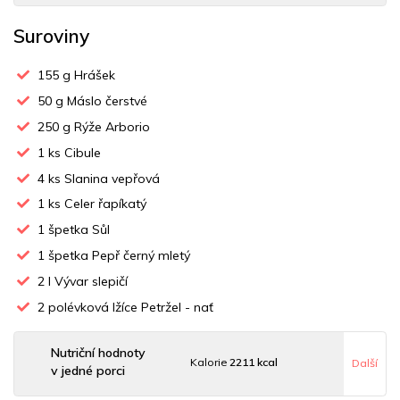
Suroviny
155
g Hrášek
50
g Máslo čerstvé
250
g Rýže Arborio
1
ks Cibule
4
ks Slanina vepřová
1
ks Celer řapíkatý
1
špetka Sůl
1
špetka Pepř černý mletý
2
l Vývar slepičí
2
polévková lžíce Petržel - nať
Nutriční hodnoty
Kalorie
2211 kcal
Další
v jedné porci