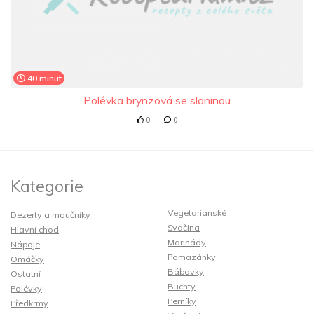
40 minut
Polévka brynzová se slaninou
0
0
Kategorie
Vegetariánské
Dezerty a moučníky
Svačina
Hlavní chod
Marinády
Nápoje
Pomazánky
Omáčky
Bábovky
Ostatní
Buchty
Polévky
Perníky
Předkrmy