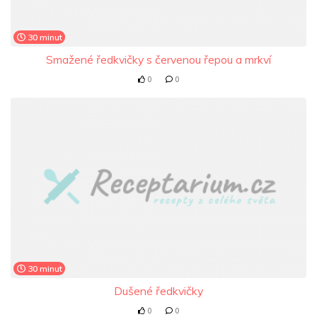
30 minut
Smažené ředkvičky s červenou řepou a mrkví
0
0
30 minut
Dušené ředkvičky
0
0