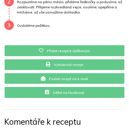
2
Rozpustíme na pánvi máslo, přidáme ředkvičky a podusíme, až
zesklovatí. Přilijeme rozkvedlaná vejce, osolíme, opepříme a
Vitamín B12
0 mg
Vitamín C
3.7 mg
mícháme, až vše usmažíme dohladka.
3
Vitamín E
1.1 mg
Vápník
0 mg
Železo
13.2 mg
Ozdobíme pažitkou.
Přidat recept k oblíbeným
Vytisknout recept
Poslat recept na e-mail
Sdílet na facebook
Komentáře k receptu