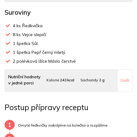
Suroviny
4
ks Ředkvička
8
ks Vejce slepičí
1
špetka Sůl
1
špetka Pepř černý mletý
2
polévková lžíce Máslo čerstvé
Nutriční hodnoty
Kalorie
243 kcal
Sacharidy
2 g
Další
v jedné porci
Tuky
20 g
Sodík
230 mg
Bílkoviny
15 g
Postup přípravy receptu
Uhlovodany
2 g
Cholesterol
502.7 mg
Draslík
214.6 mg
Vláknina
839.8 mg
1
Omyté ředkvičky nakrájíme na kolečka a rozpůlíme.
Vitamín A
839.8 mg
Vitamín B6
0.2 mg