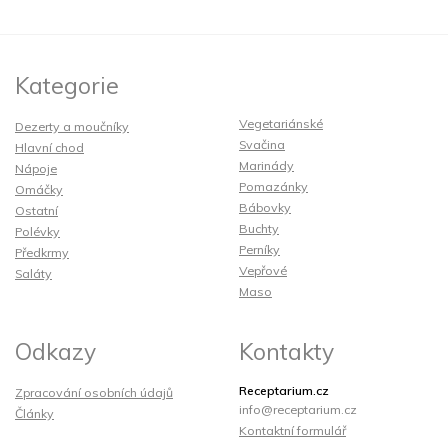
Kategorie
Vegetariánské
Dezerty a moučníky
Svačina
Hlavní chod
Marinády
Nápoje
Pomazánky
Omáčky
Bábovky
Ostatní
Buchty
Polévky
Perníky
Předkrmy
Vepřové
Saláty
Maso
Odkazy
Kontakty
Receptarium.cz
Zpracování osobních údajů
info@receptarium.cz
Články
Kontaktní formulář