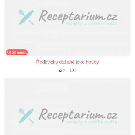
30 minut
Ředkvičky dušené jako houby
0
0