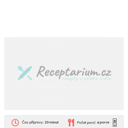
Čas přípravy:
20 minut
Počet porcí:
4
porce