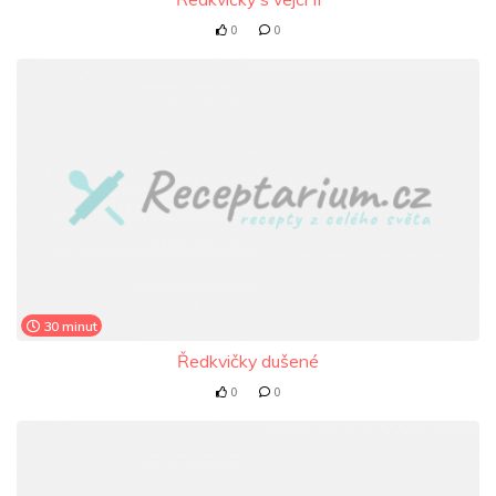
0
0
30 minut
Ředkvičky dušené
0
0