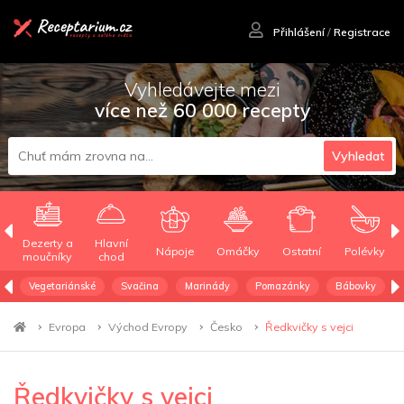
Přihlášení
/
Registrace
Vyhledávejte mezi
více než 60 000 recepty
Vyhledat
Dezerty a
Hlavní
Nápoje
Omáčky
Ostatní
Polévky
moučníky
chod
Vegetariánské
Svačina
Marinády
Pomazánky
Bábovky
Evropa
Východ Evropy
Česko
Ředkvičky s vejci
Ředkvičky s vejci