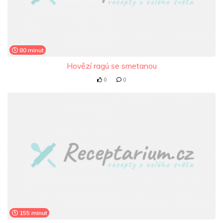
80 minut
Hovězí ragú se smetanou
0
0
155 minut