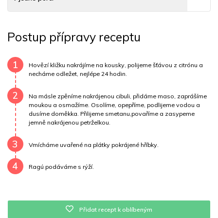
Tuky
47 g
Sodík
68 mg
Bílkoviny
26 g
Postup přípravy receptu
Uhlovodany
6 g
Cholesterol
102.3 mg
Draslík
283.6 mg
Vláknina
4031.3 mg
1
Hovězí kližku nakrájíme na kousky, polijeme šťávou z citrónu a
necháme odležet, nejlépe 24 hodin.
Vitamín A
4031.3 mg
Vitamín B6
0 mg
2
Na másle zpěníme nakrájenou cibuli, přidáme maso, zaprášíme
Vitamín B12
0 mg
Vitamín C
5.2 mg
moukou a osmažíme. Osolíme, opepříme, podlijeme vodou a
dusíme doměkka. Přilijeme smetanu,povaříme a zasypeme
jemně nakrájenou petrželkou.
Vitamín E
0 mg
Vápník
0 mg
Železo
19.2 mg
3
Vmícháme uvařené na plátky pokrájené hříbky.
4
Ragú podáváme s rýží.
Přidat recept k oblíbeným