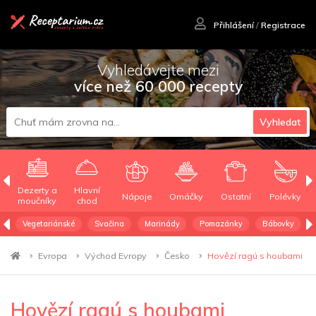
Přihlášení
/
Registrace
Vyhledávejte mezi
více než 60 000 recepty
Vyhledat
Dezerty a
Hlavní
Nápoje
Omáčky
Ostatní
Polévky
moučníky
chod
Vegetariánské
Svačina
Marinády
Pomazánky
Bábovky
Evropa
Východ Evropy
Česko
Hovězí ragú s houbami
Hovězí ragú s houbami