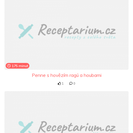
175 minut
Penne s hovězím ragú a houbami
1
0