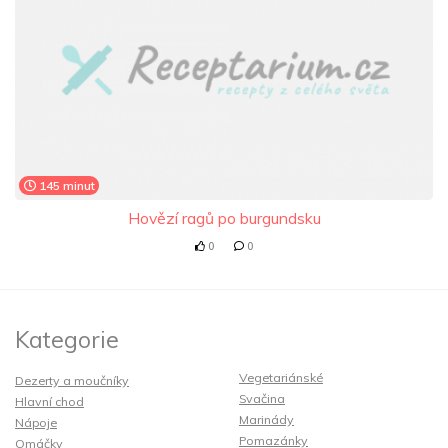
145 minut
Hovězí ragů po burgundsku
0
0
Kategorie
Vegetariánské
Dezerty a moučníky
Svačina
Hlavní chod
Marinády
Nápoje
Pomazánky
Omáčky