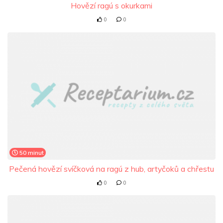
Hovězí ragú s okurkami
0
0
50 minut
Pečená hovězí svíčková na ragú z hub, artyčoků a chřestu
0
0