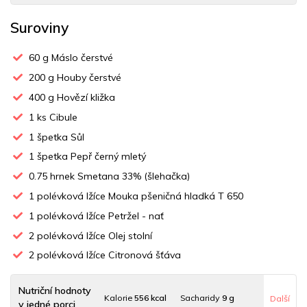
Suroviny
60
g Máslo čerstvé
200
g Houby čerstvé
400
g Hovězí kližka
1
ks Cibule
1
špetka Sůl
1
špetka Pepř černý mletý
0.75
hrnek Smetana 33% (šlehačka)
1
polévková lžíce Mouka pšeničná hladká T 650
1
polévková lžíce Petržel - nať
2
polévková lžíce Olej stolní
2
polévková lžíce Citronová šťáva
Nutriční hodnoty
Kalorie
556 kcal
Sacharidy
9 g
Další
v jedné porci