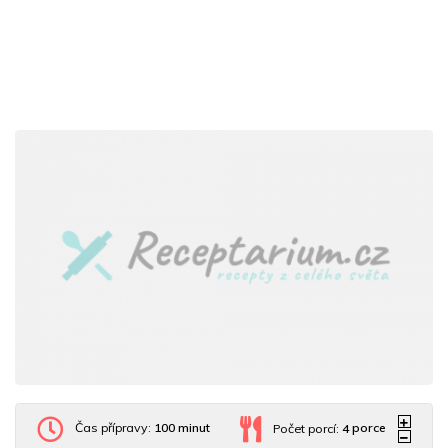
Čas přípravy:
100 minut
Počet porcí:
4
porce