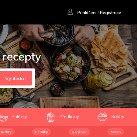
Přihlášení
/
Registrace
 recepty
Vyhledat
Polévky
Předkrmy
Saláty
Buchty
Perníky
Vepřové
Maso