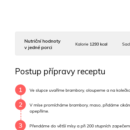
Nutriční hodnoty
Kalorie
1293 kcal
Sac
v jedné porci
Uhlovodany
65 g
Cholesterol
59.2 mg
Dra
Postup přípravy receptu
Vitamín B6
0.8 mg
Vitamín B12
0 mg
Vitamí
1
Ve slupce uvaříme brambory, oloupeme a na kolečk
2
V míse promícháme brambory, maso, přidáme cikánsk
opepříme.
3
Přendáme do větší mísy a při 200 stupních zapeče