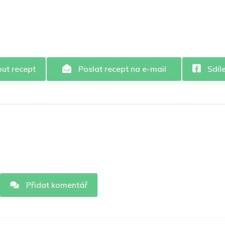
out recept
Poslat recept na e-mail
Sdíl
Přidat komentář