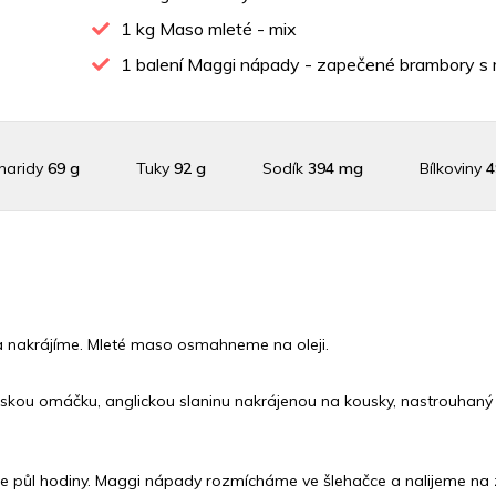
1
kg Maso mleté - mix
1
balení Maggi nápady - zapečené brambory 
haridy
69 g
Tuky
92 g
Sodík
394 mg
Bílkoviny
4
slík
1322.2 mg
Vláknina
15011.6 mg
Vitamín A
15011.6
n C
34.2 mg
Vitamín E
1 mg
Vápník
0 mg
Železo
9
a nakrájíme. Mleté maso osmahneme na oleji.
ou omáčku, anglickou slaninu nakrájenou na kousky, nastrouhaný 
me půl hodiny. Maggi nápady rozmícháme ve šlehačce a nalijeme na