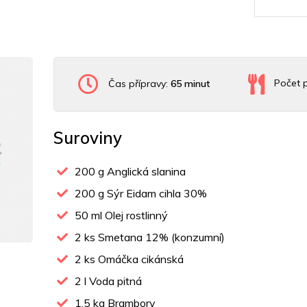
Čas přípravy:
65 minut
Počet p
Suroviny
200
g Anglická slanina
200
g Sýr Eidam cihla 30%
50
ml Olej rostlinný
2
ks Smetana 12% (konzumní)
2
ks Omáčka cikánská
2
l Voda pitná
1.5
kg Brambory