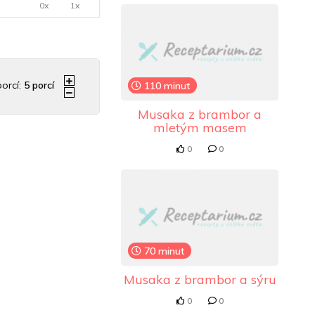
0x
1x
orcí:
5
porcí
110 minut
Musaka z brambor a
mletým masem
0
0
70 minut
Musaka z brambor a sýru
0
0