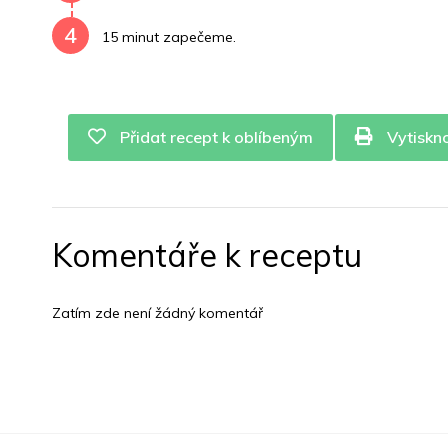
4
15 minut zapečeme.
Přidat recept k oblíbeným
Vytiskn
Komentáře k receptu
Zatím zde není žádný komentář