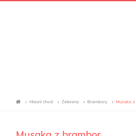
Hlavní chod
Zelenina
Brambory
Musaka z
Musaka z brambor