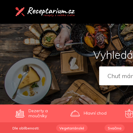
Vyhledá
Dezerty a
Hlavní chod
moučníky
Dle oblíbenosti:
Vegetariánské
Svačina