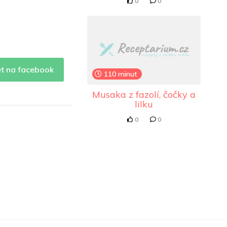
0
0
et na facebook
110 minut
Musaka z fazolí, čočky a
lilku
0
0