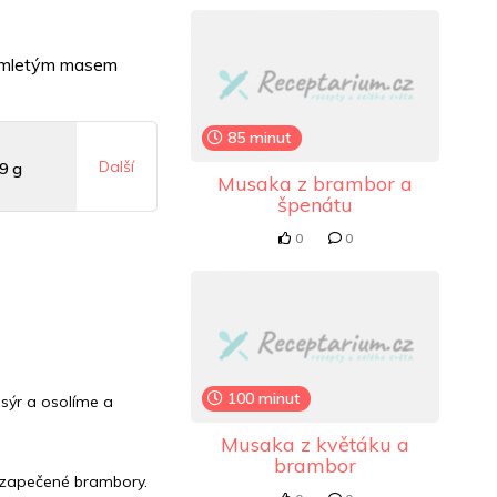
s mletým masem
85 minut
Další
9 g
Musaka z brambor a
špenátu
0
0
 mg
0 mg
100 minut
sýr a osolíme a
Musaka z květáku a
brambor
 zapečené brambory.