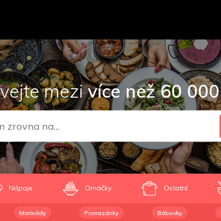
vejte mezi
více než 60 000
Nápoje
Omáčky
Ostatní
Marinády
Pomazánky
Bábovky