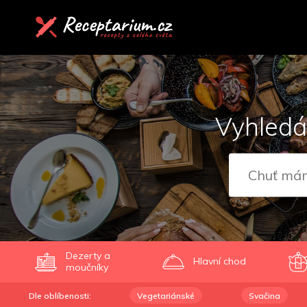
Vyhledá
Dezerty a
Hlavní chod
moučníky
Dle oblíbenosti:
Vegetariánské
Svačina