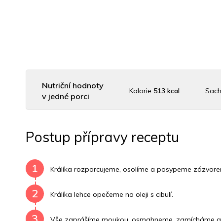
Nutriční hodnoty
Kalorie
513 kcal
Sach
v jedné porci
Uhlovodany
4 g
Cholesterol
145.7 mg
Dr
Postup přípravy receptu
Vitamín B6
1 mg
Vitamín B12
0 mg
Vitamín
1
Králíka rozporcujeme, osolíme a posypeme zázvorem.
2
Králíka lehce opečeme na oleji s cibulí.
3
Vše zaprášíme moukou, osmahneme, zamícháme a za