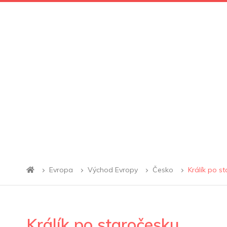
Evropa
Východ Evropy
Česko
Králík po s
Králík po staročesku