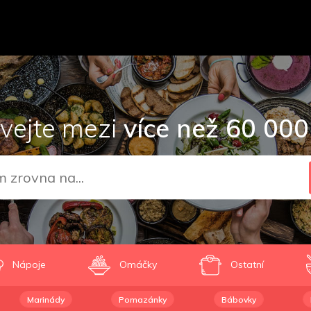
vejte mezi
více než 60 000
Nápoje
Omáčky
Ostatní
Marinády
Pomazánky
Bábovky