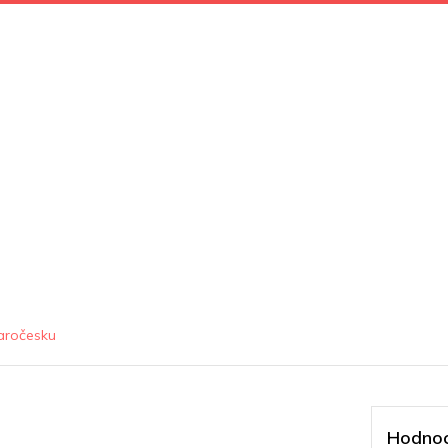
taročesku
Hodnoc