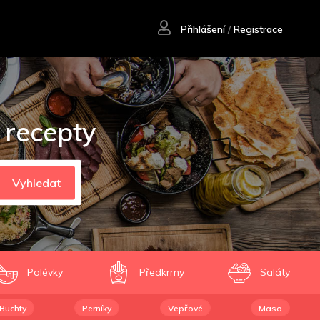
Přihlášení
/
Registrace
 recepty
Vyhledat
Polévky
Předkrmy
Saláty
Buchty
Perníky
Vepřové
Maso