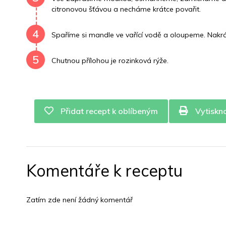
citronovou šťávou a necháme krátce povařit.
4
Spaříme si mandle ve vařící vodě a oloupeme. Nakr
5
Chutnou přílohou je rozinková rýže.
Přidat recept k oblíbeným
Vytiskn
Komentáře k receptu
Zatím zde není žádný komentář