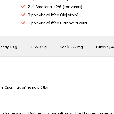
2
dl Smetana 12% (konzumní)
3
polévková lžíce Olej stolní
1
polévková lžíce Citronová kůra
aridy
10 g
Tuky
32 g
Sodík
277 mg
Bílkoviny
4
aslík
757.1 mg
Vláknina
3433.3 mg
Vitamín A
3433.3
 C
4 mg
Vitamín E
2.1 mg
Vápník
0 mg
Železo
61.
 Cibuli nakrájíme na plátky.
lijeme vodou. Dusíme do změknutí masa. Před koncem přilijeme 