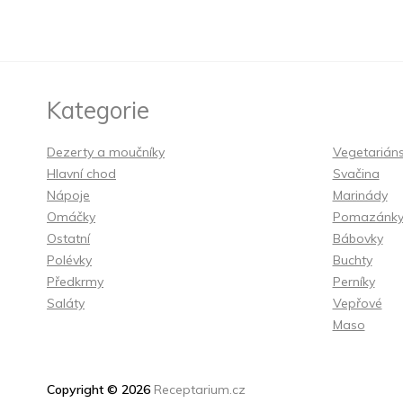
Kategorie
Dezerty a moučníky
Vegetarián
Hlavní chod
Svačina
Nápoje
Marinády
Omáčky
Pomazánk
Ostatní
Bábovky
Polévky
Buchty
Předkrmy
Perníky
Saláty
Vepřové
Maso
Copyright © 2026
Receptarium.cz