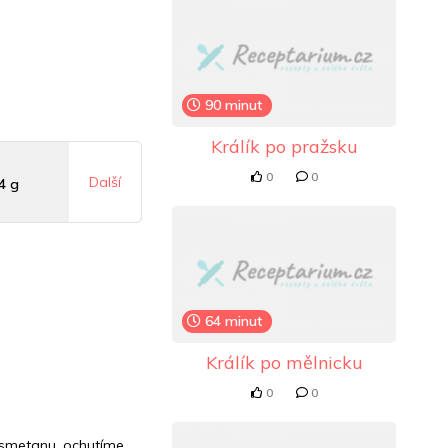
90 minut
Králík po pražsku
0
0
Další
4 g
 mg
9 mg
64 minut
Králík po mělnicku
0
0
smetanu, ochutíme