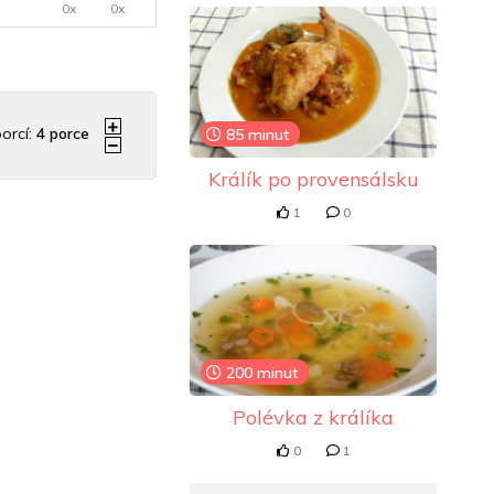
0x
0x
orcí:
4
porce
85 minut
Králík po provensálsku
1
0
200 minut
Polévka z králíka
0
1