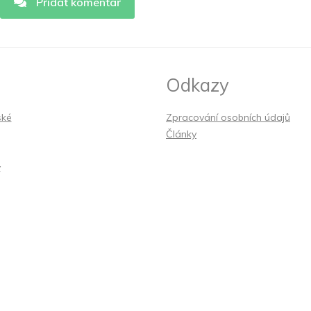
Přidat komentář
Odkazy
ské
Zpracování osobních údajů
Články
y