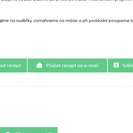
ájíme na nudličky, osmahneme na másle a při podávání posypeme k
out recept
Poslat recept na e-mail
Sdíl