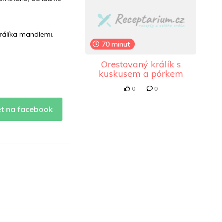
rálíka mandlemi.
70 minut
Orestovaný králík s
kuskusem a pórkem
0
0
et na facebook