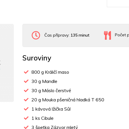
Čas přípravy:
135 minut
Počet p
Suroviny
800
g Králičí maso
30
g Mandle
30
g Máslo čerstvé
20
g Mouka pšeničná hladká T 650
1
kávová lžička Sůl
1
ks Cibule
3
špetka Zázvor mletý