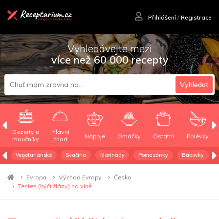
Přihlášení
/
Registrace
Vyhledávejte mezi
více než 60 000 recepty
Vyhledat
Dezerty a
Hlavní
Nápoje
Omáčky
Ostatní
Polévky
moučníky
chod
Vegetariánské
Svačina
Marinády
Pomazánky
Bábovky
Evropa
Východ Evropy
Česko
Testes (býčí žlázy) na víně