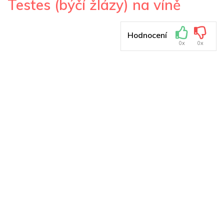
Testes (býčí žlázy) na víně
Hodnocení
0x
0x