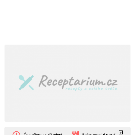
Čas přípravy:
40 minut
Počet porcí:
6
porcí