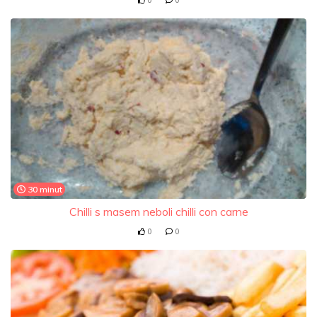
0
0
30 minut
Chilli s masem neboli chilli con carne
0
0