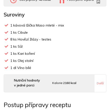
Suroviny
1
kávová lžička Maso mleté - mix
1
ks Cibule
8
ks Hovězí žlázy - testes
1
ks Sůl
1
ks Kari koření
1
ks Olej stolní
1
dl Víno bílé
Nutriční hodnoty
Kalorie
2160 kcal
Další
v jedné porci
Sacharidy
10 g
Tuky
184 g
Sodík
64605 mg
Postup přípravy receptu
Bílkoviny
117 g
Uhlovodany
10 g