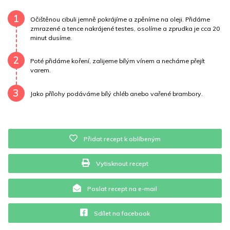
Cholesterol
93.3 mg
Draslík
255.2 mg
1
Očištěnou cibuli jemně pokrájíme a zpěníme na oleji. Přidáme
zmrazené a tence nakrájené testes, osolíme a zprudka je cca 20
minut dusíme.
Vláknina
9420 mg
Vitamín A
9420 mg
2
Vitamín B6
0.2 mg
Vitamín B12
0 mg
Poté přidáme koření, zalijeme bílým vínem a necháme přejít
varem.
Vitamín C
2.8 mg
Vitamín E
4.6 mg
Vápník
0 mg
3
Jako přílohy podáváme bílý chléb anebo vařené brambory.
Železo
4.6 mg
Přidat recept k oblíbeným
Vytisknout recept
Poslat recept na e-mail
Sdílet na facebook