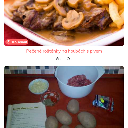
105 minut
Pečené roštěnky na houbách s pivem
0
0