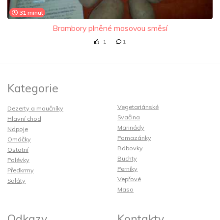
31 minut
Brambory plněné masovou směsí
-1
1
Kategorie
Vegetariánské
Dezerty a moučníky
Svačina
Hlavní chod
Marinády
Nápoje
Pomazánky
Omáčky
Bábovky
Ostatní
Buchty
Polévky
Perníky
Předkrmy
Vepřové
Saláty
Maso
Odkazy
Kontakty