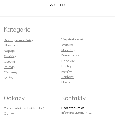
0
0
Kategorie
Vegetariánské
Dezerty a moučníky
Svačina
Hlavní chod
Marinády
Nápoje
Pomazánky
Omáčky
Bábovky
Ostatní
Buchty
Polévky
Perníky
Předkrmy
Vepřové
Saláty
Maso
Odkazy
Kontakty
Receptarium.cz
Zpracování osobních údajů
info@receptarium.cz
Články