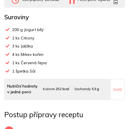
Suroviny
200
g Jogurt bílý
1
ks Citrony
3
ks Jablka
4
ks Mrkev kořen
1
ks Červená řepa
1
špetka Sůl
Nutriční hodnoty
Kalorie
252 kcal
Sacharidy
53 g
Další
v jedné porci
Tuky
347 g
Sodík
220 mg
Bílkoviny
7 g
Postup přípravy receptu
Uhlovodany
42 g
Cholesterol
6.5 mg