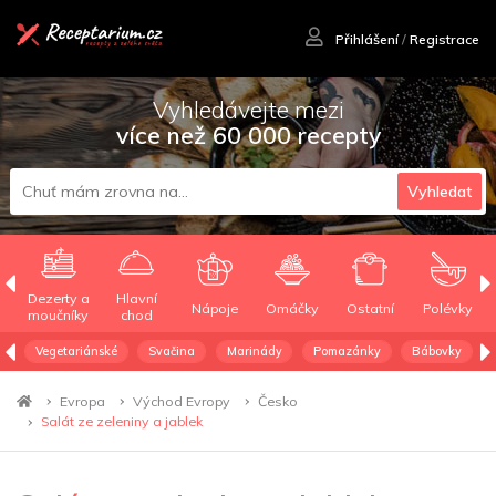
Přihlášení
/
Registrace
Vyhledávejte mezi
více než 60 000 recepty
Vyhledat
Dezerty a
Hlavní
Nápoje
Omáčky
Ostatní
Polévky
moučníky
chod
Vegetariánské
Svačina
Marinády
Pomazánky
Bábovky
Evropa
Východ Evropy
Česko
Salát ze zeleniny a jablek