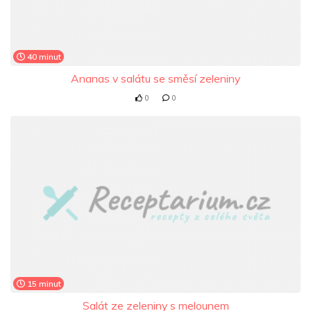
40 minut
Ananas v salátu se směsí zeleniny
0
0
15 minut
Salát ze zeleniny s melounem