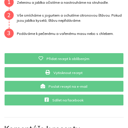
Draslík
843 mg
Vláknina
26880 mg
1
Zeleninu a jablka očistíme a nastrouháme na struhadle.
Vitamín A
26880 mg
Vitamín B6
0.2 mg
2
Vše smícháme s jogurtem a ochutíme citronovou šťávou. Pokud
jsou jablka kyselá, šťávu nepřidáváme.
Vitamín B12
0 mg
Vitamín C
35 mg
3
Podáváme k pečenému a vařenému masu nebo s chlebem.
Vitamín E
0.4 mg
Vápník
0 mg
Železo
4 mg
Přidat recept k oblíbeným
Vytisknout recept
Poslat recept na e-mail
Sdílet na facebook