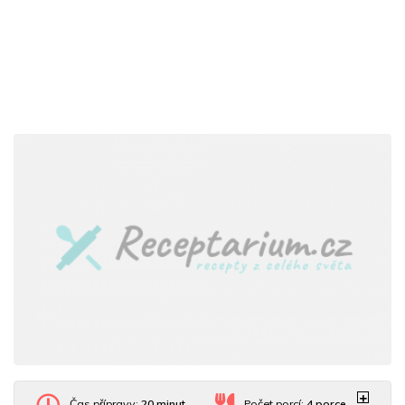
Čas přípravy:
20 minut
Počet porcí:
4
porce