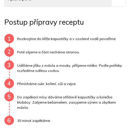
Tuky
50 g
Sodík
79 mg
Bílkoviny
34 g
Postup přípravy receptu
Uhlovodany
1 g
Cholesterol
98.1 mg
Draslík
31.9 mg
Vláknina
17060.2 mg
1
Rozkrojíme do kříže kapustičky a v osolené vodě povaříme.
Vitamín A
17060.2 mg
Vitamín B6
0 mg
2
Poté slijeme a část necháme stranou.
Vitamín B12
0 mg
Vitamín C
2.8 mg
3
Uděláme jíšku z másla a mouky, přilijeme mléko. Podle potřeby
rozředíme odlitou vodou.
Vitamín E
0.1 mg
Vápník
0 mg
Železo
23.7 mg
4
Přimícháme cukr, koření, sůl a vejce.
5
Do zapékací mísy dáváme střídavě kapustičky a kolečka
klobásy. Zalijeme bešamelem, zasypeme sýrem a zbytkem
másla.
6
15 minut zapékáme.