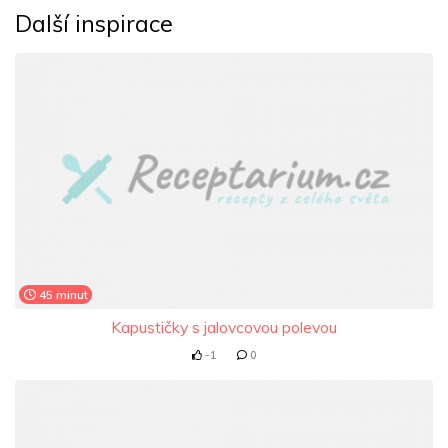
Další inspirace
45 minut
Kapustičky s jalovcovou polevou
-1
0