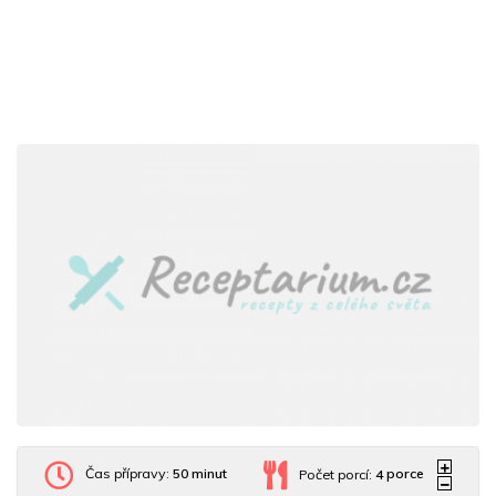
Čas přípravy:
50 minut
Počet porcí:
4
porce