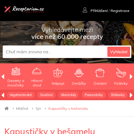
Přihlášení
/
Registrace
Vyhledávejte mezi
více než 60 000 recepty
Vyhledat
Dezerty a
Hlavní
Nápoje
Omáčky
Ostatní
Polévky
moučníky
chod
Vegetariánské
Svačina
Marinády
Pomazánky
Bábovky
Mléčné
Sýr
Kapustičky v bešamelu
Kapustičky v bešamelu