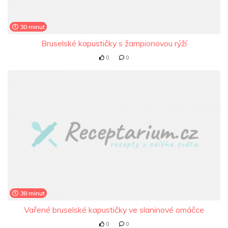
30 minut
Bruselské kapustičky s žampionovou rýží
0
0
38 minut
Vařené bruselské kapustičky ve slaninové omáčce
0
0