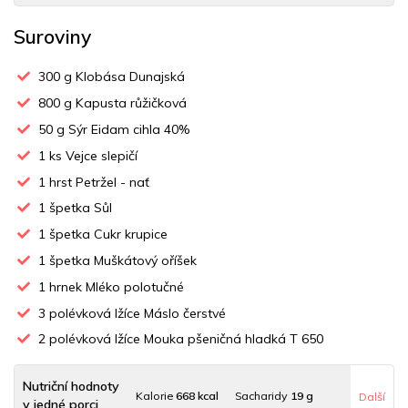
Suroviny
300
g Klobása Dunajská
800
g Kapusta růžičková
50
g Sýr Eidam cihla 40%
1
ks Vejce slepičí
1
hrst Petržel - nať
1
špetka Sůl
1
špetka Cukr krupice
1
špetka Muškátový oříšek
1
hrnek Mléko polotučné
3
polévková lžíce Máslo čerstvé
2
polévková lžíce Mouka pšeničná hladká T 650
Nutriční hodnoty
Kalorie
668 kcal
Sacharidy
19 g
Další
v jedné porci