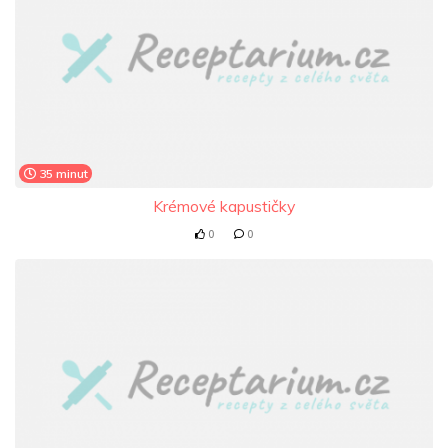
35 minut
Krémové kapustičky
0
0