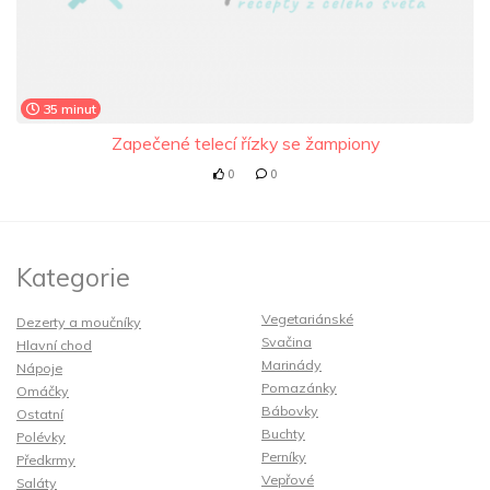
35 minut
Zapečené telecí řízky se žampiony
0
0
Kategorie
Vegetariánské
Dezerty a moučníky
Svačina
Hlavní chod
Marinády
Nápoje
Pomazánky
Omáčky
Bábovky
Ostatní
Buchty
Polévky
Perníky
Předkrmy
Vepřové
Saláty