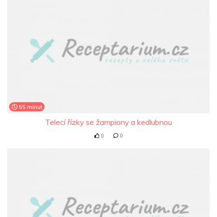
55 minut
Telecí řízky se žampiony a kedlubnou
0
0