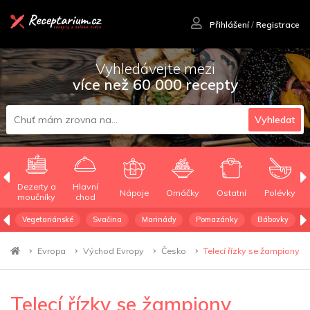
Přihlášení
/
Registrace
Vyhledávejte mezi
více než 60 000 recepty
Vyhledat
Dezerty a
Hlavní
Nápoje
Omáčky
Ostatní
Polévky
moučníky
chod
Vegetariánské
Svačina
Marinády
Pomazánky
Bábovky
Evropa
Východ Evropy
Česko
Telecí řízky se žampiony
Telecí řízky se žampiony