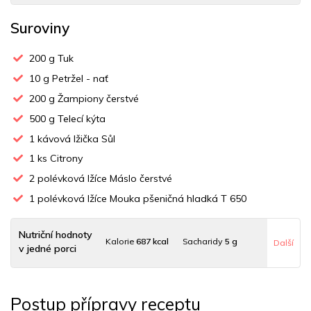
Suroviny
200
g Tuk
10
g Petržel - nať
200
g Žampiony čerstvé
500
g Telecí kýta
1
kávová lžička Sůl
1
ks Citrony
2
polévková lžíce Máslo čerstvé
1
polévková lžíce Mouka pšeničná hladká T 650
Nutriční hodnoty
Kalorie
687 kcal
Sacharidy
5 g
Další
v jedné porci
Tuky
62 g
Sodík
352 mg
Bílkoviny
28 g
Postup přípravy receptu
Uhlovodany
5 g
Cholesterol
157 mg