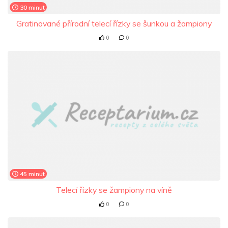
30 minut
Gratinované přírodní telecí řízky se šunkou a žampiony
0
0
45 minut
Telecí řízky se žampiony na víně
0
0